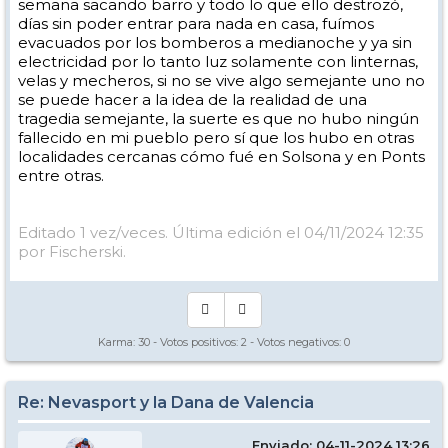
semana sacando barro y todo lo que ello destrozó,
días sin poder entrar para nada en casa, fuímos
evacuados por los bomberos a medianoche y ya sin
electricidad por lo tanto luz solamente con linternas,
velas y mecheros, si no se vive algo semejante uno no
se puede hacer a la idea de la realidad de una
tragedia semejante, la suerte es que no hubo ningún
fallecido en mi pueblo pero sí que los hubo en otras
localidades cercanas cómo fué en Solsona y en Ponts
entre otras.
Editado 1 vez/veces. Última edición el 04/11/2024 12:35
por Fischerski.
Karma:
30
- Votos positivos:
2
- Votos negativos:
0
Re: Nevasport y la Dana de Valencia
Enviado: 04-11-2024 13:26