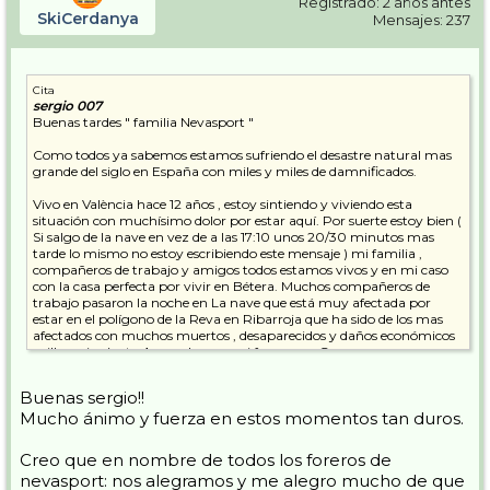
Registrado: 2 años antes
SkiCerdanya
Mensajes: 237
Cita
sergio 007
Buenas tardes " familia Nevasport "
Como todos ya sabemos estamos sufriendo el desastre natural mas
grande del siglo en España con miles y miles de damnificados.
Vivo en València hace 12 años , estoy sintiendo y viviendo esta
situación con muchísimo dolor por estar aquí. Por suerte estoy bien (
Si salgo de la nave en vez de a las 17:10 unos 20/30 minutos mas
tarde lo mismo no estoy escribiendo este mensaje ) mi familia ,
compañeros de trabajo y amigos todos estamos vivos y en mi caso
con la casa perfecta por vivir en Bétera. Muchos compañeros de
trabajo pasaron la noche en La nave que está muy afectada por
estar en el polígono de la Reva en Ribarroja que ha sido de los mas
afectados con muchos muertos , desaparecidos y daños económicos
millonarios ( esta Arrasado como si fuera una Guerra con empresas
enormes ) y han perdido el coche todos.
Buenas sergio!!
Lo primero mi mas sentido pésame a los familiares de fallecidos cuya
Mucho ánimo y fuerza en estos momentos tan duros.
cifra es absolutamente apabullante y por desgracia seguirá
subiendo.
Lo segundo animo y fuerza para todos los familiares de
Creo que en nombre de todos los foreros de
desaparecidos . Haremos todo lo posible por seguir hasta localizar a
nevasport: nos alegramos y me alegro mucho de que
todos.