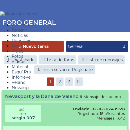
FORO GENERAL
Estaciones
Foros
Noticias
Reportajes
Blogs
Nuevo tema
Viajes
Fotos
Destacado
Lista de foros
Lista de mensajes
Videos
Material
Inicia sesión o Regístrate
Esquí Pro
Infonieve
1
2
3
Verano
Nevalog
Nevasport y la Dana de Valencia
Mensaje destacado
Enviado: 02-11-2024 19:28
Registrado: 18 años antes
sergio 007
Mensajes: 1.642