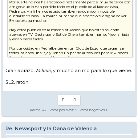
Por suerte no nos ha afectado directamente pero si muy de cerca con
amigos que lo han perdido todo en el pueblo de al lado de casa,
Pedralba, y alli hemos estado tambien ayudando, imposible
quedarse en casa. La marea humana que apareció fue digna de ver.
Emocionaba mucho.
Hay otros pueblos en la misma situacion que no estan saliendo
apenas en TV. Gestalgar y Sot de Chera tambien han sufrido la riada
y estan necesitados.
Por curiosidad,en Pedralba tienen un Club de Esqui que organiza
todos los años un viaje y llenan un par de autobuses para ir Pirineos
fomentandolo entre los jóvenes y familias.
Y va a seguir haciendo falta ayuda de todo tipo, humanitaria,
Gran abrazo,
Mikele
, y mucho ánimo para lo que viene.
económica y psicologica.
Gracias a todas las personas que han prestado ayuda de alguna
SL2, ratón.
forma. Se hace real el himno de Valencia "Tots a una veu, germans
vingau!"
Viene una semana cargada de realidad y va a ser muy dura.
Muchos ánimos a todos los afectados y lamentar las perdidas
Karma:
42
- Votos positivos:
3
- Votos negativos:
0
irreparables de seres queridos. D.E.P.
Salud/os a todos.
Re: Nevasport y la Dana de Valencia