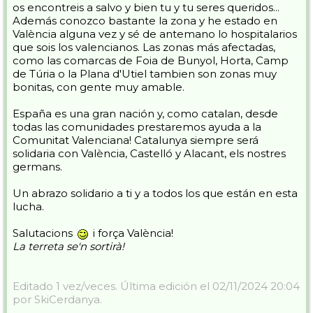
os encontreis a salvo y bien tu y tu seres queridos...
He estado en Paiporta y la imagen es de una dureza indescriptible
Además conozco bastante la zona y he estado en
con la gente deambulando en búsqueda incluso de agua y comida
València alguna vez y sé de antemano lo hospitalarios
porque LO HAN PERDIDO TODO.
que sois los valencianos. Las zonas más afectadas,
como las comarcas de Foia de Bunyol, Horta, Camp
Y lo mas importante de este Post es que solo quiero que sirva para
que esta familia con la que he compartido años y he tenido la suerte
de Túria o la Plana d'Utiel tambien son zonas muy
de conocer a gente maravillosa demuestre una vez mas que es " lo
bonitas, con gente muy amable.
mejor del mundo " y de una muestra enorme de solidaridad
ayudando todos como podamos.
Desde la distancia lo mas efectivo son las ONG grandes con cualquier
España es una gran nación y, como catalan, desde
aportación ( MONETARIA , ALIMENTACIÓN,... ) . Desde cerca
todas las comunidades prestaremos ayuda a la
ponemos las manos para ayudar en lo que sea pero por favor con
Comunitat Valenciana! Catalunya siempre será
orden QUE TODOS A LA VEZ NO CABEMOS E INCLUSO
solidaria con València, Castelló y Alacant, els nostres
PODEMOS LLEGAR A ESTORBAR.
germans.
Solo voy a poner una foto ( creo que todos ya hemos visto mil veces
la devastación ) y es una muy especial porque hoy Nevasport ya ha
Un abrazo solidario a ti y a todos los que están en esta
quitado barro ...
lucha.
Pepe si consideras crear cualquier medida de ayuda te lo agradezco y
si lo haces poner chincheta mucho mejor.
Salutacions
i força València!
La terreta se'n sortirà!
Gracias a todos y fuerza València.
Editado 1 vez/veces. Última edición el 02/11/2024 20:04
por SkiCerdanya.