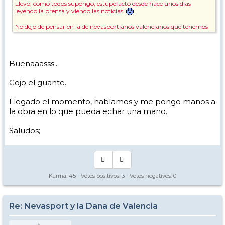
Llevo, como todos supongo, estupefacto desde hace unos días
leyendo la prensa y viendo las noticias
No dejo de pensar en la de nevasportianos valencianos que tenemos
aquí y que conozco, rezo por ellos a cada momento, ya me he ido
preocupando por algunos y gracias a Dios, están bien.
Todo Nevasport a la disposición de los valencianos que lo necesiten.
Buenaaasss...
Y lo de hacer KDD en javalambre, pues lo podemos ir hablando esta
temporada, me parece una idea excelente.
Cojo el guante.
Muchos ánimos desde Málaga, estos días todos somos Valencianos 😘
Llegado el momento, hablamos y me pongo manos a
😘😘
la obra en lo que pueda echar una mano.
Pepe
Saludos;
Karma:
45
- Votos positivos:
3
- Votos negativos:
0
Re: Nevasport y la Dana de Valencia