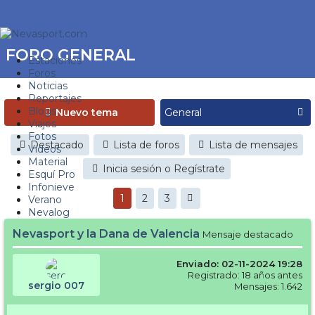
FORO GENERAL
Estaciones
Foros
Noticias
Reportajes
Blogs
Nuevo tema
Viajes
Fotos
Destacado
Lista de foros
Lista de mensajes
Videos
Material
Inicia sesión o Regístrate
Esquí Pro
Infonieve
1
2
3
Verano
Nevalog
Nevasport y la Dana de Valencia
Mensaje destacado
Enviado: 02-11-2024 19:28
Registrado: 18 años antes
sergio 007
Mensajes: 1.642