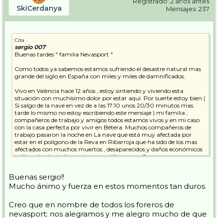
Registrado: 2 años antes
SkiCerdanya
Mensajes: 237
Cita
sergio 007
Buenas tardes " familia Nevasport "
Como todos ya sabemos estamos sufriendo el desastre natural mas
grande del siglo en España con miles y miles de damnificados.
Vivo en València hace 12 años , estoy sintiendo y viviendo esta
situación con muchísimo dolor por estar aquí. Por suerte estoy bien (
Si salgo de la nave en vez de a las 17:10 unos 20/30 minutos mas
tarde lo mismo no estoy escribiendo este mensaje ) mi familia ,
compañeros de trabajo y amigos todos estamos vivos y en mi caso
con la casa perfecta por vivir en Bétera. Muchos compañeros de
trabajo pasaron la noche en La nave que está muy afectada por
estar en el polígono de la Reva en Ribarroja que ha sido de los mas
afectados con muchos muertos , desaparecidos y daños económicos
millonarios ( esta Arrasado como si fuera una Guerra con empresas
enormes ) y han perdido el coche todos.
Buenas sergio!!
Lo primero mi mas sentido pésame a los familiares de fallecidos cuya
Mucho ánimo y fuerza en estos momentos tan duros.
cifra es absolutamente apabullante y por desgracia seguirá
subiendo.
Lo segundo animo y fuerza para todos los familiares de
Creo que en nombre de todos los foreros de
desaparecidos . Haremos todo lo posible por seguir hasta localizar a
nevasport: nos alegramos y me alegro mucho de que
todos.