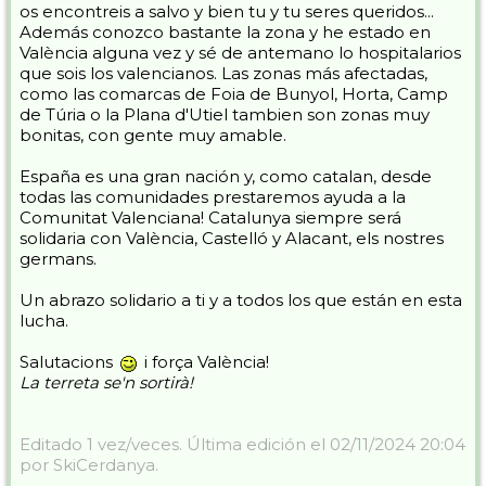
os encontreis a salvo y bien tu y tu seres queridos...
He estado en Paiporta y la imagen es de una dureza indescriptible
Además conozco bastante la zona y he estado en
con la gente deambulando en búsqueda incluso de agua y comida
València alguna vez y sé de antemano lo hospitalarios
porque LO HAN PERDIDO TODO.
que sois los valencianos. Las zonas más afectadas,
como las comarcas de Foia de Bunyol, Horta, Camp
Y lo mas importante de este Post es que solo quiero que sirva para
que esta familia con la que he compartido años y he tenido la suerte
de Túria o la Plana d'Utiel tambien son zonas muy
de conocer a gente maravillosa demuestre una vez mas que es " lo
bonitas, con gente muy amable.
mejor del mundo " y de una muestra enorme de solidaridad
ayudando todos como podamos.
Desde la distancia lo mas efectivo son las ONG grandes con cualquier
España es una gran nación y, como catalan, desde
aportación ( MONETARIA , ALIMENTACIÓN,... ) . Desde cerca
todas las comunidades prestaremos ayuda a la
ponemos las manos para ayudar en lo que sea pero por favor con
Comunitat Valenciana! Catalunya siempre será
orden QUE TODOS A LA VEZ NO CABEMOS E INCLUSO
solidaria con València, Castelló y Alacant, els nostres
PODEMOS LLEGAR A ESTORBAR.
germans.
Solo voy a poner una foto ( creo que todos ya hemos visto mil veces
la devastación ) y es una muy especial porque hoy Nevasport ya ha
Un abrazo solidario a ti y a todos los que están en esta
quitado barro ...
lucha.
Pepe si consideras crear cualquier medida de ayuda te lo agradezco y
si lo haces poner chincheta mucho mejor.
Salutacions
i força València!
La terreta se'n sortirà!
Gracias a todos y fuerza València.
Editado 1 vez/veces. Última edición el 02/11/2024 20:04
por SkiCerdanya.