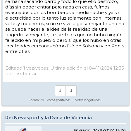
semana sacando barro y todo lo que ello destrozó,
días sin poder entrar para nada en casa, fuímos
evacuados por los bomberos a medianoche y ya sin
electricidad por lo tanto luz solamente con linternas,
velas y mecheros, si no se vive algo semejante uno no
se puede hacer a la idea de la realidad de una
tragedia semejante, la suerte es que no hubo ningún
fallecido en mi pueblo pero sí que los hubo en otras
localidades cercanas cómo fué en Solsona y en Ponts
entre otras.
Editado 1 vez/veces. Última edición el 04/11/2024 12:35
por Fischerski.
Karma:
30
- Votos positivos:
2
- Votos negativos:
0
Re: Nevasport y la Dana de Valencia
Enviado: 04-11-2024 13:26