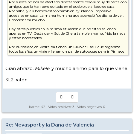
Por suerte no nos ha afectado directamente pero si muy de cerca con
amigos que lo han perdido todo en el pueblo de al lado de casa,
Pedralba, y alli hemos estado tambien ayudando, imposible
quedarse en casa. La marea humana que apareció fue digna de ver.
Emocionaba mucho.
Hay otros pueblos en la misma situacion que no estan saliendo
apenas en TV. Gestalgar y Sot de Chera tambien han sufrido la riada
y estan necesitados.
Por curiosidad,en Pedralba tienen un Club de Esqui que organiza
todos los años un viaje y llenan un par de autobuses para ir Pirineos
fomentandolo entre los jóvenes y familias.
Y va a seguir haciendo falta ayuda de todo tipo, humanitaria,
Gran abrazo,
Mikele
, y mucho ánimo para lo que viene.
económica y psicologica.
Gracias a todas las personas que han prestado ayuda de alguna
SL2, ratón.
forma. Se hace real el himno de Valencia "Tots a una veu, germans
vingau!"
Viene una semana cargada de realidad y va a ser muy dura.
Muchos ánimos a todos los afectados y lamentar las perdidas
Karma:
42
- Votos positivos:
3
- Votos negativos:
0
irreparables de seres queridos. D.E.P.
Salud/os a todos.
Re: Nevasport y la Dana de Valencia