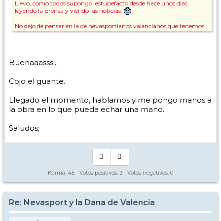
Llevo, como todos supongo, estupefacto desde hace unos días
leyendo la prensa y viendo las noticias
No dejo de pensar en la de nevasportianos valencianos que tenemos
aquí y que conozco, rezo por ellos a cada momento, ya me he ido
preocupando por algunos y gracias a Dios, están bien.
Todo Nevasport a la disposición de los valencianos que lo necesiten.
Buenaaasss...
Y lo de hacer KDD en javalambre, pues lo podemos ir hablando esta
temporada, me parece una idea excelente.
Cojo el guante.
Muchos ánimos desde Málaga, estos días todos somos Valencianos 😘
Llegado el momento, hablamos y me pongo manos a
😘😘
la obra en lo que pueda echar una mano.
Pepe
Saludos;
Karma:
45
- Votos positivos:
3
- Votos negativos:
0
Re: Nevasport y la Dana de Valencia