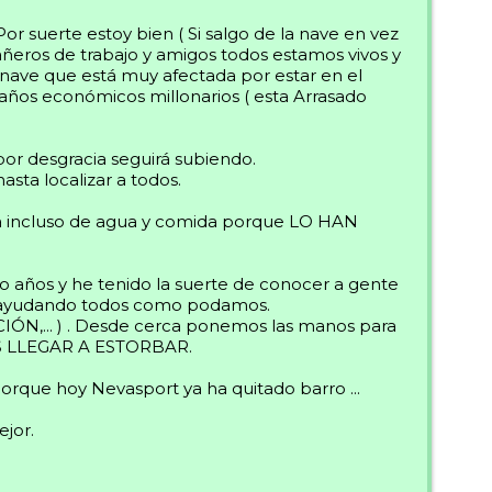
Por suerte estoy bien ( Si salgo de la nave en vez
añeros de trabajo y amigos todos estamos vivos y
 nave que está muy afectada por estar en el
años económicos millonarios ( esta Arrasado
por desgracia seguirá subiendo.
sta localizar a todos.
da incluso de agua y comida porque LO HAN
do años y he tenido la suerte de conocer a gente
ad ayudando todos como podamos.
IÓN,... ) . Desde cerca ponemos las manos para
S LLEGAR A ESTORBAR.
porque hoy Nevasport ya ha quitado barro ...
jor.