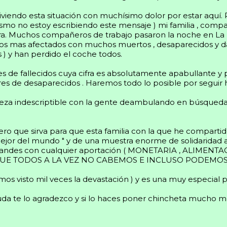
viviendo esta situación con muchísimo dolor por estar aquí. 
ismo no estoy escribiendo este mensaje ) mi familia , comp
tera. Muchos compañeros de trabajo pasaron la noche en La
 los mas afectados con muchos muertos , desaparecidos y d
) y han perdido el coche todos.
s de fallecidos cuya cifra es absolutamente apabullante y 
es de desaparecidos . Haremos todo lo posible por seguir ha
ureza indescriptible con la gente deambulando en búsque
ero que sirva para que esta familia con la que he comparti
 mejor del mundo " y de una muestra enorme de solidarid
grandes con cualquier aportación ( MONETARIA , ALIMENTAC
rden QUE TODOS A LA VEZ NO CABEMOS E INCLUSO PODEMO
os visto mil veces la devastación ) y es una muy especial 
uda te lo agradezco y si lo haces poner chincheta mucho me