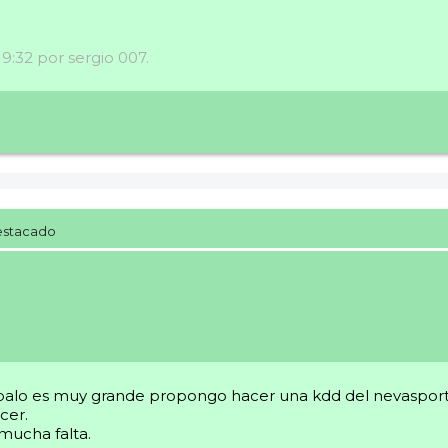
19:32 por sergio 007.
estacado
lo es muy grande propongo hacer una kdd del nevasport on
cer.
mucha falta.