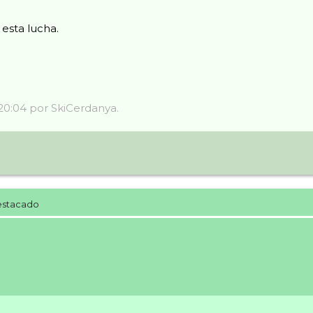
 esta lucha.
 20:04 por SkiCerdanya.
estacado