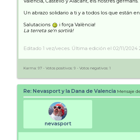
València, Castelló y Alacant, els nostres germans.
Un abrazo solidario a ti y a todos los que están en
Salutacions
i força València!
La terreta se'n sortirà!
Editado 1 vez/veces. Última edición el 02/11/2024
Karma:
97
- Votos positivos:
9
- Votos negativos:
1
Re: Nevasport y la Dana de Valencia
Mensaje d
nevasport