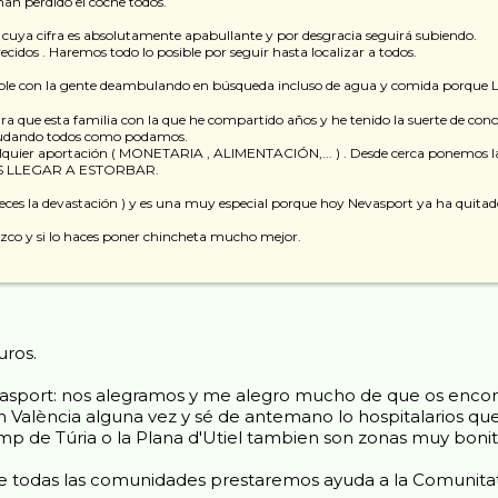
an perdido el coche todos.
s cuya cifra es absolutamente apabullante y por desgracia seguirá subiendo.
cidos . Haremos todo lo posible por seguir hasta localizar a todos.
iptible con la gente deambulando en búsqueda incluso de agua y comida po
ara que esta familia con la que he compartido años y he tenido la suerte de co
ayudando todos como podamos.
ualquier aportación ( MONETARIA , ALIMENTACIÓN,... ) . Desde cerca ponemos l
 LLEGAR A ESTORBAR.
eces la devastación ) y es una muy especial porque hoy Nevasport ya ha quitado
ezco y si lo haces poner chincheta mucho mejor.
ros.
port: nos alegramos y me alegro mucho de que os encontreis
alència alguna vez y sé de antemano lo hospitalarios que 
mp de Túria o la Plana d'Utiel tambien son zonas muy boni
e todas las comunidades prestaremos ayuda a la Comunitat 