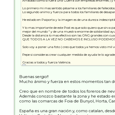
Arrasado como si fuera una Guerra con empresas enormes ) y h
Lo primero mi mas sentido pésame a los familiares de fallecido
Lo segundo animo y fuerza para todos los familiares de desapare
He estado en Paiporta y la imagen es de una dureza indescr
Y lo mas importante de este Post es que solo quiero que sirva p
mejor del mundo " y de una muestra enorme de solidaridad 
Desde la distancia lo mas efectivo son las ONG grandes con c
QUE TODOS A LA VEZ NO CABEMOS E INCLUSO PODEMOS
Solo voy a poner una foto ( creo que todos ya hemos visto mil v
Pepe si consideras crear cualquier medida de ayuda te lo agrad
Gracias a todos y fuerza València.
Buenas sergio!!
Mucho ánimo y fuerza en estos momentos tan du
Creo que en nombre de todos los foreros de nevas
Además conozco bastante la zona y he estado en V
como las comarcas de Foia de Bunyol, Horta, Ca
España es una gran nación y, como catalan, desd