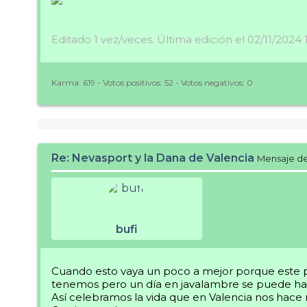
Editado 1 vez/veces. Última edición el 02/11/2024 
Karma:
619
- Votos positivos:
52
- Votos negativos:
0
Re: Nevasport y la Dana de Valencia
Mensaje d
bufi
Cuando esto vaya un poco a mejor porque este pa
tenemos pero un día en javalambre se puede ha
Así celebramos la vida que en Valencia nos hace 