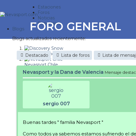
Estaciones
Foros
Noticias
FORO GENERAL
Reportajes
Blogs
Blogs actualizados recientemente:
Discovery Snow
Destacado
Lista de foros
Lista de mensa
Nevasport Chile
Nevasport y la Dana de Valencia
Mensaje desta
Esquiaryviajar.com
nevasport blog
Brasil
sergio 007
It's a powder da
Diario de un friki
Buenas tardes " familia Nevasport "
Revista NIX
Como todos ya sabemos estamos sufriendo el desa