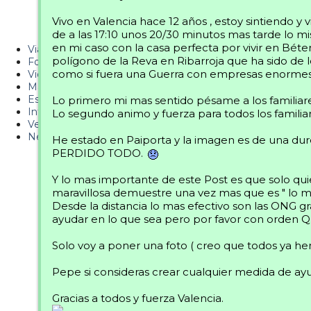
Metiendo Cantos
Vivo en Valencia hace 12 años , estoy sintiendo y 
de a las 17:10 unos 20/30 minutos mas tarde lo m
PUCAF - Blog
en mi caso con la casa perfecta por vivir en Bé
Viajes
polígono de la Reva en Ribarroja que ha sido de
Fotos
como si fuera una Guerra con empresas enormes 
Videos
Material
Esquí Pro
Lo primero mi mas sentido pésame a los familiare
Infonieve
Lo segundo animo y fuerza para todos los familiar
Verano
Nevalog
He estado en Paiporta y la imagen es de una d
PERDIDO TODO.
Y lo mas importante de este Post es que solo qui
maravillosa demuestre una vez mas que es " lo
Desde la distancia lo mas efectivo son las ONG 
ayudar en lo que sea pero por favor con o
Solo voy a poner una foto ( creo que todos ya hem
Pepe si consideras crear cualquier medida de ay
Gracias a todos y fuerza Valencia.