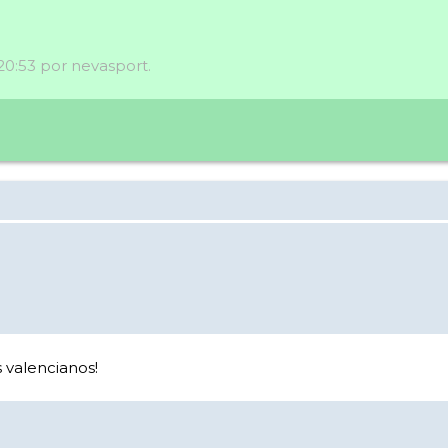
 20:53 por nevasport.
 valencianos!