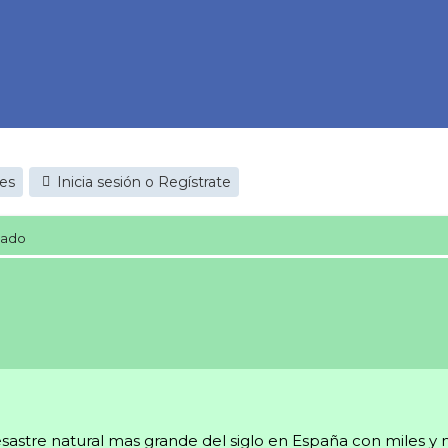
jes
Inicia sesión o Regístrate
cado
stre natural mas grande del siglo en España con miles y 