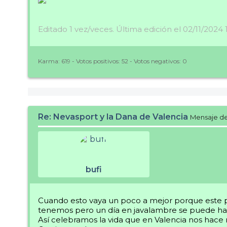
Editado 1 vez/veces. Última edición el 02/11/2024 
Karma:
619
- Votos positivos:
52
- Votos negativos:
0
Re: Nevasport y la Dana de Valencia
Mensaje d
bufi
Cuando esto vaya un poco a mejor porque este pa
tenemos pero un día en javalambre se puede ha
Así celebramos la vida que en Valencia nos hace 