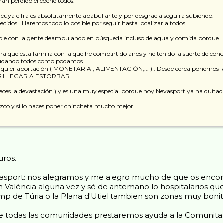
an perdido el coche todos.
s cuya cifra es absolutamente apabullante y por desgracia seguirá subiendo.
cidos . Haremos todo lo posible por seguir hasta localizar a todos.
iptible con la gente deambulando en búsqueda incluso de agua y comida po
ara que esta familia con la que he compartido años y he tenido la suerte de co
ayudando todos como podamos.
ualquier aportación ( MONETARIA , ALIMENTACIÓN,... ) . Desde cerca ponemos l
 LLEGAR A ESTORBAR.
eces la devastación ) y es una muy especial porque hoy Nevasport ya ha quitado
ezco y si lo haces poner chincheta mucho mejor.
ros.
port: nos alegramos y me alegro mucho de que os encontreis
alència alguna vez y sé de antemano lo hospitalarios que 
mp de Túria o la Plana d'Utiel tambien son zonas muy boni
e todas las comunidades prestaremos ayuda a la Comunitat 