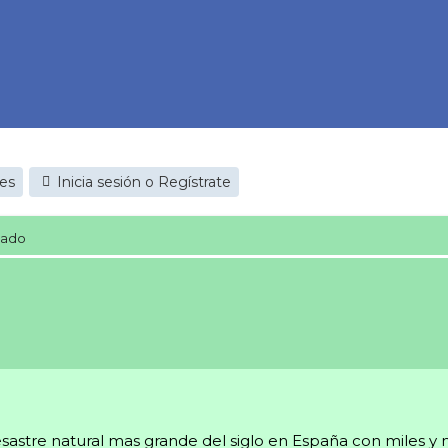
jes
Inicia sesión o Regístrate
cado
stre natural mas grande del siglo en España con miles y 