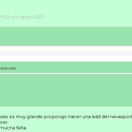
19:32 por sergio 007.
estacado
lo es muy grande propongo hacer una kdd del nevasport on
cer.
mucha falta.