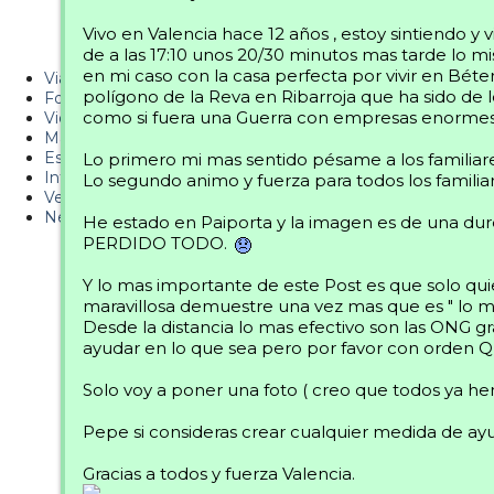
Metiendo Cantos
Vivo en Valencia hace 12 años , estoy sintiendo y 
de a las 17:10 unos 20/30 minutos mas tarde lo m
PUCAF - Blog
en mi caso con la casa perfecta por vivir en Bé
Viajes
polígono de la Reva en Ribarroja que ha sido de
Fotos
como si fuera una Guerra con empresas enormes 
Videos
Material
Esquí Pro
Lo primero mi mas sentido pésame a los familiare
Infonieve
Lo segundo animo y fuerza para todos los familiar
Verano
Nevalog
He estado en Paiporta y la imagen es de una d
PERDIDO TODO.
Y lo mas importante de este Post es que solo qui
maravillosa demuestre una vez mas que es " lo
Desde la distancia lo mas efectivo son las ONG 
ayudar en lo que sea pero por favor con o
Solo voy a poner una foto ( creo que todos ya hem
Pepe si consideras crear cualquier medida de ay
Gracias a todos y fuerza Valencia.