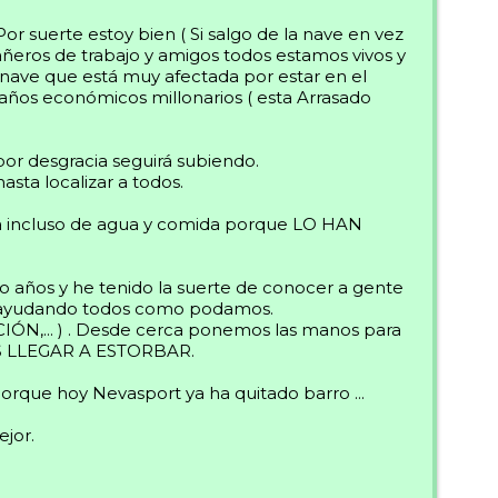
Por suerte estoy bien ( Si salgo de la nave en vez
añeros de trabajo y amigos todos estamos vivos y
 nave que está muy afectada por estar en el
años económicos millonarios ( esta Arrasado
por desgracia seguirá subiendo.
sta localizar a todos.
da incluso de agua y comida porque LO HAN
do años y he tenido la suerte de conocer a gente
ad ayudando todos como podamos.
IÓN,... ) . Desde cerca ponemos las manos para
S LLEGAR A ESTORBAR.
porque hoy Nevasport ya ha quitado barro ...
jor.