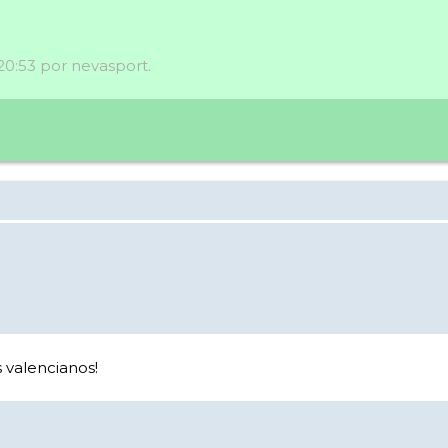
 20:53 por nevasport.
 valencianos!