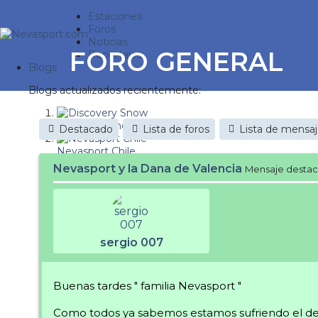
Estaciones
Foros
Noticias
FORO GENERAL
Reportajes
Blogs
Blogs actualizados recientemente:
Discovery Snow
Destacado
Lista de foros
Lista de mensa
Nevasport Chile
Nevasport y la Dana de Valencia
Mensaje desta
Esquiaryviajar.com
nevasport blog
Brasil
sergio 007
It's a powder da
Diario de un friki
Buenas tardes " familia Nevasport "
Revista NIX
Como todos ya sabemos estamos sufriendo el desa