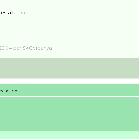
 esta lucha.
 20:04 por SkiCerdanya.
estacado