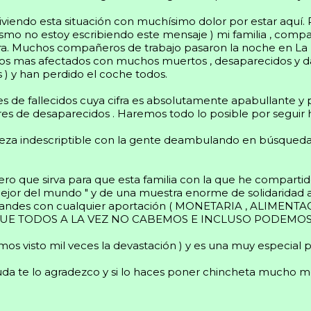
viviendo esta situación con muchísimo dolor por estar aquí. 
ismo no estoy escribiendo este mensaje ) mi familia , comp
tera. Muchos compañeros de trabajo pasaron la noche en La
 los mas afectados con muchos muertos , desaparecidos y d
) y han perdido el coche todos.
s de fallecidos cuya cifra es absolutamente apabullante y 
es de desaparecidos . Haremos todo lo posible por seguir ha
ureza indescriptible con la gente deambulando en búsque
ero que sirva para que esta familia con la que he comparti
 mejor del mundo " y de una muestra enorme de solidarid
grandes con cualquier aportación ( MONETARIA , ALIMENTAC
rden QUE TODOS A LA VEZ NO CABEMOS E INCLUSO PODEMO
os visto mil veces la devastación ) y es una muy especial 
uda te lo agradezco y si lo haces poner chincheta mucho me