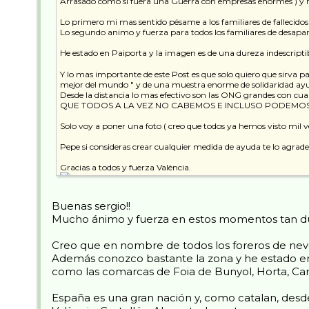
Arrasado como si fuera una Guerra con empresas enormes ) y h
Lo primero mi mas sentido pésame a los familiares de fallecido
Lo segundo animo y fuerza para todos los familiares de desapare
He estado en Paiporta y la imagen es de una dureza indescr
Y lo mas importante de este Post es que solo quiero que sirva p
mejor del mundo " y de una muestra enorme de solidaridad 
Desde la distancia lo mas efectivo son las ONG grandes con c
QUE TODOS A LA VEZ NO CABEMOS E INCLUSO PODEMOS
Solo voy a poner una foto ( creo que todos ya hemos visto mil v
Pepe si consideras crear cualquier medida de ayuda te lo agrad
Gracias a todos y fuerza València.
Buenas sergio!!
Mucho ánimo y fuerza en estos momentos tan du
Creo que en nombre de todos los foreros de nevas
Además conozco bastante la zona y he estado en V
como las comarcas de Foia de Bunyol, Horta, Ca
España es una gran nación y, como catalan, desd