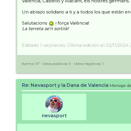
València, Castelló y Alacant, els nostres germans.
Un abrazo solidario a ti y a todos los que están en
Salutacions
i força València!
La terreta se'n sortirà!
Editado 1 vez/veces. Última edición el 02/11/2024
Karma:
97
- Votos positivos:
9
- Votos negativos:
1
Re: Nevasport y la Dana de Valencia
Mensaje d
nevasport