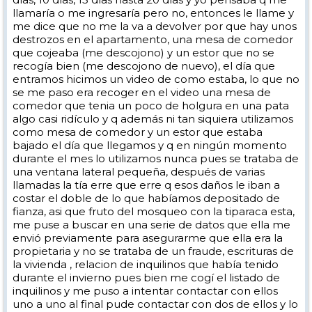
llamaría o me ingresaría pero no, entonces le llame y
me dice que no me la va a devolver por que hay unos
destrozos en el apartamento, una mesa de comedor
que cojeaba (me descojono) y un estor que no se
recogía bien (me descojono de nuevo), el día que
entramos hicimos un video de como estaba, lo que no
se me paso era recoger en el video una mesa de
comedor que tenia un poco de holgura en una pata
algo casi ridículo y q además ni tan siquiera utilizamos
como mesa de comedor y un estor que estaba
bajado el día que llegamos y q en ningún momento
durante el mes lo utilizamos nunca pues se trataba de
una ventana lateral pequeña, después de varias
llamadas la tía erre que erre q esos daños le iban a
costar el doble de lo que habíamos depositado de
fianza, asi que fruto del mosqueo con la tiparaca esta,
me puse a buscar en una serie de datos que ella me
envió previamente para asegurarme que ella era la
propietaria y no se trataba de un fraude, escrituras de
la vivienda , relacion de inquilinos que había tenido
durante el invierno pues bien me cogí el listado de
inquilinos y me puso a intentar contactar con ellos
uno a uno al final pude contactar con dos de ellos y lo