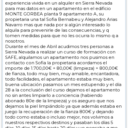
experiencia vivida en un alquiler en Sierra Nevada
para mas datos en un apartamento en el edificio
MONTE GORBEA planta 9 apartamento A, su
propietaria una tal Sofia Bernabeu y Alejandro Arias
Navarro mas que nada por si algún interesado lo
alquila para prevenirle de las consecuencias, y q
tomen medidas para que no les ocurra lo mismo q a
nosotros.
Durante el mes de Abril acudimos tres personas a
Sierra Nevada a realizar un curso de formación con
SAFE, alquilamos un apartamento nos pusimos en
contacto con Sofia la propietaria acordamos el
importe de 1.700,00€ + 80,00€ (limpieza) + 800,00€
de fianza, todo muy bien, muy amable, encantadora,
todo facilidades, el apartamento estaba muy bien,
buena ubicación pasamos un mes estupendo y el día
28 a la conclusión del curso dejamos el apartamento
no sin antes limpiarlo a conciencia (habiendo
abonado 80e de la limpieza) y os aseguro que nos
dejamos la piel limpiándolo ya que además estaba en
juego la recuperación de la fianza 800€ y dejando
todo como estaba o incluso mejor, nos volvimos a
nuestros respectivos destinos y pasaban los días 5
días, 10 días, 15 días hasta 20 días y yo pensaba q me