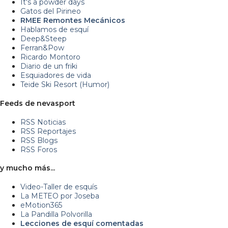
It's a powder days
Gatos del Pirineo
RMEE Remontes Mecánicos
Hablamos de esquí
Deep&Steep
Ferran&Pow
Ricardo Montoro
Diario de un friki
Esquiadores de vida
Teide Ski Resort (Humor)
Feeds de nevasport
RSS Noticias
RSS Reportajes
RSS Blogs
RSS Foros
y mucho más...
Video-Taller de esquís
La METEO por Joseba
eMotion365
La Pandilla Polvorilla
Lecciones de esquí comentadas