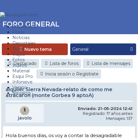
FORO GENERAL
Estaciones
Foros
Noticias
Reportajes
Blogs
Nuevo tema
Viajes
Fotos
Destacado
Lista de foros
Lista de mensajes
Videos
Material
Inicia sesión o Regístrate
Esquí Pro
Infonieve
Verano
alquiler Sierra Nevada-relato de como me
Nevalog
atracaron (monte Gorbea 9 aptoA)
Enviado: 21-05-2024 12:41
Registrado: 17 años antes
javolo
Mensajes: 137
Hola buenos días, os voy a contar la desagradable