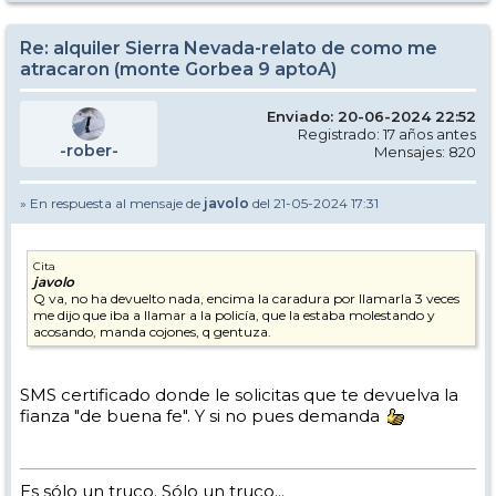
Re: alquiler Sierra Nevada-relato de como me
atracaron (monte Gorbea 9 aptoA)
Enviado: 20-06-2024 22:52
Registrado: 17 años antes
-rober-
Mensajes: 820
» En respuesta al mensaje de
javolo
del 21-05-2024 17:31
Cita
javolo
Q va, no ha devuelto nada, encima la caradura por llamarla 3 veces
me dijo que iba a llamar a la policía, que la estaba molestando y
acosando, manda cojones, q gentuza.
SMS certificado donde le solicitas que te devuelva la
fianza "de buena fe". Y si no pues demanda
Es sólo un truco. Sólo un truco...