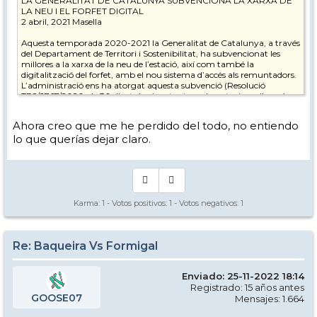
LA GENERALITAT DE CATALUNYA SUBVENCIONA LA XARXA DE
LA NEU I EL FORFET DIGITAL
2 abril, 2021 Masella
Aquesta temporada 2020-2021 la Generalitat de Catalunya, a través
del Departament de Territori i Sostenibilitat, ha subvencionat les
millores a la xarxa de la neu de l’estació, així com també la
digitalització del forfet, amb el nou sistema d’accés als remuntadors.
L’administració ens ha atorgat aquesta subvenció (Resolució
TES/2767/2020, de 30 d’octubre) en tant que les estacions d’esquí
alpí i de muntanya som motor econòmic de les comarques de
muntanya, generant riquesa i llocs de treball en el territori.
Ahora creo que me he perdido del todo, no entiendo
lo que querías dejar claro.
LES MILLORES DE LA XARXA DE LA NEU
Part de la subvenció s’ha destinat a millorar la xarxa de la neu
produïda. En concret, les inversions realitzades ens permeten
optimitzar les finestres de fred per produir més neu en menys temps
i així estalviar energia. A la vegada que són millores que permeten ser
més eficients energèticament amb el sistema de producció de neu,
Karma:
1
- Votos positivos:
1
- Votos negativos:
1
que és clau en l’adaptació al canvi climàtic. Les accions han passat
per substituir canons de neu antics i reforçar els existents, en els eixos
bàsics de l’estació (Sectors de Pla de Masella, Bosc d’Alp i Coma
Re: Baqueira Vs Formigal
Oriola), amb canons d’última generació. I, també, s’han realitzat
millores generals a tot el sistema de la xarxa de neu per tal de
garantir-la en qualitat i quantitat durant tota la temporada.
Enviado: 25-11-2022 18:14
Registrado: 15 años antes
GOOSE07
Para que no haya dudas Sr.
Mensajes: 1.664