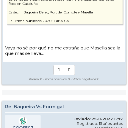
fiscal en Cataluña.
Es decir : Baqueira Beret, Port del Compte y Masella .
La ultima publicada 2020 : DIBA.CAT
Presupuesto mejora que se solicita subvencion subvencion diferencia
Baqueira Beret 724.009,19 660.915,32 63.093
Port del Compte 516.429,83 457.931,13 58.498
Masella (1) 1.209.428,74 1.148.162.74 61.266
Vaya no sé por qué no me extraña que Masella sea la
que más se lleva...
Salvo error calculo.
(1)Fundacion.
Karma:
0
- Votos positivos:
0
- Votos negativos:
0
Re: Baqueira Vs Formigal
Enviado: 25-11-2022 17:17
Registrado: 15 años antes
GOOSE07