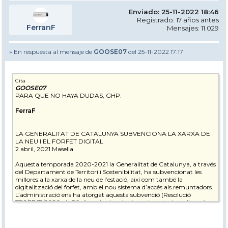
Enviado: 25-11-2022 18:46
Registrado: 17 años antes
FerranF
Mensajes: 11.029
» En respuesta al mensaje de
GOOSE07
del 25-11-2022 17:17
Cita
GOOSE07
PARA QUE NO HAYA DUDAS, GHP.
FerraF
LA GENERALITAT DE CATALUNYA SUBVENCIONA LA XARXA DE
LA NEU I EL FORFET DIGITAL
2 abril, 2021 Masella
Aquesta temporada 2020-2021 la Generalitat de Catalunya, a través
del Departament de Territori i Sostenibilitat, ha subvencionat les
millores a la xarxa de la neu de l’estació, així com també la
digitalització del forfet, amb el nou sistema d’accés als remuntadors.
L’administració ens ha atorgat aquesta subvenció (Resolució
TES/2767/2020, de 30 d’octubre) en tant que les estacions d’esquí
alpí i de muntanya som motor econòmic de les comarques de
muntanya, generant riquesa i llocs de treball en el territori.