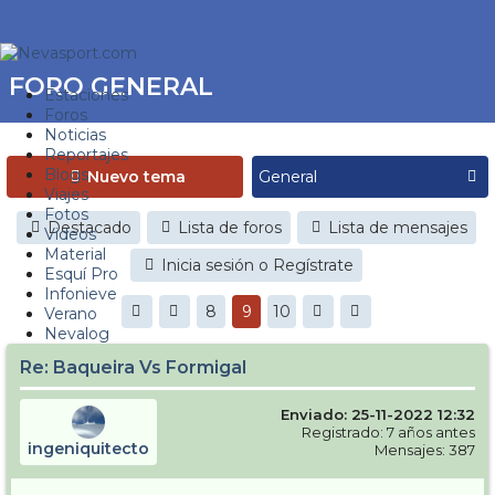
FORO GENERAL
Estaciones
Foros
Noticias
Reportajes
Blogs
Nuevo tema
Viajes
Fotos
Destacado
Lista de foros
Lista de mensajes
Videos
Material
Inicia sesión o Regístrate
Esquí Pro
Infonieve
8
9
10
Verano
Nevalog
Re: Baqueira Vs Formigal
Enviado: 25-11-2022 12:32
Registrado: 7 años antes
ingeniquitecto
Mensajes: 387