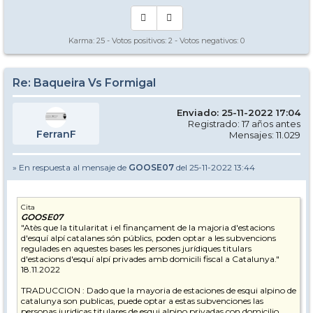
Karma:
25
- Votos positivos:
2
- Votos negativos:
0
Re: Baqueira Vs Formigal
Enviado: 25-11-2022 17:04
Registrado: 17 años antes
FerranF
Mensajes: 11.029
» En respuesta al mensaje de
GOOSE07
del 25-11-2022 13:44
Cita
GOOSE07
"Atès que la titularitat i el finançament de la majoria d'estacions
d'esquí alpí catalanes són públics, poden optar a les subvencions
regulades en aquestes bases les persones jurídiques titulars
d'estacions d'esquí alpí privades amb domicili fiscal a Catalunya."
18.11.2022
TRADUCCION : Dado que la mayoria de estaciones de esqui alpino de
catalunya son publicas, puede optar a estas subvenciones las
personas juridicas titulares de esqui alpino privadas con domicilio