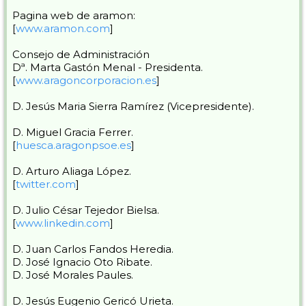
Pagina web de aramon:
[
www.aramon.com
]
Consejo de Administración
Dª. Marta Gastón Menal - Presidenta.
[
www.aragoncorporacion.es
]
D. Jesús Maria Sierra Ramírez (Vicepresidente).
D. Miguel Gracia Ferrer.
[
huesca.aragonpsoe.es
]
D. Arturo Aliaga López.
[
twitter.com
]
D. Julio César Tejedor Bielsa.
[
www.linkedin.com
]
D. Juan Carlos Fandos Heredia.
D. José Ignacio Oto Ribate.
D. José Morales Paules.
D. Jesús Eugenio Gericó Urieta.