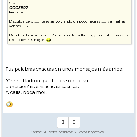
Cita
GOOSE07
FerranF.
Disculpa pero ....... te estas volviendo un poco neuras ...... va mal las
ventas. ... ?
Donde te he insultado ....?, dueño de Masella .... ?, gelocatil .... ha ver si
te encuentras mejor.
Tus palabras exactas en unos mensajes más arriba:
"Cree el ladron que todos son de su
condicion"risasrisasrisasrisasrisas
A calla, boca moll.
Karma:
31
- Votos positivos:
3
- Votos negativos:
1