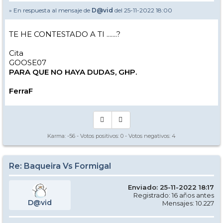
Frase dichos populares : "Cree el ladron que todos son de su
condicion"
» En respuesta al mensaje de
D@vid
del 25-11-2022 18:00
A calla, boca moll.
TE HE CONTESTADO A TI .......?
Cita
GOOSE07
PARA QUE NO HAYA DUDAS, GHP.
FerraF
Karma:
-56
- Votos positivos:
0
- Votos negativos:
4
Re: Baqueira Vs Formigal
Enviado: 25-11-2022 18:17
Registrado: 16 años antes
D@vid
Mensajes: 10.227