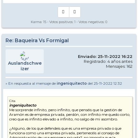
Karma:
15
- Votos positivos:
1
- Votos negativos:
0
Re: Baqueira Vs Formigal
Enviado: 25-11-2022 16:22
Registrado: 4 años antes
Auslandschwe
Mensajes: 162
izer
» En respuesta al mensaje de
ingeniquitecto
del 25-11-2022 12:32
Cita
ingeniquitecto
Me sorprende infinito, pero infinito, que penséis que la gestión de
Aramón es de empresa privada, perdón, con infinito me quedo corto,
creo que es infinito elevado a infinito, no salgo de mi asombro.
¿Alguno, de los que defendeis que es una empresa privada o que
funciona como una empresa privada, pertenecéis al consejo de
Administración de una empresa privada?, no importa que la