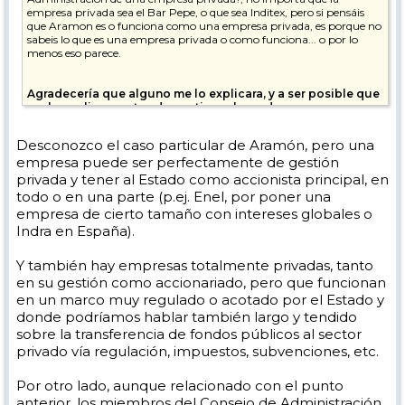
empresa privada sea el Bar Pepe, o que sea Inditex, pero si pensáis
que Aramon es o funciona como una empresa privada, es porque no
sabeis lo que es una empresa privada o como funciona... o por lo
menos eso parece.
Agradecería que alguno me lo explicara, y a ser posible que
me lo explicara antes de continuar leyendo.
Os voy a explicar porqué Formigal es una empresa publica que no se
Desconozco el caso particular de Aramón, pero una
puede comparar con una empresa privada (BAQUEIRA) y no se va a
empresa puede ser perfectamente de gestión
gestionar, nunca jamás, igual de bien que Baqueira:
privada y tener al Estado como accionista principal, en
Pagina web de aramon:
todo o en una parte (p.ej. Enel, por poner una
[
www.aramon.com
]
empresa de cierto tamaño con intereses globales o
Indra en España).
Consejo de Administración
Dª. Marta Gastón Menal - Presidenta.
[
www.aragoncorporacion.es
]
Y también hay empresas totalmente privadas, tanto
en su gestión como accionariado, pero que funcionan
D. Jesús Maria Sierra Ramírez (Vicepresidente).
en un marco muy regulado o acotado por el Estado y
D. Miguel Gracia Ferrer.
donde podríamos hablar también largo y tendido
[
huesca.aragonpsoe.es
]
sobre la transferencia de fondos públicos al sector
privado vía regulación, impuestos, subvenciones, etc.
D. Arturo Aliaga López.
[
twitter.com
]
Por otro lado, aunque relacionado con el punto
D. Julio César Tejedor Bielsa.
anterior, los miembros del Consejo de Administración