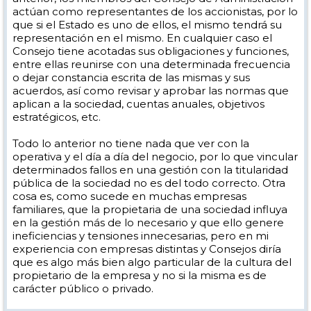
[
www.linkedin.com
]
actúan como representantes de los accionistas, por lo
D. Juan Carlos Fandos Heredia.
que si el Estado es uno de ellos, el mismo tendrá su
D. José Ignacio Oto Ribate.
representación en el mismo. En cualquier caso el
D. José Morales Paules.
Consejo tiene acotadas sus obligaciones y funciones,
entre ellas reunirse con una determinada frecuencia
D. Jesús Eugenio Gericó Urieta.
[
www.pparagon.es
]
o dejar constancia escrita de las mismas y sus
acuerdos, así como revisar y aprobar las normas que
D. Gabriel Manuel Morales Arruga (Consejero - Secretario).
aplican a la sociedad, cuentas anuales, objetivos
No he buscado todos los nombres, pero sobran las palabras.
estratégicos, etc.
En cuanto a las subvenciones o no subvenciones, que también
Todo lo anterior no tiene nada que ver con la
alguno decía por ahi, desconozco el montante de las subvenciones
operativa y el día a día del negocio, por lo que vincular
que ha podido recibir baqueira, si es que en algun momento lo ha
hecho, pero visto el consejo de administración de Aramon, no tengo
determinados fallos en una gestión con la titularidad
nada mas que añadir. Bueno, sí, que el telecabina de Benasque se va
pública de la sociedad no es del todo correcto. Otra
a pagar con la cuenta de resultados de Aramon... ah! no! perdona,
cosa es, como sucede en muchas empresas
que se va a pagar con mis impuestos.
familiares, que la propietaria de una sociedad influya
en la gestión más de lo necesario y que ello genere
ineficiencias y tensiones innecesarias, pero en mi
experiencia con empresas distintas y Consejos diría
que es algo más bien algo particular de la cultura del
propietario de la empresa y no si la misma es de
carácter público o privado.