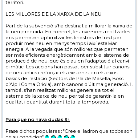
territori.
LES MILLORES DE LA XARXA DE LA NEU
Part de la subvenció s’ha destinat a millorar la xarxa de
la neu produïda. En concret, les inversions realitzades
ens permeten optimitzar les finestres de fred per
produir més neu en menys temps i així estalviar
energia. A la vegada que són millores que permeten
ser més eficients energèticament amb el sistema de
producció de neu, que és clau en l’adaptació al canvi
climàtic. Les accions han passat per substituir canons
de neu antics i reforçar els existents, en els eixos
bàsics de l’estació (Sectors de Pla de Masella, Bosc
d’Alp i Coma Oriola), amb canons d’última generació. I,
també, s’han realitzat millores generals a tot el
sistema de la xarxa de neu per tal de garantir-la en
qualitat i quantitat durant tota la temporada.
Para que no haya dudas Sr.
Frase dichos populares : "Cree el ladron que todos son
de su condicion"