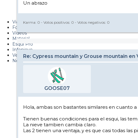
Un abrazo
Metiendo Cantos
PUCAF - Blog
Viajes
Karma:
0
- Votos positivos:
0
- Votos negativos:
0
Fotos
Videos
Material
Esquí Pro
Infonieve
Verano
Re: Cypress mountain y Grouse mountain en
Nevalog
GOOSE07
Hola, ambas son bastantes similares en cuanto a 
Tienen buenas condiciones para el esqui, las te
La nieve tambien cambia claro.
Las 2 tienen una ventaja, y es que casi todas las p