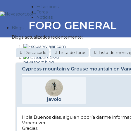
Estaciones
Foros
Noticias
FORO GENERAL
Reportajes
Blogs
Blogs actualizados recientemente:
Esquiaryviajar.com
Destacado
Lista de foros
Lista de mensa
nevasport blog
Cypress mountain y Grouse mountain en Van
Discovery Snow
Brasil
It's a powder da
javolo
Diario de un friki
Nevasport Chile
Hola Buenos días, alguien podría darme informa
Vancouver.
Revista NIX
Gracias.