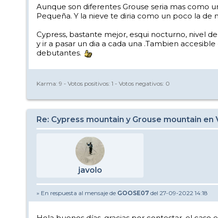
Aunque son diferentes Grouse seria mas como un 
Pequeña. Y la nieve te diria como un poco la de 
Cypress, bastante mejor, esqui nocturno, nivel d
y ir a pasar un dia a cada una .Tambien accesible
debutantes.
Karma:
9
- Votos positivos:
1
- Votos negativos:
0
Re: Cypress mountain y Grouse mountain en
javolo
» En respuesta al mensaje de
GOOSE07
del 27-09-2022 14:18
Hola buenos días, gracias por contestar, el caso e