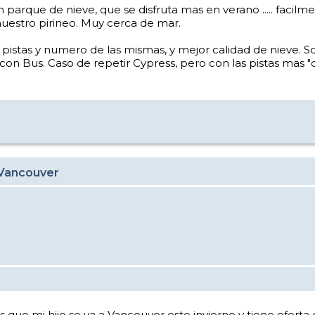
parque de nieve, que se disfruta mas en verano ..... facil
nuestro pirineo. Muy cerca de mar.
e pistas y numero de las mismas, y mejor calidad de nieve. 
 con Bus. Caso de repetir Cypress, pero con las pistas mas "
 Vancouver
s que mi hijo se va a Vancouver este invierno y tiene oferta