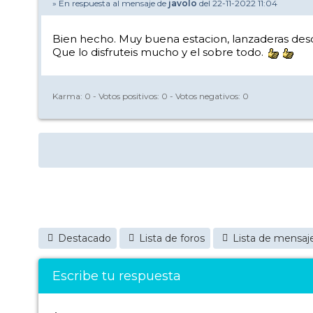
» En respuesta al mensaje de
javolo
del 22-11-2022 11:04
Bien hecho. Muy buena estacion, lanzaderas desde
Que lo disfruteis mucho y el sobre todo.
Karma:
0
- Votos positivos:
0
- Votos negativos:
0
Destacado
Lista de foros
Lista de mensaj
Escribe tu respuesta