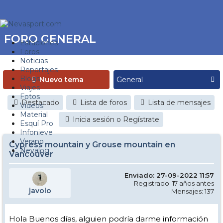
FORO GENERAL
Estaciones
Foros
Noticias
Reportajes
Blogs
Nuevo tema
Viajes
Fotos
Destacado
Lista de foros
Lista de mensajes
Videos
Material
Inicia sesión o Regístrate
Esquí Pro
Infonieve
Verano
Cypress mountain y Grouse mountain en
Nevalog
Vancouver
Enviado: 27-09-2022 11:57
Registrado: 17 años antes
javolo
Mensajes: 137
Hola Buenos días, alguien podría darme información