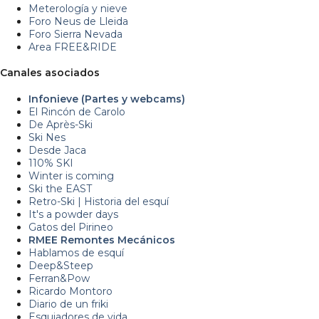
Meterología y nieve
Foro Neus de Lleida
Foro Sierra Nevada
Area FREE&RIDE
Canales asociados
Infonieve (Partes y webcams)
El Rincón de Carolo
De Après-Ski
Ski Nes
Desde Jaca
110% SKI
Winter is coming
Ski the EAST
Retro-Ski | Historia del esquí
It's a powder days
Gatos del Pirineo
RMEE Remontes Mecánicos
Hablamos de esquí
Deep&Steep
Ferran&Pow
Ricardo Montoro
Diario de un friki
Esquiadores de vida