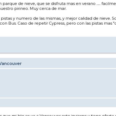
parque de nieve, que se disfruta mas en verano ..... facil
nuestro pirineo. Muy cerca de mar.
e pistas y numero de las mismas, y mejor calidad de nieve. 
 con Bus. Caso de repetir Cypress, pero con las pistas mas "
 Vancouver
s que mi hijo se va a Vancouver este invierno y tiene oferta