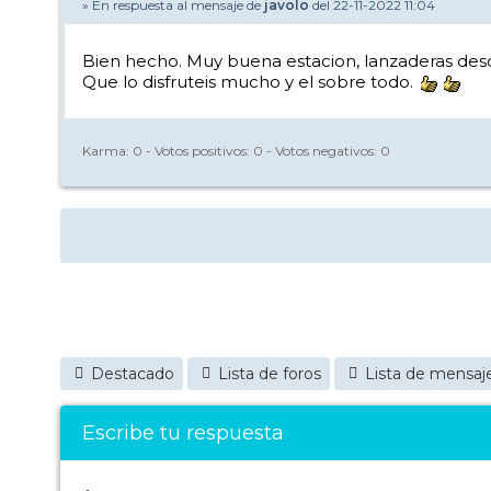
» En respuesta al mensaje de
javolo
del 22-11-2022 11:04
Bien hecho. Muy buena estacion, lanzaderas desde
Que lo disfruteis mucho y el sobre todo.
Karma:
0
- Votos positivos:
0
- Votos negativos:
0
Destacado
Lista de foros
Lista de mensaj
Escribe tu respuesta