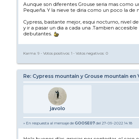
Aunque son diferentes Grouse seria mas como un 
Pequeña. Y la nieve te diria como un poco la de 
Cypress, bastante mejor, esqui nocturno, nivel d
y ir a pasar un dia a cada una .Tambien accesible
debutantes.
Karma:
9
- Votos positivos:
1
- Votos negativos:
0
Re: Cypress mountain y Grouse mountain en
javolo
» En respuesta al mensaje de
GOOSE07
del 27-09-2022 14:18
Hola buenos días, gracias por contestar, el caso e