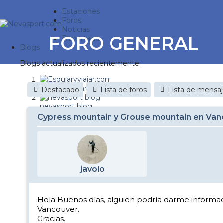
Estaciones
Foros
Noticias
FORO GENERAL
Reportajes
Blogs
Blogs actualizados recientemente:
Esquiaryviajar.com
Destacado
Lista de foros
Lista de mensa
nevasport blog
Cypress mountain y Grouse mountain en Van
Discovery Snow
Brasil
It's a powder da
javolo
Diario de un friki
Nevasport Chile
Hola Buenos días, alguien podría darme informa
Vancouver.
Revista NIX
Gracias.