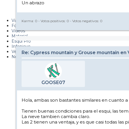
Un abrazo
Metiendo Cantos
PUCAF - Blog
Viajes
Karma:
0
- Votos positivos:
0
- Votos negativos:
0
Fotos
Videos
Material
Esquí Pro
Infonieve
Verano
Re: Cypress mountain y Grouse mountain en
Nevalog
GOOSE07
Hola, ambas son bastantes similares en cuanto a 
Tienen buenas condiciones para el esqui, las te
La nieve tambien cambia claro.
Las 2 tienen una ventaja, y es que casi todas las p