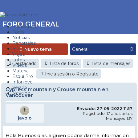
FORO GENERAL
Estaciones
Foros
Noticias
Reportajes
Blogs
Nuevo tema
Viajes
Fotos
Destacado
Lista de foros
Lista de mensajes
Videos
Material
Inicia sesión o Regístrate
Esquí Pro
Infonieve
Verano
Cypress mountain y Grouse mountain en
Nevalog
Vancouver
Enviado: 27-09-2022 11:57
Registrado: 17 años antes
javolo
Mensajes: 137
Hola Buenos días, alguien podría darme información