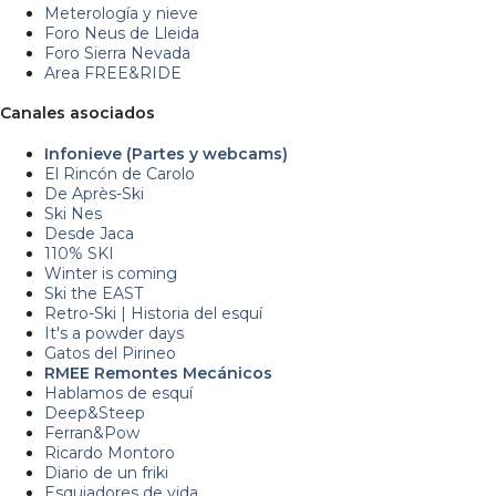
Meterología y nieve
Foro Neus de Lleida
Foro Sierra Nevada
Area FREE&RIDE
Canales asociados
Infonieve (Partes y webcams)
El Rincón de Carolo
De Après-Ski
Ski Nes
Desde Jaca
110% SKI
Winter is coming
Ski the EAST
Retro-Ski | Historia del esquí
It's a powder days
Gatos del Pirineo
RMEE Remontes Mecánicos
Hablamos de esquí
Deep&Steep
Ferran&Pow
Ricardo Montoro
Diario de un friki
Esquiadores de vida