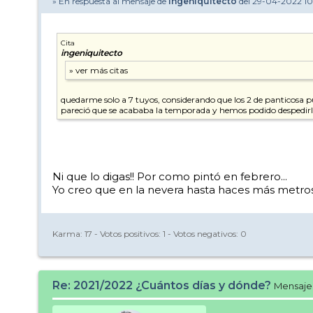
» En respuesta al mensaje de
ingeniquitecto
del 29-04-2022 1
Cita
ingeniquitecto
quedarme solo a 7 tuyos, considerando que los 2 de panticosa 
pareció que se acababa la temporada y hemos podido despedirla
Ni que lo digas!! Por como pintó en febrero...
Yo creo que en la nevera hasta haces más metro
Karma:
17
- Votos positivos:
1
- Votos negativos:
0
Re: 2021/2022 ¿Cuántos días y dónde?
Mensaje