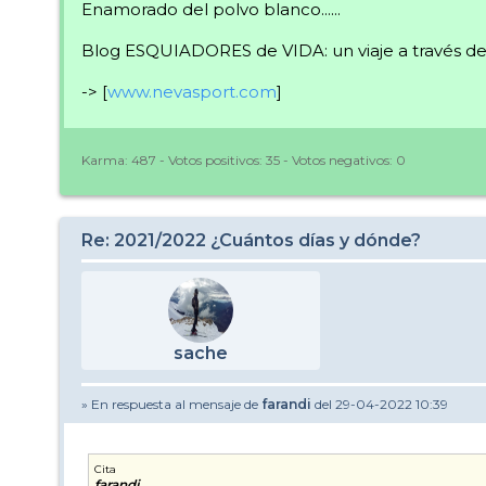
Enamorado del polvo blanco......
Blog ESQUIADORES de VIDA: un viaje a través de 
-> [
www.nevasport.com
]
Karma:
487
- Votos positivos:
35
- Votos negativos:
0
Re: 2021/2022 ¿Cuántos días y dónde?
sache
» En respuesta al mensaje de
farandi
del 29-04-2022 10:39
Cita
farandi