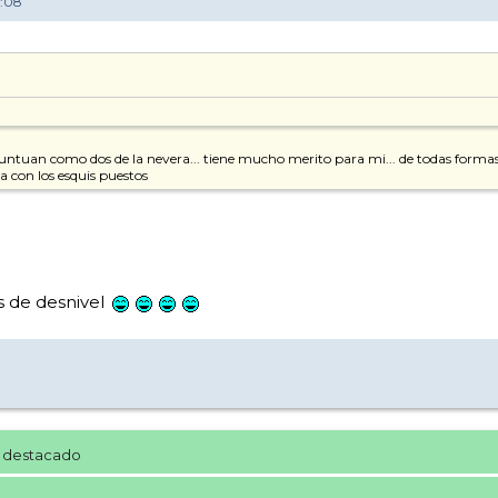
0:08
puntuan como dos de la nevera... tiene mucho merito para mi... de todas forma
 con los esquis puestos
s de desnivel
 destacado