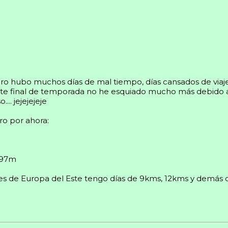
o hubo muchos días de mal tiempo, días cansados de viaje, d
arte final de temporada no he esquiado mucho más debido a t
.. jejejejeje
ro por ahora:
.797m
 de Europa del Este tengo días de 9kms, 12kms y demás debi