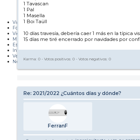
1 Tavascan
Metiendo Cantos
1 Pal
1 Masella
PUCAF - Blog
1 Boi Taüll
Viajes
Fotos
10 días travesía, debería caer 1 más en la típica v
Videos
Material
15 días me tiré encerrado por navidades por conf
Esquí Pro
Infonieve
Verano
Karma:
0
- Votos positivos:
0
- Votos negativos:
0
Nevalog
Re: 2021/2022 ¿Cuántos días y dónde?
FerranF