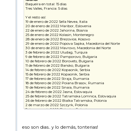
Baqueira en total: 15 días
Tres Valles, Francia: 5 días
Y el resto así:
19 de enero de 2022 Sella Nevea, Italia
20 de enero de 2022 Maribor, Eslovenia
22 de enero de 2022 Jahorina, Bosnia
25 de enero de 2022 Kolasin, Montenegro
28 de enero de 2022 Brezovice, Kosovo
29 de enero de 2022 Popova Sapka, Macedonia del Norte
30 de enero de 2022 Mavrovo, Macedonia del Norte
3 de febrero de 2022 Uludag, Turquia
9 de febrero de 2022 Pamporovo, Bulgaria
10 de febrero de 2022 Borovets, Bulgaria
11 de febrero de 2022 Bansko, Bulgaria
14 de febrero de 2022 Kopaonik, Serbia
15 de febrero de 2022 Kopaonik, Serbia
17 de febrero de 2022 Straja, Rumania
18 de febrero de 2022 Poiana Brasov, Rumania
19 de febrero de 2022 Sinaia, Rumania
24 de febrero de 2022 Jasna, Eslovaquia
25 de febrero de 2022 Tatramska Lomnica, Eslovaquia
26 de febrero de 2022 Bialka Tatramska, Polonia
2 de marzo de 2022 Szczyrk, Polonia
3 de marzo de 2022 Zieleniec, Polonia
5 de marzo de 2022 Zieleniec, Polonia
8 de marzo de 2022 Spindleruv Mlyn, Republica Checa
10 de marzo de 2022 Klinovec, Republica Checa
eso son dias.. y lo demás, tonterias!
11 de marzo de 2022 Klinovec, Republica Checa