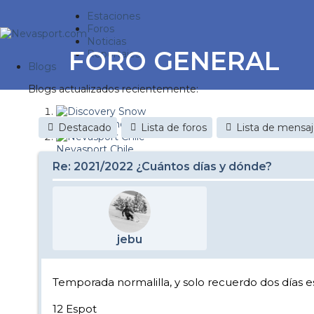
Estaciones
Foros
Noticias
FORO GENERAL
Reportajes
Blogs
Blogs actualizados recientemente:
Discovery Snow
Destacado
Lista de foros
Lista de mensa
Nevasport Chile
Re: 2021/2022 ¿Cuántos días y dónde?
Esquiaryviajar.com
nevasport blog
Brasil
jebu
It's a powder da
Diario de un friki
Temporada normalilla, y solo recuerdo dos días
Revista NIX
12 Espot