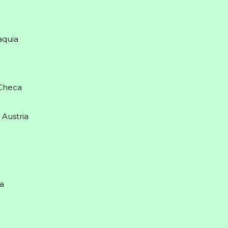
aquia
 Checa
 Austria
ia