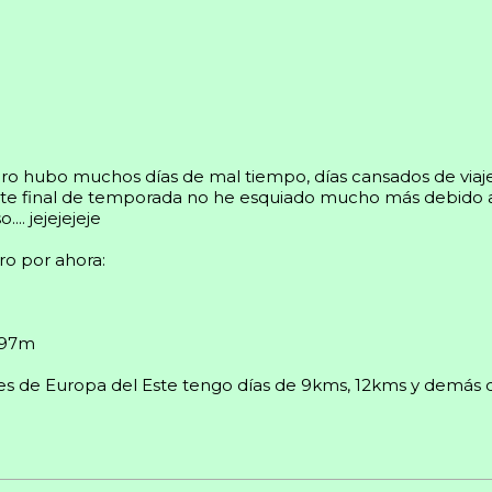
o hubo muchos días de mal tiempo, días cansados de viaje, d
arte final de temporada no he esquiado mucho más debido a t
.. jejejejeje
ro por ahora:
.797m
 de Europa del Este tengo días de 9kms, 12kms y demás debi