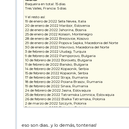
Baqueira en total: 15 días
Tres Valles, Francia: 5 días
Y el resto así:
19 de enero de 2022 Sella Nevea, Italia
20 de enero de 2022 Maribor, Eslovenia
22 de enero de 2022 Jahorina, Bosnia
25 de enero de 2022 Kolasin, Montenegro
28 de enero de 2022 Brezovice, Kosovo
29 de enero de 2022 Popova Sapka, Macedonia del Norte
30 de enero de 2022 Mavrovo, Macedonia del Norte
3 de febrero de 2022 Uludag, Turquia
9 de febrero de 2022 Pamporovo, Bulgaria
10 de febrero de 2022 Borovets, Bulgaria
11 de febrero de 2022 Bansko, Bulgaria
14 de febrero de 2022 Kopaonik, Serbia
15 de febrero de 2022 Kopaonik, Serbia
17 de febrero de 2022 Straja, Rumania
18 de febrero de 2022 Poiana Brasov, Rumania
19 de febrero de 2022 Sinaia, Rumania
24 de febrero de 2022 Jasna, Eslovaquia
25 de febrero de 2022 Tatramska Lomnica, Eslovaquia
26 de febrero de 2022 Bialka Tatramska, Polonia
2 de marzo de 2022 Szczyrk, Polonia
3 de marzo de 2022 Zieleniec, Polonia
5 de marzo de 2022 Zieleniec, Polonia
8 de marzo de 2022 Spindleruv Mlyn, Republica Checa
10 de marzo de 2022 Klinovec, Republica Checa
eso son dias.. y lo demás, tonterias!
11 de marzo de 2022 Klinovec, Republica Checa