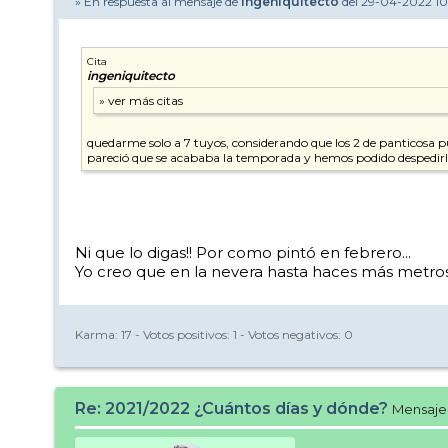
» En respuesta al mensaje de
ingeniquitecto
del 29-04-2022 1
Cita
ingeniquitecto
quedarme solo a 7 tuyos, considerando que los 2 de panticosa 
pareció que se acababa la temporada y hemos podido despedirla
Ni que lo digas!! Por como pintó en febrero...
Yo creo que en la nevera hasta haces más metro
Karma:
17
- Votos positivos:
1
- Votos negativos:
0
Re: 2021/2022 ¿Cuántos días y dónde?
Mensaje