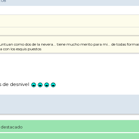
0:08
puntuan como dos de la nevera... tiene mucho merito para mi... de todas forma
 con los esquis puestos
s de desnivel
 destacado