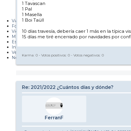
1 Tavascan
PUCAF - Blog
1 Pal
1 Masella
Esquiaryviajar.com
1 Boi Taüll
Viajes
Fotos
10 días travesía, debería caer 1 más en la típica v
Videos
Material
15 días me tiré encerrado por navidades por conf
Esquí Pro
Infonieve
Verano
Karma:
0
- Votos positivos:
0
- Votos negativos:
0
Nevalog
Re: 2021/2022 ¿Cuántos días y dónde?
FerranF