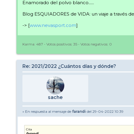
Enamorado del polvo blanco......
Blog ESQUIADORES de VIDA: un viaje a través de 
-> [
www.nevasport.com
]
Karma:
487
- Votos positivos:
35
- Votos negativos:
0
Re: 2021/2022 ¿Cuántos días y dónde?
sache
» En respuesta al mensaje de
farandi
del 29-04-2022 10:39
Cita
farandi