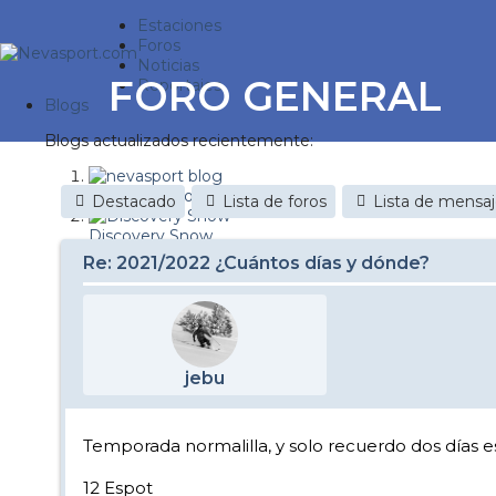
Estaciones
Foros
Noticias
FORO GENERAL
Reportajes
Blogs
Blogs actualizados recientemente:
nevasport blog
Destacado
Lista de foros
Lista de mensa
Discovery Snow
Re: 2021/2022 ¿Cuántos días y dónde?
Brasil
It's a powder da
Diario de un friki
jebu
Nevasport Chile
Revista NIX
Temporada normalilla, y solo recuerdo dos días
Metiendo Cantos
12 Espot