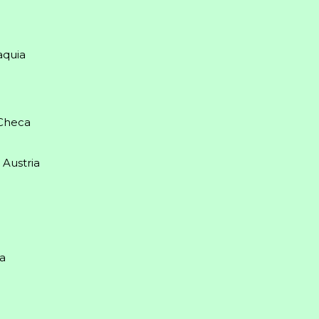
aquia
 Checa
 Austria
ia