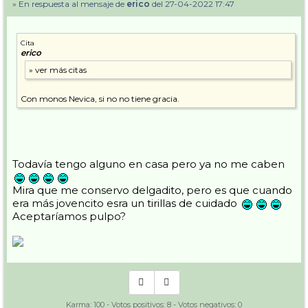
» En respuesta al mensaje de
erico
del 27-04-2022 17:47
Cita
erico
Con monos Nevica, si no no tiene gracia.
Todavía tengo alguno en casa pero ya no me caben
Mira que me conservo delgadito, pero es que cuando
era más jovencito esra un tirillas de cuidado
Aceptaríamos pulpo?
Karma:
100
- Votos positivos:
8
- Votos negativos:
0