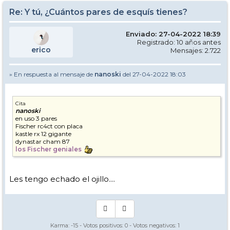
Re: Y tú, ¿Cuántos pares de esquís tienes?
Enviado: 27-04-2022 18:39
Registrado: 10 años antes
erico
Mensajes: 2.722
» En respuesta al mensaje de
nanoski
del 27-04-2022 18:03
Cita
nanoski
en uso 3 pares
Fischer rc4ct con placa
kastle rx 12 gigante
dynastar cham 87
los Fischer geniales
Les tengo echado el ojillo....
Karma:
-15
- Votos positivos:
0
- Votos negativos:
1