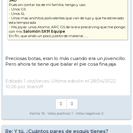
JAO
Pues sin contar los de mi familia, tengo y uso:
- Unos GS
- Unos SL
- Unos mas anchitos polivalentes que van de lujo y que he estrenado
esta temporada.
- Mis joyas: unos Atomic ARC GS de la era precarving que me pongo
con mis
Salomón SX91 Equipe
En fin, que ando un poco justito de material......
Preciosas botas, eran lo más cuando era un jovencillo.
Pero ahora te tiene que bailar el pie cosa fina jaja
Editado 1 vez/veces. Última edición el 28/04/2022
10:26 por Ibanoff.
Karma:
16
- Votos positivos:
1
- Votos negativos:
0
Re: Y tú, ¿Cuántos pares de esquís tienes?