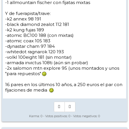
-1 allmountain fischer con fijatas mixtas
Y de fuerapista/trave:
-k2 annex 98 191
-black diamond zealot 112 181
-k2 kung fujas 189
-atomic BC100 188 (con mixtas)
-atomic coax 105 183
-dynastar cham 97 184
-whitedot ragnarok 120 193
-volkl 100eight 181 (sin montar)
-armada invictus 108ti (aún sin probar)
-2x salomon mtn explore 95 (unos montados y unos
"para repuestos"
16 pares en los últimos 10 años, a 250 euros el par con
fijaciones de media
Karma:
0
- Votos positivos:
0
- Votos negativos:
0