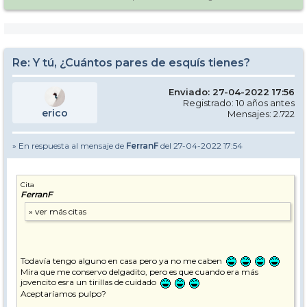
Re: Y tú, ¿Cuántos pares de esquís tienes?
Enviado: 27-04-2022 17:56
Registrado: 10 años antes
erico
Mensajes: 2.722
» En respuesta al mensaje de
FerranF
del 27-04-2022 17:54
Cita
FerranF
Todavía tengo alguno en casa pero ya no me caben
Mira que me conservo delgadito, pero es que cuando era más
jovencito esra un tirillas de cuidado
Aceptaríamos pulpo?