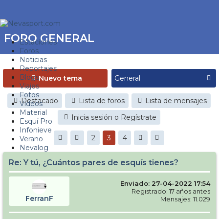
FORO GENERAL
Estaciones
Foros
Noticias
Reportajes
Blogs
Nuevo tema
Viajes
Fotos
Destacado
Lista de foros
Lista de mensajes
Videos
Material
Inicia sesión o Regístrate
Esquí Pro
Infonieve
2
3
4
Verano
Nevalog
Re: Y tú, ¿Cuántos pares de esquís tienes?
Enviado: 27-04-2022 17:54
Registrado: 17 años antes
FerranF
Mensajes: 11.029