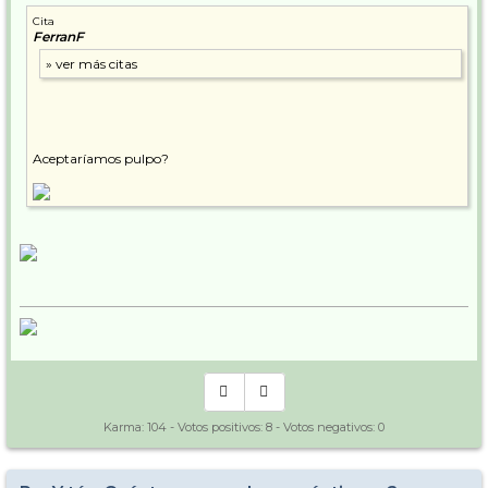
Cita
FerranF
Aceptaríamos pulpo?
Karma:
104
- Votos positivos:
8
- Votos negativos:
0