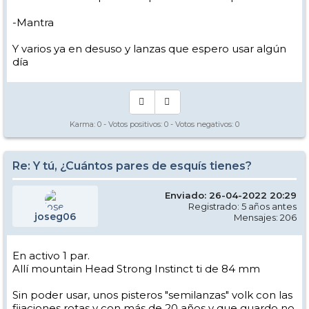
-Mantra
Y varios ya en desuso y lanzas que espero usar algún
día
Karma:
0
- Votos positivos:
0
- Votos negativos:
0
Re: Y tú, ¿Cuántos pares de esquís tienes?
Enviado: 26-04-2022 20:29
Registrado: 5 años antes
joseg06
Mensajes: 206
En activo 1 par.
Allí mountain Head Strong Instinct ti de 84 mm
Sin poder usar, unos pisteros "semilanzas" volk con las
fijaciones rotas y con más de 20 años y que guardo no