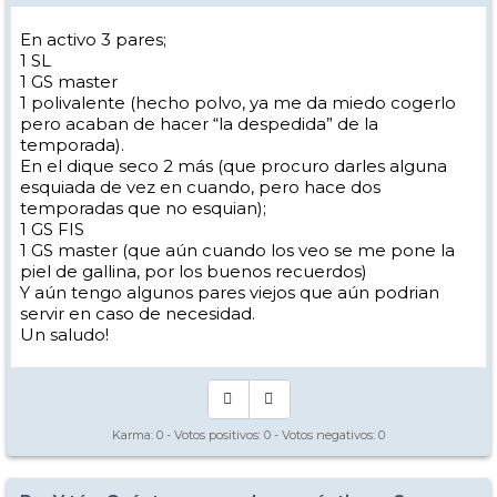
En activo 3 pares;
1 SL
1 GS master
1 polivalente (hecho polvo, ya me da miedo cogerlo
pero acaban de hacer “la despedida” de la
temporada).
En el dique seco 2 más (que procuro darles alguna
esquiada de vez en cuando, pero hace dos
temporadas que no esquian);
1 GS FIS
1 GS master (que aún cuando los veo se me pone la
piel de gallina, por los buenos recuerdos)
Y aún tengo algunos pares viejos que aún podrian
servir en caso de necesidad.
Un saludo!
Karma:
0
- Votos positivos:
0
- Votos negativos:
0