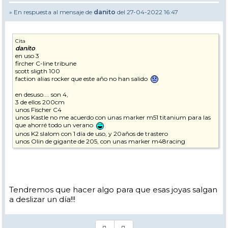
» En respuesta al mensaje de
danito
del 27-04-2022 16:47
Cita
danito
en uso 3
fircher C-line tribune
scott sligth 100
faction alias rocker que este año no han salido
en desuso.... son 4,
3 de ellos 200cm
unos Fischer C4
unos Kastle no me acuerdo con unas marker m51 titanium para las
que ahorré todo un verano
unos K2 slalom con 1 día de uso, y 20años de trastero
unos Olin de gigante de 205, con unas marker m48racing
Tendremos que hacer algo para que esas joyas salgan
a deslizar un día!!!