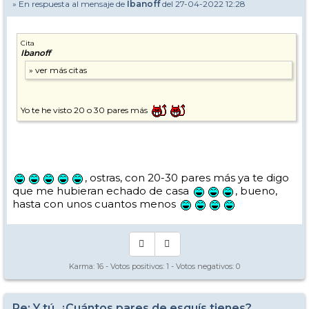
» En respuesta al mensaje de
Ibanoff
del 27-04-2022 12:28
Cita
Ibanoff
Yo te he visto 20 o 30 pares más
, ostras, con 20-30 pares más ya te digo
que me hubieran echado de casa
, bueno,
hasta con unos cuantos menos
Karma:
16
- Votos positivos:
1
- Votos negativos:
0
Re: Y tú, ¿Cuántos pares de esquís tienes?