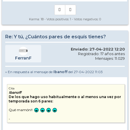
Karma:
18
- Votos positivos:
1
- Votos negativos:
0
Re: Y tú, ¿Cuántos pares de esquís tienes?
Enviado: 27-04-2022 12:20
Registrado: 17 años antes
FerranF
Mensajes: 11.029
» En respuesta al mensaje de
Ibanoff
del 27-04-2022 11:03
Cita
Ibanoff
De los que hago uso habitualmente o al menos una vez por
temporada son 6 pares:
Qué mamón!!
-