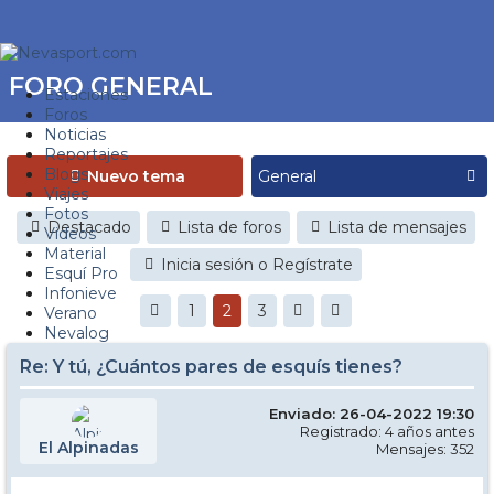
FORO GENERAL
Estaciones
Foros
Noticias
Reportajes
Blogs
Nuevo tema
Viajes
Fotos
Destacado
Lista de foros
Lista de mensajes
Videos
Material
Inicia sesión o Regístrate
Esquí Pro
Infonieve
1
2
3
Verano
Nevalog
Re: Y tú, ¿Cuántos pares de esquís tienes?
Enviado: 26-04-2022 19:30
Registrado: 4 años antes
El Alpinadas
Mensajes: 352