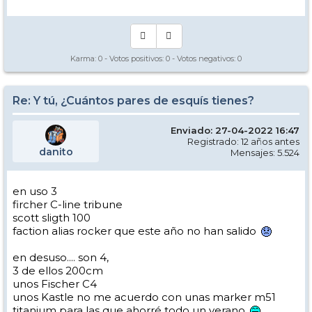
Karma:
0
- Votos positivos:
0
- Votos negativos:
0
Re: Y tú, ¿Cuántos pares de esquís tienes?
Enviado: 27-04-2022 16:47
Registrado: 12 años antes
danito
Mensajes: 5.524
en uso 3
fircher C-line tribune
scott sligth 100
faction alias rocker que este año no han salido
en desuso.... son 4,
3 de ellos 200cm
unos Fischer C4
unos Kastle no me acuerdo con unas marker m51
titanium para las que ahorré todo un verano