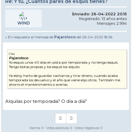
Re: Y tú, ¿Cuántos pares de esquís tienes?
Enviado: 26-04-2022 20:15
Registrado: 13 años antes
WIND
Mensajes: 2.994
» En respuesta al mensaje de
Pajaroloco
del 26-04-2022 18:56
Cita
Pajaroloco
Yo esquio unos 40 días en pista por temporada y no tengo esquís.
Tengo botas propias y los esquís los alquilo.
Ya estoy harto de guardar cacharros y tirar dinero, cuando acaba
temporada los devuelvo y el año que viene elijo otros. También me
ahorro el mantenimiento o averías.
Alquilas por temporada? O día a día?
Karma:
0
- Votos positivos:
0
- Votos negativos:
0