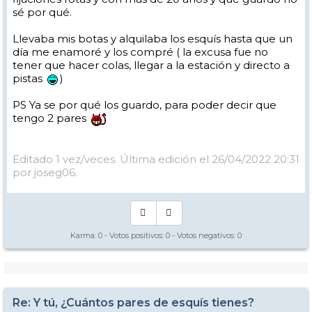
sé por qué.
Llevaba mis botas y alquilaba los esquís hasta que un
día me enamoré y los compré ( la excusa fue no
tener que hacer colas, llegar a la estación y directo a
pistas
)
PS Ya se por qué los guardo, para poder decir que
tengo 2 pares
Editado 1 vez/veces. Última edición el 26/04/2022 20:31
por joseg06.
Karma:
0
- Votos positivos:
0
- Votos negativos:
0
Re: Y tú, ¿Cuántos pares de esquís tienes?