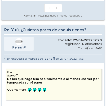
Karma:
18
- Votos positivos:
1
- Votos negativos:
0
Re: Y tú, ¿Cuántos pares de esquís tienes?
Enviado: 27-04-2022 12:20
Registrado: 17 años antes
FerranF
Mensajes: 11.029
» En respuesta al mensaje de
Ibanoff
del 27-04-2022 11:03
Cita
Ibanoff
De los que hago uso habitualmente o al menos una vez por
temporada son 6 pares:
Qué mamón!!
-