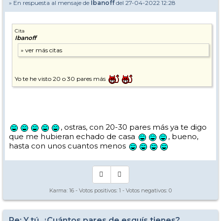
» En respuesta al mensaje de
Ibanoff
del 27-04-2022 12:28
Cita
Ibanoff
Yo te he visto 20 o 30 pares más
, ostras, con 20-30 pares más ya te digo
que me hubieran echado de casa
, bueno,
hasta con unos cuantos menos
Karma:
16
- Votos positivos:
1
- Votos negativos:
0
Re: Y tú, ¿Cuántos pares de esquís tienes?