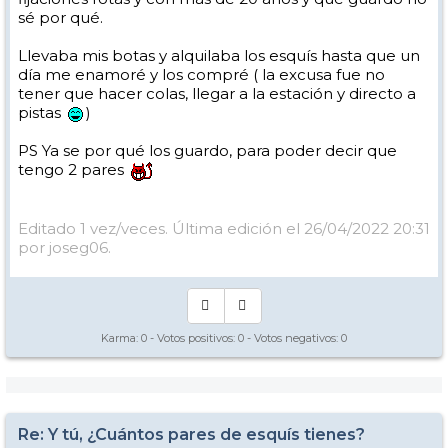
sé por qué.
Llevaba mis botas y alquilaba los esquís hasta que un
día me enamoré y los compré ( la excusa fue no
tener que hacer colas, llegar a la estación y directo a
pistas
)
PS Ya se por qué los guardo, para poder decir que
tengo 2 pares
Editado 1 vez/veces. Última edición el 26/04/2022 20:31
por joseg06.
Karma:
0
- Votos positivos:
0
- Votos negativos:
0
Re: Y tú, ¿Cuántos pares de esquís tienes?