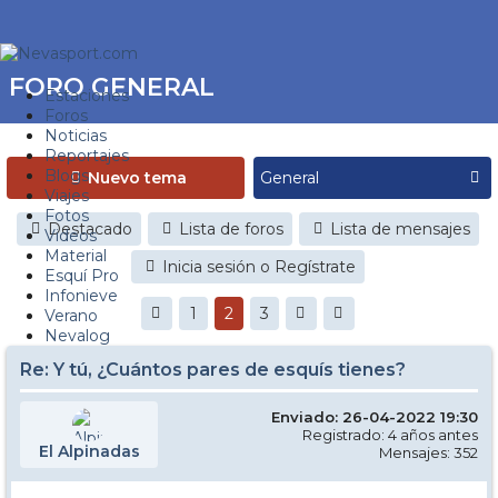
FORO GENERAL
Estaciones
Foros
Noticias
Reportajes
Blogs
Nuevo tema
Viajes
Fotos
Destacado
Lista de foros
Lista de mensajes
Videos
Material
Inicia sesión o Regístrate
Esquí Pro
Infonieve
1
2
3
Verano
Nevalog
Re: Y tú, ¿Cuántos pares de esquís tienes?
Enviado: 26-04-2022 19:30
Registrado: 4 años antes
El Alpinadas
Mensajes: 352