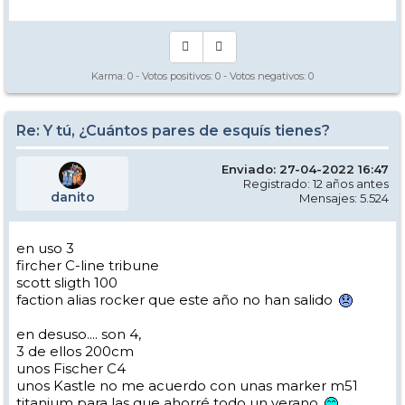
Karma:
0
- Votos positivos:
0
- Votos negativos:
0
Re: Y tú, ¿Cuántos pares de esquís tienes?
Enviado: 27-04-2022 16:47
Registrado: 12 años antes
danito
Mensajes: 5.524
en uso 3
fircher C-line tribune
scott sligth 100
faction alias rocker que este año no han salido
en desuso.... son 4,
3 de ellos 200cm
unos Fischer C4
unos Kastle no me acuerdo con unas marker m51
titanium para las que ahorré todo un verano