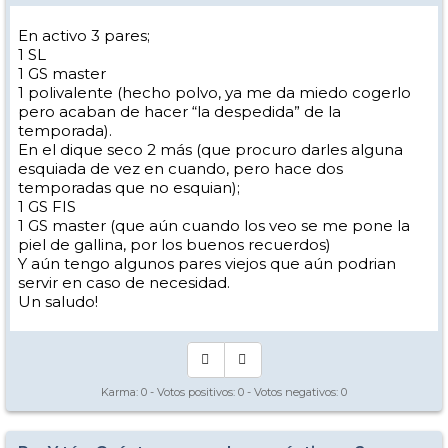
En activo 3 pares;
1 SL
1 GS master
1 polivalente (hecho polvo, ya me da miedo cogerlo
pero acaban de hacer “la despedida” de la
temporada).
En el dique seco 2 más (que procuro darles alguna
esquiada de vez en cuando, pero hace dos
temporadas que no esquian);
1 GS FIS
1 GS master (que aún cuando los veo se me pone la
piel de gallina, por los buenos recuerdos)
Y aún tengo algunos pares viejos que aún podrian
servir en caso de necesidad.
Un saludo!
Karma:
0
- Votos positivos:
0
- Votos negativos:
0