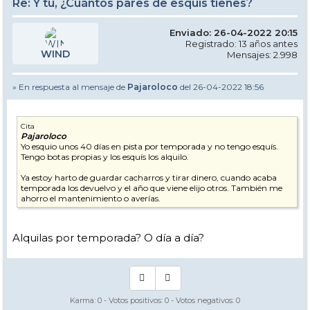
Re: Y tú, ¿Cuántos pares de esquís tienes?
Enviado: 26-04-2022 20:15
Registrado: 13 años antes
WIND
Mensajes: 2.998
» En respuesta al mensaje de
Pajaroloco
del 26-04-2022 18:56
Cita
Pajaroloco
Yo esquio unos 40 días en pista por temporada y no tengo esquís.
Tengo botas propias y los esquís los alquilo.
Ya estoy harto de guardar cacharros y tirar dinero, cuando acaba
temporada los devuelvo y el año que viene elijo otros. También me
ahorro el mantenimiento o averías.
Alquilas por temporada? O día a día?
Karma:
0
- Votos positivos:
0
- Votos negativos:
0