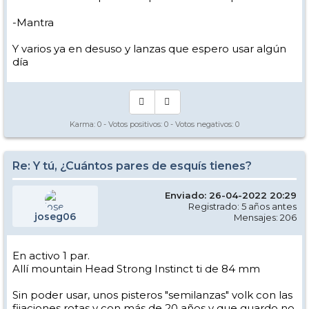
-Mantra
Y varios ya en desuso y lanzas que espero usar algún
día
Karma:
0
- Votos positivos:
0
- Votos negativos:
0
Re: Y tú, ¿Cuántos pares de esquís tienes?
Enviado: 26-04-2022 20:29
Registrado: 5 años antes
joseg06
Mensajes: 206
En activo 1 par.
Allí mountain Head Strong Instinct ti de 84 mm
Sin poder usar, unos pisteros "semilanzas" volk con las
fijaciones rotas y con más de 20 años y que guardo no