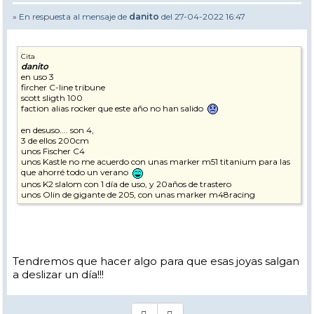
» En respuesta al mensaje de
danito
del 27-04-2022 16:47
Cita
danito
en uso 3
fircher C-line tribune
scott sligth 100
faction alias rocker que este año no han salido
en desuso.... son 4,
3 de ellos 200cm
unos Fischer C4
unos Kastle no me acuerdo con unas marker m51 titanium para las
que ahorré todo un verano
unos K2 slalom con 1 día de uso, y 20años de trastero
unos Olin de gigante de 205, con unas marker m48racing
Tendremos que hacer algo para que esas joyas salgan
a deslizar un día!!!