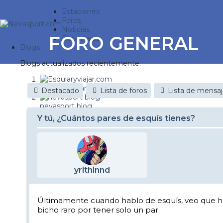
Estaciones
Foros
Noticias
FORO GENERAL
Reportajes
Blogs
Blogs actualizados recientemente:
Esquiaryviajar.com
Destacado
Lista de foros
Lista de mensa
nevasport blog
Y tú, ¿Cuántos pares de esquís tienes?
Discovery Snow
Brasil
It's a powder da
yrithinnd
Diario de un friki
Nevasport Chile
Últimamente cuando hablo de esquís, veo que ha
bicho raro por tener solo un par.
Revista NIX