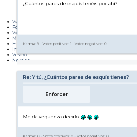
¿Cuántos pares de esquís tenéis por ahí?
Metiendo Cantos
PUCAF - Blog
Viajes
Fotos
Videos
Material
Esquí Pro
Karma:
9
- Votos positivos:
1
- Votos negativos:
0
Infonieve
Verano
Nevalog
Re: Y tú, ¿Cuántos pares de esquís tienes?
Enforcer
Me da vegüenza decirlo
Karma:
0
- Votos positivos:
0
- Votos negativos:
0