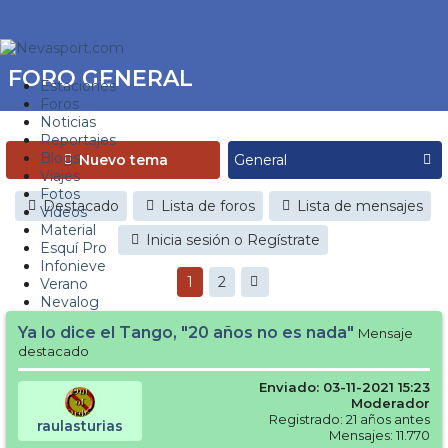
FORO GENERAL
Estaciones
Foros
Noticias
Reportajes
Blogs
Nuevo tema
Viajes
Fotos
Destacado
Lista de foros
Lista de mensajes
Videos
Material
Inicia sesión o Regístrate
Esquí Pro
Infonieve
1
2
Verano
Nevalog
Ya lo dice el Tango, "20 años no es nada"
Mensaje
destacado
Enviado: 03-11-2021 15:23
Moderador
Registrado: 21 años antes
raulasturias
Mensajes: 11.770