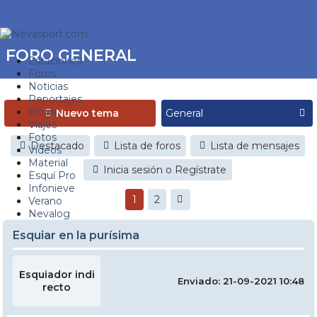
FORO GENERAL
Estaciones
Foros
Noticias
Reportajes
Blogs
Nuevo tema
Viajes
Fotos
Destacado
Lista de foros
Lista de mensajes
Videos
Material
Inicia sesión o Regístrate
Esquí Pro
Infonieve
1
2
Verano
Nevalog
Esquiar en la purísima
Esquiador indi
Enviado: 21-09-2021 10:48
recto