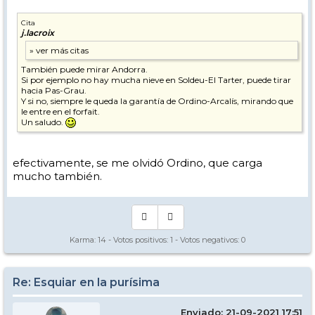
Cita
j.lacroix
También puede mirar Andorra.
Si por ejemplo no hay mucha nieve en Soldeu-El Tarter, puede tirar
hacia Pas-Grau.
Y si no, siempre le queda la garantía de Ordino-Arcalís, mirando que
le entre en el forfait.
Un saludo.
efectivamente, se me olvidó Ordino, que carga
mucho también.
Karma:
14
- Votos positivos:
1
- Votos negativos:
0
Re: Esquiar en la purísima
Enviado: 21-09-2021 17:51