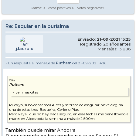
Karma:
0
- Votos positivos:
0
- Votos negativos:
0
Re: Esquiar en la purísima
Enviado: 21-09-2021 15:25
Registrado: 20 años antes
j.lacroix
Mensajes: 13.886
» En respuesta al mensaje de
Putham
del 21-09-2021 14:16
Cita
Putham
Pues yo, si no contamos Alpes y se trata de asegurar nieve elegiría
una de estas tres: Baqueira, Cerler o Piau.
Pero vaya , que no hay nada seguro, en esas fechas me tiene llovido a
mares en Alpes toda la semana a más de 2.500m
También puede mirar Andorra.
Si por ejemplo no hay mucha nieve en Soldeu-El