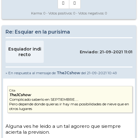
Karma:
0
- Votos positivos:
0
- Votos negativos:
0
Re: Esquiar en la purísima
Esquiador indi
Enviado: 21-09-2021 11:01
recto
» En respuesta al mensaje de
TheJCshow
del 21-09-2021 10:49
Cita
TheJCshow
Complicado saberlo en SEPTIEMBRE....
Pero depende donde quieras ir hay mas posibilidades de nieve que en
otros lugares
Alguna ves he leido a un tal agorero que siempre
acierta la prevision.