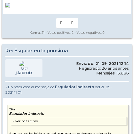
Karma:
21
- Votos positivos:
2
- Votos negativos:
0
Re: Esquiar en la purísima
Enviado: 21-09-2021 12:14
Registrado: 20 años antes
j.lacroix
Mensajes: 13.886
» En respuesta al mensaje de
Esquiador indirecto
del 21-09-
2021 11:01
Cita
Esquiador indirecto
Alguna ves he leido a un tal
agorero
que siempre acierta la