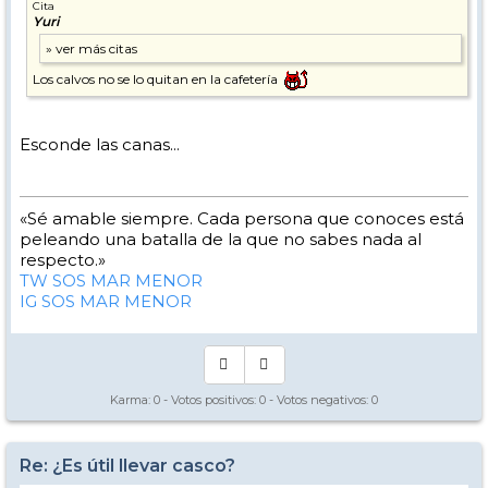
Cita
Yuri
Los calvos no se lo quitan en la cafetería
Esconde las canas...
«Sé amable siempre. Cada persona que conoces está
peleando una batalla de la que no sabes nada al
respecto.»
TW SOS MAR MENOR
IG SOS MAR MENOR
Karma:
0
- Votos positivos:
0
- Votos negativos:
0
Re: ¿Es útil llevar casco?