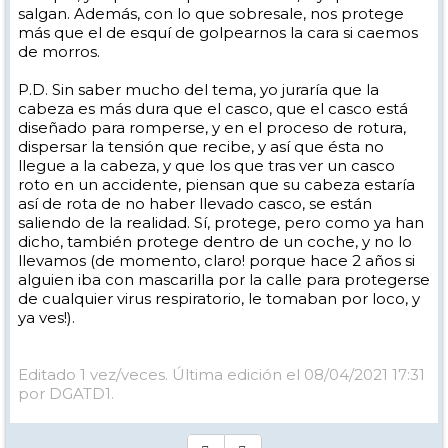
salgan. Además, con lo que sobresale, nos protege
más que el de esquí de golpearnos la cara si caemos
de morros.
P.D. Sin saber mucho del tema, yo juraría que la
cabeza es más dura que el casco, que el casco está
diseñado para romperse, y en el proceso de rotura,
dispersar la tensión que recibe, y así que ésta no
llegue a la cabeza, y que los que tras ver un casco
roto en un accidente, piensan que su cabeza estaría
así de rota de no haber llevado casco, se están
saliendo de la realidad. Sí, protege, pero como ya han
dicho, también protege dentro de un coche, y no lo
llevamos (de momento, claro! porque hace 2 años si
alguien iba con mascarilla por la calle para protegerse
de cualquier virus respiratorio, le tomaban por loco, y
ya ves!).
Editado 1 vez/veces. Última edición el 08/04/2021 17:31
por DGATD1.