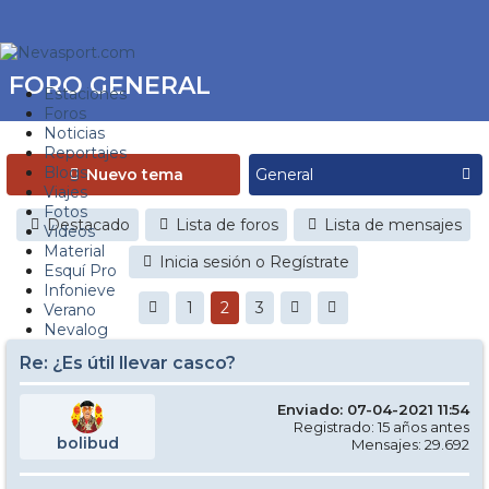
FORO GENERAL
Estaciones
Foros
Noticias
Reportajes
Blogs
Nuevo tema
Viajes
Fotos
Destacado
Lista de foros
Lista de mensajes
Videos
Material
Inicia sesión o Regístrate
Esquí Pro
Infonieve
1
2
3
Verano
Nevalog
Re: ¿Es útil llevar casco?
Enviado: 07-04-2021 11:54
Registrado: 15 años antes
bolibud
Mensajes: 29.692