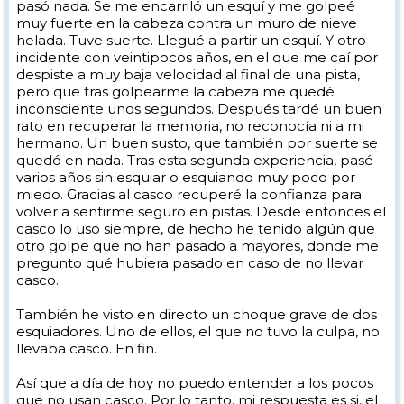
pasó nada. Se me encarriló un esquí y me golpeé
muy fuerte en la cabeza contra un muro de nieve
helada. Tuve suerte. Llegué a partir un esquí. Y otro
incidente con veintipocos años, en el que me caí por
despiste a muy baja velocidad al final de una pista,
pero que tras golpearme la cabeza me quedé
inconsciente unos segundos. Después tardé un buen
rato en recuperar la memoria, no reconocía ni a mi
hermano. Un buen susto, que también por suerte se
quedó en nada. Tras esta segunda experiencia, pasé
varios años sin esquiar o esquiando muy poco por
miedo. Gracias al casco recuperé la confianza para
volver a sentirme seguro en pistas. Desde entonces el
casco lo uso siempre, de hecho he tenido algún que
otro golpe que no han pasado a mayores, donde me
pregunto qué hubiera pasado en caso de no llevar
casco.
También he visto en directo un choque grave de dos
esquiadores. Uno de ellos, el que no tuvo la culpa, no
llevaba casco. En fin.
Así que a día de hoy no puedo entender a los pocos
que no usan casco. Por lo tanto, mi respuesta es si, el