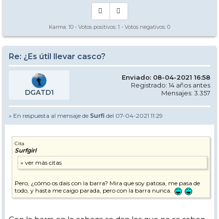
Karma:
10
- Votos positivos:
1
- Votos negativos:
0
Re: ¿Es útil llevar casco?
Enviado: 08-04-2021 16:58
Registrado: 14 años antes
DGATD1
Mensajes: 3.357
» En respuesta al mensaje de
Surfi
del 07-04-2021 11:29
Cita
Surfgirl
Pero, ¿cómo os dais con la barra? Mira que soy patosa, me pasa de
todo, y hasta me caigo parada, pero con la barra nunca.