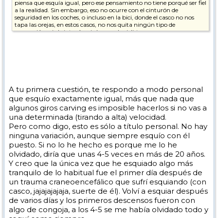
piensa que esquía igual, pero ese pensamiento no tiene porqué ser fiel
a la realidad. Sin embargo, eso no ocurre con el cinturón de
seguridad en los coches, o incluso en la bici, donde el casco no nos
tapa las orejas, en estos casos, no nos quita ningún tipo de
percepción, ni el cinturón ni el casco de ciclista.
¿Qué tal usar casco de ciclista para esquiar? Pesa mucho menos, no
da calor en días de buen clima, no elimina percepción ni sonido,
protege igual (o más, porque un accidente en bici es bastante peor
que un accidente de esquí, por lo general). Supongo que es pensando
en los días malos, y quizá que se te podría ir con el viento, pero
seguro que los hay con menos "solapa", y específicos para ir a 50
A tu primera cuestión, te respondo a modo personal
km/h y que no se salgan. Además, con lo que sobresale, nos protege
que esquío exactamente igual, más que nada que
más que el de esquí de golpearnos la cara si caemos de morros.
algunos giros carving es imposible hacerlos si no vas a
una determinada (tirando a alta) velocidad.
Pero como digo, esto es sólo a título personal. No hay
ninguna variación, aunque siempre esquío con él
puesto. Si no lo he hecho es porque me lo he
olvidado, diría que unas 4-5 veces en más de 20 años.
Y creo que la única vez que he esquiado algo más
tranquilo de lo habitual fue el primer día después de
un trauma craneoencefálico que sufrí esquiando (con
casco, jajajajajaja, suerte de él). Volví a esquiar después
de varios días y los primeros descensos fueron con
algo de congoja, a los 4-5 se me había olvidado todo y