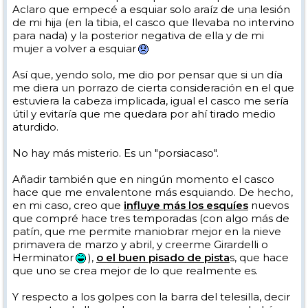
Aclaro que empecé a esquiar solo araíz de una lesión
de mi hija (en la tibia, el casco que llevaba no intervino
para nada) y la posterior negativa de ella y de mi
mujer a volver a esquiar
Así que, yendo solo, me dio por pensar que si un día
me diera un porrazo de cierta consideración en el que
estuviera la cabeza implicada, igual el casco me sería
útil y evitaría que me quedara por ahí tirado medio
aturdido.
No hay más misterio. Es un "porsiacaso".
Añadir también que en ningún momento el casco
hace que me envalentone más esquiando. De hecho,
en mi caso, creo que
influye más los esquíes
nuevos
que compré hace tres temporadas (con algo más de
patín, que me permite maniobrar mejor en la nieve
primavera de marzo y abril, y creerme Girardelli o
Herminator
),
o el buen pisado de pista
s, que hace
que uno se crea mejor de lo que realmente es.
Y respecto a los golpes con la barra del telesilla, decir