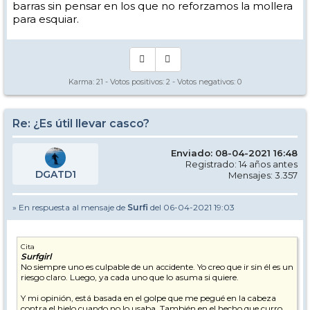
barras sin pensar en los que no reforzamos la mollera
para esquiar.
Karma:
21
- Votos positivos:
2
- Votos negativos:
0
Re: ¿Es útil llevar casco?
Enviado: 08-04-2021 16:48
Registrado: 14 años antes
DGATD1
Mensajes: 3.357
» En respuesta al mensaje de
Surfi
del 06-04-2021 19:03
Cita
Surfgirl
No siempre uno es culpable de un accidente. Yo creo que ir sin él es un
riesgo claro. Luego, ya cada uno que lo asuma si quiere.
Y mi opinión, está basada en el golpe que me pegué en la cabeza
contra el hielo cuando no lo usaba. También en el hecho que curro