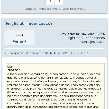
Karma:
26
- Votos positivos:
2
- Votos negativos:
0
Re: ¿Es útil llevar casco?
Enviado: 08-04-2021 17:34
Registrado: 17 años antes
FerranF
Mensajes: 11.029
» En respuesta al mensaje de
DGATD1
del 08-04-2021 17:27
Cita
DGATD1
A los que decís que esquiáis igual con casco que sin él, solo sugeriros
que, para el año 2024 o por ahí, si tenéis suerte y podéis volver a
esquiar en una montaña, probéis a grabar con algún dispositivo de
registro de rutas (tracker) una jornada de esquí con casco y otra sin
él, es decir, probar a medirlo, quizá el número de picos máximos sea
diferente, porque creo que estáis hablando de sensaciones, pero... si
no hay dispositivo medidor objetivo... no sé si podemos decir que
"vamos igual" de forma objetiva, porque precisamente se ha
comentado eso: que uno va más rápido sin darse cuenta por la
disminución de la percepción que provoca el casco, por lo que uno