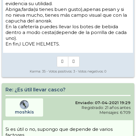
evidencia su utilidad.
Abriga,farda(si tienes buen gusto),apenas pesan y si
no nieva mucho, tienes más campo visual que con la
capucha del anorak.
En la cafetería puedes llevar los botes de bebida
dentro a modo cesta(depende de la porrilla de cada
uno).
En fin,I LOVE HELMETS.
Karma:
35
- Votos positivos:
3
- Votos negativos:
0
Re: ¿Es útil llevar casco?
Enviado: 07-04-2021 19:29
Registrado: 21 años antes
moshkis
Mensajes: 6.709
Si es útil o no, supongo que depende de varios
factores.