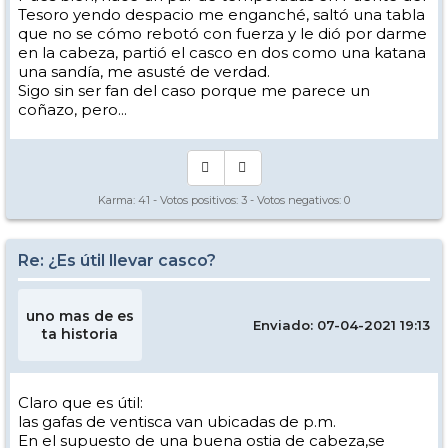
Tesoro yendo despacio me enganché, saltó una tabla
que no se cómo rebotó con fuerza y le dió por darme
en la cabeza, partió el casco en dos como una katana
una sandía, me asusté de verdad.
Sigo sin ser fan del caso porque me parece un
coñazo, pero...
Karma:
41
- Votos positivos:
3
- Votos negativos:
0
Re: ¿Es útil llevar casco?
uno mas de es
Enviado: 07-04-2021 19:13
ta historia
Claro que es útil:
las gafas de ventisca van ubicadas de p.m.
En el supuesto de una buena ostia de cabeza,se