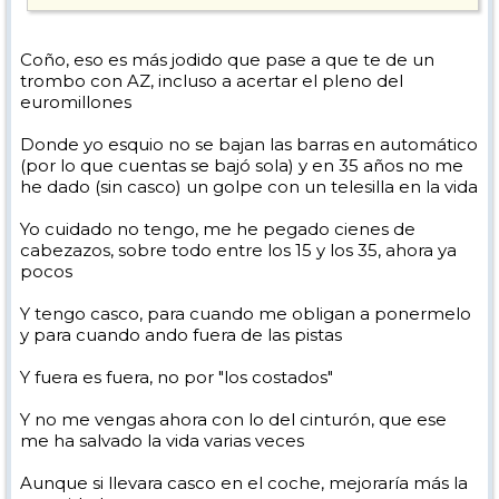
A todos los que opináis que no es útil el casco porque vostros vais más
despacio o tenéis más cuidado o no soy tan bobos para que os golpee
la barra del telesilla, os olvidáis que no esquias solos y que hay más
Coño, eso es más jodido que pase a que te de un
gente en las pistas. Por mucho cuidado que tengas no dependes de ti
trombo con AZ, incluso a acertar el pleno del
mismo.
euromillones
Donde yo esquio no se bajan las barras en automático
(por lo que cuentas se bajó sola) y en 35 años no me
he dado (sin casco) un golpe con un telesilla en la vida
Yo cuidado no tengo, me he pegado cienes de
cabezazos, sobre todo entre los 15 y los 35, ahora ya
pocos
Y tengo casco, para cuando me obligan a ponermelo
y para cuando ando fuera de las pistas
Y fuera es fuera, no por "los costados"
Y no me vengas ahora con lo del cinturón, que ese
me ha salvado la vida varias veces
Aunque si llevara casco en el coche, mejoraría más la