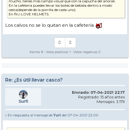
mucho, tienes más campo visual que con la capucha del anorak.
En la cafetería puedes llevar los botes de bebida dentro a modo
cesta(depende de la porrilla de cada uno).
En fin,I LOVE HELMETS.
Los calvos no se lo quitan en la cafetería
Karma:
8
- Votos positivos:
1
- Votos negativos:
0
Re: ¿Es útil llevar casco?
Enviado: 07-04-2021 22:17
Registrado: 15 años antes
Surfi
Mensajes: 3.179
» En respuesta al mensaje de
Yuri
del 07-04-2021 22:00