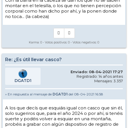
Con la barra en la cabeza se dan los que no se saben
montar en el telesilla, o los que no tienen percepción
corporal como han dicho por ahí, y la ponen donde
no toca... (la cabeza)
Karma:
0
- Votos positivos:
0
- Votos negativos:
0
Re: ¿Es útil llevar casco?
Enviado: 08-04-2021 17:27
Registrado: 14 años antes
DGATD1
Mensajes: 3.357
» En respuesta al mensaje de
DGATD1
del 08-04-2021 16:58
A los que decís que esquiáis igual con casco que sin él,
solo sugeriros que, para el año 2024 o por ahí, si tenéis
suerte y podéis volver a esquiar en una montaña,
probéis a grabar con algún dispositivo de registro de