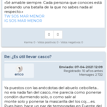
«Sé amable siempre. Cada persona que conoces está
peleando una batalla de la que no sabes nada al
respecto.»
TW SOS MAR MENOR
IG SOS MAR MENOR
Karma:
0
- Votos positivos:
0
- Votos negativos:
0
Re: ¿Es útil llevar casco?
Enviado: 07-04-2021 12:09
Registrado: 10 años antes
erico
Mensajes: 2.722
Ya puestos con las anécdotas del abuelo cebolleta...
no era nada fan del casco, me parecía como ponerse
condón durmiendo solo, o como salir al
monte solo y ponerse la mascarilla del los coj......es.
Pues bien, hace un par de temporadas en Fuente del