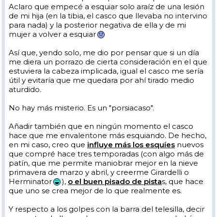
Aclaro que empecé a esquiar solo araíz de una lesión
de mi hija (en la tibia, el casco que llevaba no intervino
para nada) y la posterior negativa de ella y de mi
mujer a volver a esquiar
Así que, yendo solo, me dio por pensar que si un día
me diera un porrazo de cierta consideración en el que
estuviera la cabeza implicada, igual el casco me sería
útil y evitaría que me quedara por ahí tirado medio
aturdido.
No hay más misterio. Es un "porsiacaso".
Añadir también que en ningún momento el casco
hace que me envalentone más esquiando. De hecho,
en mi caso, creo que
influye más los esquíes
nuevos
que compré hace tres temporadas (con algo más de
patín, que me permite maniobrar mejor en la nieve
primavera de marzo y abril, y creerme Girardelli o
Herminator
),
o el buen pisado de pista
s, que hace
que uno se crea mejor de lo que realmente es.
Y respecto a los golpes con la barra del telesilla, decir