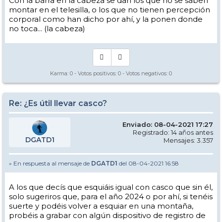
Con la barra en la cabeza se dan los que no se saben
montar en el telesilla, o los que no tienen percepción
corporal como han dicho por ahí, y la ponen donde
no toca... (la cabeza)
Karma:
0
- Votos positivos:
0
- Votos negativos:
0
Re: ¿Es útil llevar casco?
Enviado: 08-04-2021 17:27
Registrado: 14 años antes
DGATD1
Mensajes: 3.357
» En respuesta al mensaje de
DGATD1
del 08-04-2021 16:58
A los que decís que esquiáis igual con casco que sin él,
solo sugeriros que, para el año 2024 o por ahí, si tenéis
suerte y podéis volver a esquiar en una montaña,
probéis a grabar con algún dispositivo de registro de