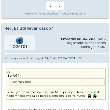
Karma:
10
- Votos positivos:
1
- Votos negativos:
0
Re: ¿Es útil llevar casco?
Enviado: 08-04-2021 16:58
Registrado: 14 años antes
DGATD1
Mensajes: 3.357
» En respuesta al mensaje de
Surfi
del 07-04-2021 11:29
Cita
Surfgirl
Pero, ¿cómo os dais con la barra? Mira que soy patosa, me pasa de
todo, y hasta me caigo parada, pero con la barra nunca.