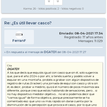
Karma:
26
- Votos positivos:
2
- Votos negativos:
0
Re: ¿Es útil llevar casco?
Enviado: 08-04-2021 17:34
Registrado: 17 años antes
FerranF
Mensajes: 11.029
» En respuesta al mensaje de
DGATD1
del 08-04-2021 17:27
Cita
DGATD1
A los que decís que esquiáis igual con casco que sin él, solo sugeriros
que, para el año 2024 o por ahí, si tenéis suerte y podéis volver a
esquiar en una montaña, probéis a grabar con algún dispositivo de
registro de rutas (tracker) una jornada de esquí con casco y otra sin
él, es decir, probar a medirlo, quizá el número de picos máximos sea
diferente, porque creo que estáis hablando de sensaciones, pero... si
no hay dispositivo medidor objetivo... no sé si podemos decir que
"vamos igual" de forma objetiva, porque precisamente se ha
comentado eso: que uno va más rápido sin darse cuenta por la
disminución de la percepción que provoca el casco, por lo que uno