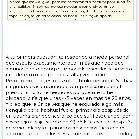
piensa que esquía igual, pero ese pensamiento no tiene porqué ser fiel
a la realidad. Sin embargo, eso no ocurre con el cinturón de
seguridad en los coches, o incluso en la bici, donde el casco no nos
tapa las orejas, en estos casos, no nos quita ningún tipo de
percepción, ni el cinturón ni el casco de ciclista.
¿Qué tal usar casco de ciclista para esquiar? Pesa mucho menos, no
da calor en días de buen clima, no elimina percepción ni sonido,
protege igual (o más, porque un accidente en bici es bastante peor
que un accidente de esquí, por lo general). Supongo que es pensando
en los días malos, y quizá que se te podría ir con el viento, pero
seguro que los hay con menos "solapa", y específicos para ir a 50
A tu primera cuestión, te respondo a modo personal
km/h y que no se salgan. Además, con lo que sobresale, nos protege
que esquío exactamente igual, más que nada que
más que el de esquí de golpearnos la cara si caemos de morros.
algunos giros carving es imposible hacerlos si no vas a
una determinada (tirando a alta) velocidad.
Pero como digo, esto es sólo a título personal. No hay
ninguna variación, aunque siempre esquío con él
puesto. Si no lo he hecho es porque me lo he
olvidado, diría que unas 4-5 veces en más de 20 años.
Y creo que la única vez que he esquiado algo más
tranquilo de lo habitual fue el primer día después de
un trauma craneoencefálico que sufrí esquiando (con
casco, jajajajajaja, suerte de él). Volví a esquiar después
de varios días y los primeros descensos fueron con
algo de congoja, a los 4-5 se me había olvidado todo y