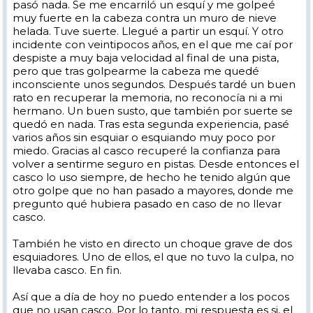
pasó nada. Se me encarriló un esquí y me golpeé
muy fuerte en la cabeza contra un muro de nieve
helada. Tuve suerte. Llegué a partir un esquí. Y otro
incidente con veintipocos años, en el que me caí por
despiste a muy baja velocidad al final de una pista,
pero que tras golpearme la cabeza me quedé
inconsciente unos segundos. Después tardé un buen
rato en recuperar la memoria, no reconocía ni a mi
hermano. Un buen susto, que también por suerte se
quedó en nada. Tras esta segunda experiencia, pasé
varios años sin esquiar o esquiando muy poco por
miedo. Gracias al casco recuperé la confianza para
volver a sentirme seguro en pistas. Desde entonces el
casco lo uso siempre, de hecho he tenido algún que
otro golpe que no han pasado a mayores, donde me
pregunto qué hubiera pasado en caso de no llevar
casco.
También he visto en directo un choque grave de dos
esquiadores. Uno de ellos, el que no tuvo la culpa, no
llevaba casco. En fin.
Así que a día de hoy no puedo entender a los pocos
que no usan casco. Por lo tanto, mi respuesta es si, el