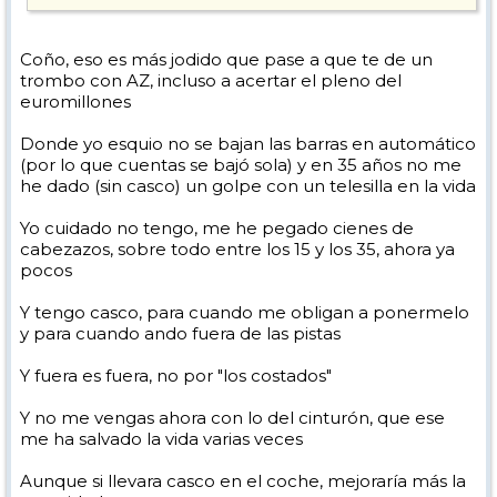
A todos los que opináis que no es útil el casco porque vostros vais más
despacio o tenéis más cuidado o no soy tan bobos para que os golpee
la barra del telesilla, os olvidáis que no esquias solos y que hay más
Coño, eso es más jodido que pase a que te de un
gente en las pistas. Por mucho cuidado que tengas no dependes de ti
trombo con AZ, incluso a acertar el pleno del
mismo.
euromillones
Donde yo esquio no se bajan las barras en automático
(por lo que cuentas se bajó sola) y en 35 años no me
he dado (sin casco) un golpe con un telesilla en la vida
Yo cuidado no tengo, me he pegado cienes de
cabezazos, sobre todo entre los 15 y los 35, ahora ya
pocos
Y tengo casco, para cuando me obligan a ponermelo
y para cuando ando fuera de las pistas
Y fuera es fuera, no por "los costados"
Y no me vengas ahora con lo del cinturón, que ese
me ha salvado la vida varias veces
Aunque si llevara casco en el coche, mejoraría más la