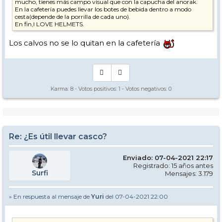
mucho, tienes más campo visual que con la capucha del anorak.
En la cafetería puedes llevar los botes de bebida dentro a modo
cesta(depende de la porrilla de cada uno).
En fin,I LOVE HELMETS.
Los calvos no se lo quitan en la cafetería
Karma:
8
- Votos positivos:
1
- Votos negativos:
0
Re: ¿Es útil llevar casco?
Enviado: 07-04-2021 22:17
Registrado: 15 años antes
Surfi
Mensajes: 3.179
» En respuesta al mensaje de
Yuri
del 07-04-2021 22:00