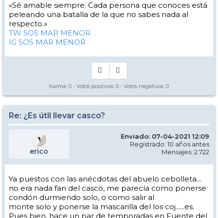
«Sé amable siempre. Cada persona que conoces está
peleando una batalla de la que no sabes nada al
respecto.»
TW SOS MAR MENOR
IG SOS MAR MENOR
Karma:
0
- Votos positivos:
0
- Votos negativos:
0
Re: ¿Es útil llevar casco?
Enviado: 07-04-2021 12:09
Registrado: 10 años antes
erico
Mensajes: 2.722
Ya puestos con las anécdotas del abuelo cebolleta...
no era nada fan del casco, me parecía como ponerse
condón durmiendo solo, o como salir al
monte solo y ponerse la mascarilla del los coj......es.
Pues bien, hace un par de temporadas en Fuente del