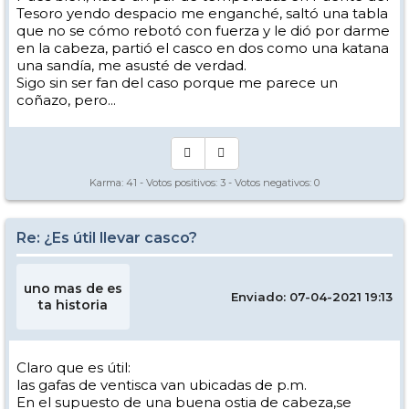
Tesoro yendo despacio me enganché, saltó una tabla
que no se cómo rebotó con fuerza y le dió por darme
en la cabeza, partió el casco en dos como una katana
una sandía, me asusté de verdad.
Sigo sin ser fan del caso porque me parece un
coñazo, pero...
Karma:
41
- Votos positivos:
3
- Votos negativos:
0
Re: ¿Es útil llevar casco?
uno mas de es
Enviado: 07-04-2021 19:13
ta historia
Claro que es útil:
las gafas de ventisca van ubicadas de p.m.
En el supuesto de una buena ostia de cabeza,se