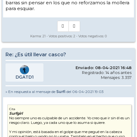
barras sin pensar en los que no reforzamos la mollera
para esquiar.
Karma:
21
- Votos positivos:
2
- Votos negativos:
0
Re: ¿Es útil llevar casco?
Enviado: 08-04-2021 16:48
Registrado: 14 años antes
DGATD1
Mensajes: 3.357
» En respuesta al mensaje de
Surfi
del 06-04-2021 19:03
Cita
Surfgirl
No siempre uno es culpable de un accidente. Yo creo que ir sin él es un
riesgo claro. Luego, ya cada uno que lo asuma si quiere.
Y mi opinión, está basada en el golpe que me pegué en la cabeza
contra el hielo cuando no lo usaba. También en el hecho que curro