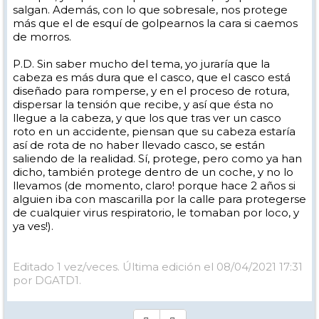
salgan. Además, con lo que sobresale, nos protege
más que el de esquí de golpearnos la cara si caemos
de morros.
P.D. Sin saber mucho del tema, yo juraría que la
cabeza es más dura que el casco, que el casco está
diseñado para romperse, y en el proceso de rotura,
dispersar la tensión que recibe, y así que ésta no
llegue a la cabeza, y que los que tras ver un casco
roto en un accidente, piensan que su cabeza estaría
así de rota de no haber llevado casco, se están
saliendo de la realidad. Sí, protege, pero como ya han
dicho, también protege dentro de un coche, y no lo
llevamos (de momento, claro! porque hace 2 años si
alguien iba con mascarilla por la calle para protegerse
de cualquier virus respiratorio, le tomaban por loco, y
ya ves!).
Editado 1 vez/veces. Última edición el 08/04/2021 17:31
por DGATD1.