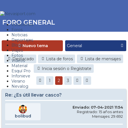
FORO GENERAL
Estaciones
Foros
Noticias
Reportajes
Blogs
Nuevo tema
Viajes
Fotos
Destacado
Lista de foros
Lista de mensajes
Videos
Material
Inicia sesión o Regístrate
Esquí Pro
Infonieve
1
2
3
Verano
Nevalog
Re: ¿Es útil llevar casco?
Enviado: 07-04-2021 11:54
Registrado: 15 años antes
bolibud
Mensajes: 29.692