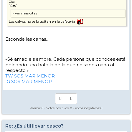
Cita
Yuri
Los calvos no se lo quitan en la cafetería
Esconde las canas...
«Sé amable siempre. Cada persona que conoces está
peleando una batalla de la que no sabes nada al
respecto.»
TW SOS MAR MENOR
IG SOS MAR MENOR
Karma:
0
- Votos positivos:
0
- Votos negativos:
0
Re: ¿Es útil llevar casco?