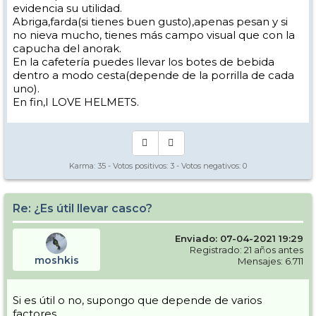
evidencia su utilidad.
Abriga,farda(si tienes buen gusto),apenas pesan y si
no nieva mucho, tienes más campo visual que con la
capucha del anorak.
En la cafetería puedes llevar los botes de bebida
dentro a modo cesta(depende de la porrilla de cada
uno).
En fin,I LOVE HELMETS.
Karma:
35
- Votos positivos:
3
- Votos negativos:
0
Re: ¿Es útil llevar casco?
Enviado: 07-04-2021 19:29
Registrado: 21 años antes
moshkis
Mensajes: 6.711
Si es útil o no, supongo que depende de varios
factores.