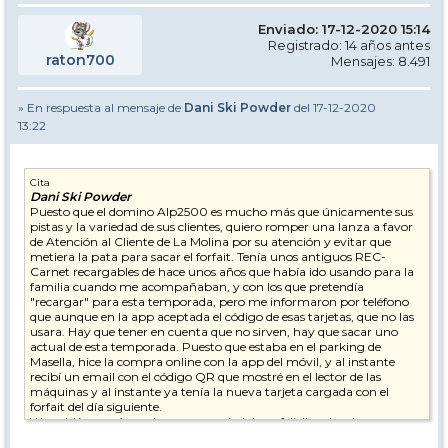
Enviado: 17-12-2020 15:14
Registrado: 14 años antes
raton700
Mensajes: 8.491
» En respuesta al mensaje de
Dani Ski Powder
del 17-12-2020
13:22
Cita
Dani Ski Powder
Puesto que el domino Alp2500 es mucho más que únicamente sus
pistas y la variedad de sus clientes, quiero romper una lanza a favor
de Atención al Cliente de La Molina por su atención y evitar que
metiera la pata para sacar el forfait. Tenía unos antiguos REC-
Carnet recargables de hace unos años que había ido usando para la
familia cuando me acompañaban, y con los que pretendía
"recargar" para esta temporada, pero me informaron por teléfono
que aunque en la app aceptada el código de esas tarjetas, que no las
usara. Hay que tener en cuenta que no sirven, hay que sacar uno
actual de esta temporada. Puesto que estaba en el parking de
Masella, hice la compra online con la app del móvil, y al instante
recibí un email con el código QR que mostré en el lector de las
máquinas y al instante ya tenía la nueva tarjeta cargada con el
forfait del día siguiente.
Y también quería contaros una anécdota, y felicitar de esta manera,
la buena predisposición que yo percibí en el Skibar cuando regresaba