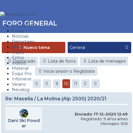
FORO GENERAL
Estaciones
Foros
Noticias
Reportajes
Blogs
Nuevo tema
Viajes
Fotos
Destacado
Lista de foros
Lista de mensajes
Videos
Material
Inicia sesión o Regístrate
Esquí Pro
Infonieve
9
10
11
Verano
Nevalog
Re: Masella / La Molina (Alp 2500) 2020/21
Enviado: 17-12-2020 12:49
Registrado: 9 años antes
Dani Ski Powd
Mensajes: 506
er