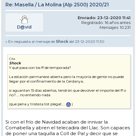
Re: Masella / La Molina (Alp 2500) 2020/21
Enviado: 23-12-2020 11:41
Registrado: 16 años antes
D@vid
Mensajes: 10.231
» En respuesta al mensaje de
Shock
del 23-12-2020 11:30
Cita
Shock
Y qué pasa con los ff de temporada?
La estación permanece abierta pero la mayoría de gente no puede
llegar por el confinamiento de la Cerdanya;
si aguantan 15 días abiertos, tendrán que devolver el importe del ff o
no?.....no entiendo nada
(que pena y tristeza tot plegat....
)
Si con el frío de Navidad acaban de innivar la
Comabella y abren el telecadira del Llac. Son capaces
de poner una taquilla a Coll de Pal y decir que se