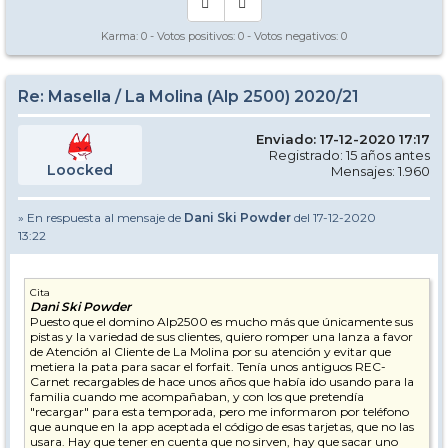
Karma:
0
- Votos positivos:
0
- Votos negativos:
0
Re: Masella / La Molina (Alp 2500) 2020/21
Enviado: 17-12-2020 17:17
Registrado: 15 años antes
Loocked
Mensajes: 1.960
» En respuesta al mensaje de
Dani Ski Powder
del 17-12-2020
13:22
Cita
Dani Ski Powder
Puesto que el domino Alp2500 es mucho más que únicamente sus
pistas y la variedad de sus clientes, quiero romper una lanza a favor
de Atención al Cliente de La Molina por su atención y evitar que
metiera la pata para sacar el forfait. Tenía unos antiguos REC-
Carnet recargables de hace unos años que había ido usando para la
familia cuando me acompañaban, y con los que pretendía
"recargar" para esta temporada, pero me informaron por teléfono
que aunque en la app aceptada el código de esas tarjetas, que no las
usara. Hay que tener en cuenta que no sirven, hay que sacar uno