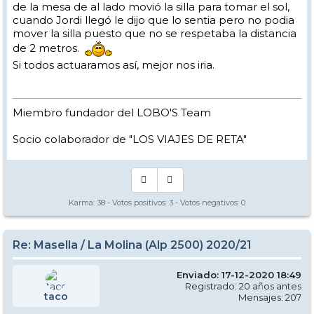
ahí estaba bien para tomar el café con leche calentito que me
de la mesa de al lado movió la silla para tomar el sol,
apetecía. Pues le agradezco y aplaudo que me dijera que NO, que en
cuando Jordi llegó le dijo que lo sentia pero no podia
la barra no, que no se podía, incluso aunque pareciera ridículo, y que
mover la silla puesto que no se respetaba la distancia
me pusiera un poco más apartado en la misma esquina pero fuera
de la barra.
de 2 metros.
Luego al día siguiente y con más afluencia de personal no sé cómo
Si todos actuaramos así, mejor nos iria.
iría la cosa, pero ahí queda mi "vivencia" y el interés que tienen en
que sus negocios no se vuelvan a ver perjudicados, y yo seguiré
esperando mi próximo café con leche y ese pastel de zanahoria que
ésta vez no pude desayunar (se me pegaron las sábanas y tenía que
empezar a esquiar rápido...... ya se sabe, esas "ansias"
)
Miembro fundador del LOBO'S Team
Socio colaborador de "LOS VIAJES DE RETA"
Karma:
38
- Votos positivos:
3
- Votos negativos:
0
Re: Masella / La Molina (Alp 2500) 2020/21
Enviado: 17-12-2020 18:49
Registrado: 20 años antes
taco
Mensajes: 207