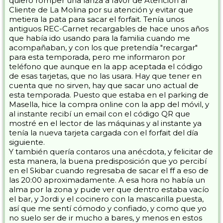
quiero romper una lanza a favor de Atención al
Cliente de La Molina por su atención y evitar que
metiera la pata para sacar el forfait. Tenía unos
antiguos REC-Carnet recargables de hace unos años
que había ido usando para la familia cuando me
acompañaban, y con los que pretendía "recargar"
para esta temporada, pero me informaron por
teléfono que aunque en la app aceptada el código
de esas tarjetas, que no las usara. Hay que tener en
cuenta que no sirven, hay que sacar uno actual de
esta temporada. Puesto que estaba en el parking de
Masella, hice la compra online con la app del móvil, y
al instante recibí un email con el código QR que
mostré en el lector de las máquinas y al instante ya
tenía la nueva tarjeta cargada con el forfait del día
siguiente.
Y también quería contaros una anécdota, y felicitar de
esta manera, la buena predisposición que yo percibí
en el Skibar cuando regresaba de sacar el ff a eso de
las 20:00 aproximadamente. A esa hora no había un
alma por la zona y pude ver que dentro estaba vacío
el bar, y Jordi y el cocinero con la mascarilla puesta,
así que me sentí cómodo y confiado, y como que yo
no suelo ser de ir mucho a bares, y menos en estos