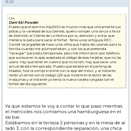
13:22
Cita
Dani Ski Powder
Puesto que el domino Alp2500 es mucho más que únicamente sus
pistas y la variedad de sus clientes, quiero romper una lanza a favor
de Atención al Cliente de La Molina por su atención y evitar que
metiera la pata para sacar el forfait. Tenía unos antiguos REC-
Carnet recargables de hace unos años que había ido usando para la
familia cuando me acompañaban, y con los que pretendía
"recargar" para esta temporada, pero me informaron por teléfono
que aunque en la app aceptada el código de esas tarjetas, que no las
usara. Hay que tener en cuenta que no sirven, hay que sacar uno
actual de esta temporada. Puesto que estaba en el parking de
Masella, hice la compra online con la app del móvil, y al instante
recibí un email con el código QR que mostré en el lector de las
máquinas y al instante ya tenía la nueva tarjeta cargada con el
forfait del día siguiente.
Y también quería contaros una anécdota, y felicitar de esta manera,
la buena predisposición que yo percibí en el Skibar cuando regresaba
de sacar el ff a eso de las 20:00 aproximadamente. A esa hora no
había un alma por la zona y pude ver que dentro estaba vacío el bar,
Ya que estamos te voy a contar lo que paso mientras
y Jordi y el cocinero con la mascarilla puesta, así que me sentí
cómodo y confiado, y como que yo no suelo ser de ir mucho a bares,
el miércoles nos comíamos una hamburguesa en el
y menos en estos tiempos, pues reconozco que no tengo ni idea de
ski bar.
cuáles son las normas que tienen. La zona de la barra tiene una cinta
Estábamos en la terraza 2 personas y en la mesa de al
para evitar su uso, pero al estar completamente vacío el bar, me fui
lado 3, con la correspondiente separación, una chica
a una esquina, en la que está la máquina tragaperras, y le dije que si