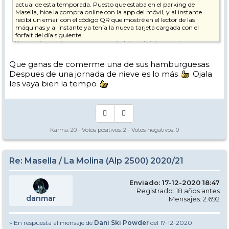
actual de esta temporada. Puesto que estaba en el parking de
Masella, hice la compra online con la app del móvil, y al instante
recibí un email con el código QR que mostré en el lector de las
máquinas y al instante ya tenía la nueva tarjeta cargada con el
forfait del día siguiente.
Y también quería contaros una anécdota, y felicitar de esta manera,
la buena predisposición que yo percibí en el Skibar cuando regresaba
de sacar el ff a eso de las 20:00 aproximadamente. A esa hora no
Que ganas de comerme una de sus hamburguesas.
había un alma por la zona y pude ver que dentro estaba vacío el bar,
Despues de una jornada de nieve es lo más
Ojala
y Jordi y el cocinero con la mascarilla puesta, así que me sentí
cómodo y confiado, y como que yo no suelo ser de ir mucho a bares,
les vaya bien la tempo
y menos en estos tiempos, pues reconozco que no tengo ni idea de
cuáles son las normas que tienen. La zona de la barra tiene una cinta
para evitar su uso, pero al estar completamente vacío el bar, me fui
a una esquina, en la que está la máquina tragaperras, y le dije que si
ahí estaba bien para tomar el café con leche calentito que me
apetecía. Pues le agradezco y aplaudo que me dijera que NO, que en
Karma:
20
- Votos positivos:
2
- Votos negativos:
0
la barra no, que no se podía, incluso aunque pareciera ridículo, y que
me pusiera un poco más apartado en la misma esquina pero fuera
de la barra.
Luego al día siguiente y con más afluencia de personal no sé cómo
Re: Masella / La Molina (Alp 2500) 2020/21
iría la cosa, pero ahí queda mi "vivencia" y el interés que tienen en
que sus negocios no se vuelvan a ver perjudicados, y yo seguiré
esperando mi próximo café con leche y ese pastel de zanahoria que
Enviado: 17-12-2020 18:47
ésta vez no pude desayunar (se me pegaron las sábanas y tenía que
Registrado: 18 años antes
empezar a esquiar rápido...... ya se sabe, esas "ansias"
)
danmar
Mensajes: 2.692
» En respuesta al mensaje de
Dani Ski Powder
del 17-12-2020