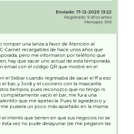
Enviado: 17-12-2020 13:22
Registrado: 9 años antes
Mensajes: 506
o romper una lanza a favor de Atención al
s REC-Carnet recargables de hace unos años que
emporada, pero me informaron por teléfono que
ven, hay que sacar uno actual de esta temporada.
 un email con el código QR que mostré en el
n el Skibar cuando regresaba de sacar el ff a eso
 bar, y Jordi y el cocinero con la mascarilla
estos tiempos, pues reconozco que no tengo ni
ar completamente vacío el bar, me fui a una
 calentito que me apetecía. Pues le agradezco y
que me pusiera un poco más apartado en la misma
y el interés que tienen en que sus negocios no se
ue ésta vez no pude desayunar (se me pegaron las