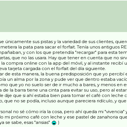
nicamente sus pistas y la variedad de sus clientes, quier
e metiera la pata para sacar el forfait. Tenía unos antiguo
mpañaban, y con los que pretendía "recargar" para esta t
etas, que no las usara. Hay que tener en cuenta que no sir
la compra online con la app del móvil, y al instante recibí
va tarjeta cargada con el forfait del día siguiente.
ar de esta manera, la buena predisposición que yo percibí e
a un alma por la zona y pude ver que dentro estaba vacío el
omo que yo no suelo ser de ir mucho a bares, y menos en 
 de la barra tiene una cinta para evitar su uso, pero al est
 le dije que si ahí estaba bien para tomar el café con leche
o, que no se podía, incluso aunque pareciera ridículo, y 
sonal no sé cómo iría la cosa, pero ahí queda mi "vivencia" 
ndo mi próximo café con leche y ese pastel de zanahoria q
ya se sabe, esas "ansias"
)