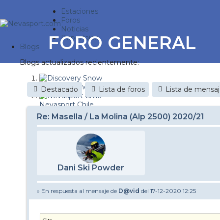
Estaciones
Foros
Noticias
FORO GENERAL
Reportajes
Blogs
Blogs actualizados recientemente:
Discovery Snow
Destacado
Lista de foros
Lista de mensa
Nevasport Chile
Re: Masella / La Molina (Alp 2500) 2020/21
Esquiaryviajar.com
nevasport blog
Brasil
Dani Ski Powder
It's a powder da
» En respuesta al mensaje de
D@vid
del 17-12-2020 12:25
Diario de un friki
Revista NIX