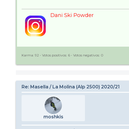
Dani Ski Powder
Karma:
92
- Votos positivos:
6
- Votos negativos:
0
Re: Masella / La Molina (Alp 2500) 2020/21
moshkis