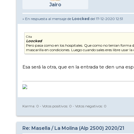
Jairo
» En respuesta al mensaje de
Loocked
del 17-12-2020 12:51
Cita
Loocked
Pero pasa como en los hospitales. Que como no tenían forma de s
mascarilla en condiciones. Luego cuando sales eres libre usar l
Esa será la otra, que en la entrada te den una espec
Karma:
0
- Votos positivos:
0
- Votos negativos:
0
Re: Masella / La Molina (Alp 2500) 2020/21