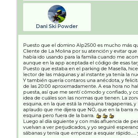
Dani Ski Powder
Puesto que el domino Alp2500 es mucho más que ú
Cliente de La Molina por su atención y evitar qu
había ido usando para la familia cuando me aco
aunque en la app aceptada el código de esas tarj
Puesto que estaba en el parking de Masella, hice 
lector de las máquinas y al instante ya tenía la nue
Y también quería contaros una anécdota, y felicit
de las 20:00 aproximadamente. A esa hora no habí
puesta, así que me sentí cómodo y confiado, y c
idea de cuáles son las normas que tienen. La zona
esquina, en la que está la máquina tragaperras, y
aplaudo que me dijera que NO, que en la barra n
esquina pero fuera de la barra.
Luego al día siguiente y con más afluencia de per
vuelvan a ver perjudicados, y yo seguiré espera
sábanas y tenía que empezar a esquiar rápido...... 