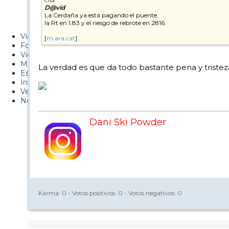
Cita
D@vid
Metiendo Cantos
La Cerdaña ya está pagando el puente.
la Rt en 1.83 y el riesgo de rebrote en 2816.
PUCAF - Blog
Viajes
[
m.ara.cat
]
Fotos
Videos
Material
La verdad es que da todo bastante pena y triste
Esquí Pro
Infonieve
Verano
Nevalog
Dani Ski Powder
Karma:
0
- Votos positivos:
0
- Votos negativos:
0