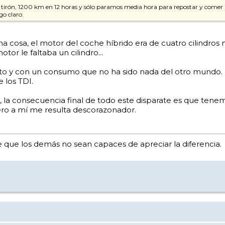
el tirón, 1200 km en 12 horas y sólo paramos media hora para repostar y comer 
o claro.
a cosa, el motor del coche híbrido era de cuatro cilindros 
or le faltaba un cilindro...
ento y con un consumo que no ha sido nada del otro mundo.
 los TDI.
o, la consecuencia final de todo este disparate es que ten
ero a mí me resulta descorazonador.
que los demás no sean capaces de apreciar la diferencia.