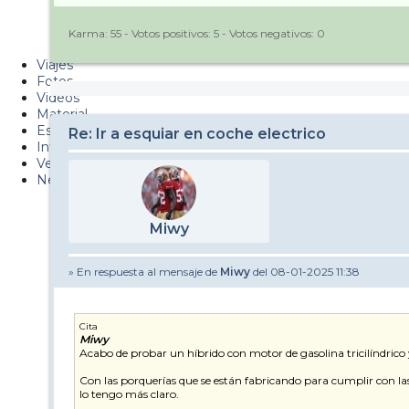
Metiendo Cantos
Karma:
55
- Votos positivos:
5
- Votos negativos:
0
PUCAF - Blog
Viajes
Fotos
Videos
Material
Esquí Pro
Re: Ir a esquiar en coche electrico
Infonieve
Verano
Nevalog
Miwy
» En respuesta al mensaje de
Miwy
del 08-01-2025 11:38
Cita
Miwy
Acabo de probar un híbrido con motor de gasolina tricilíndrico y 
Con las porquerías que se están fabricando para cumplir con las 
lo tengo más claro.