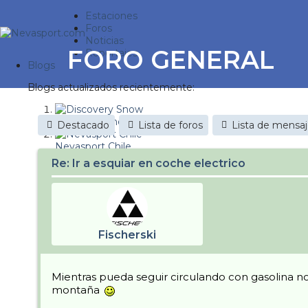
Estaciones
Foros
Noticias
FORO GENERAL
Reportajes
Blogs
Blogs actualizados recientemente:
Discovery Snow
Destacado
Lista de foros
Lista de mensa
Nevasport Chile
Re: Ir a esquiar en coche electrico
Esquiaryviajar.com
nevasport blog
Brasil
Fischerski
It's a powder da
Diario de un friki
Mientras pueda seguir circulando con gasolina 
montaña
Revista NIX