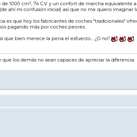
co de 1000 cm³, 74 C.V. y un confort de marcha equivalente a
(de ahí mi confusión inicial) así que no me quiero imaginar 
ia es que hoy los fabricantes de coches "tradicionales" of
amos pagando más por coches peores.
í que bien merece la pena el esfuerzo... ¿O no?
que los demás no sean capaces de apreciar la diferencia.