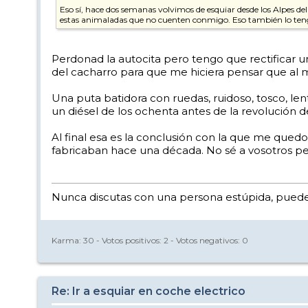
Eso sí, hace dos semanas volvimos de esquiar desde los Alpes d
estas animaladas que no cuenten conmigo. Eso también lo teng
Perdonad la autocita pero tengo que rectificar un
del cacharro para que me hiciera pensar que al mot
Una puta batidora con ruedas, ruidoso, tosco, l
un diésel de los ochenta antes de la revolución de
Al final esa es la conclusión con la que me qued
fabricaban hace una década. No sé a vosotros p
Nunca discutas con una persona estúpida, puede 
Karma:
30
- Votos positivos:
2
- Votos negativos:
0
Re: Ir a esquiar en coche electrico