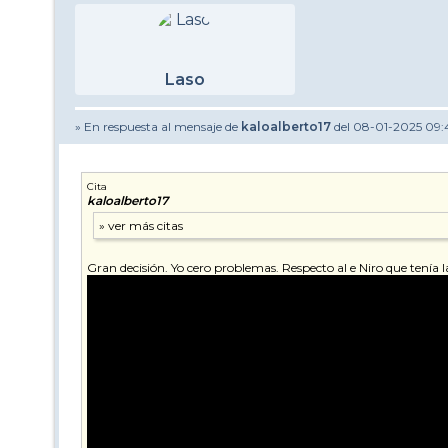
Laso
» En respuesta al mensaje de
kaloalberto17
del 08-01-2025 09:
Cita
kaloalberto17
Gran decisión. Yo cero problemas. Respecto al e Niro que tenía l