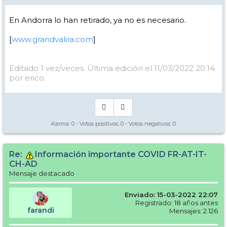
En Andorra lo han retirado, ya no es necesario.
[
www.grandvalira.com
]
Editado 1 vez/veces. Última edición el 11/03/2022 20:14
por erico.
Karma:
0
- Votos positivos:
0
- Votos negativos:
0
Re:
Información importante COVID FR-AT-IT-
CH-AD
Mensaje destacado
Enviado: 15-03-2022 22:07
Registrado: 18 años antes
farandi
Mensajes: 2.126