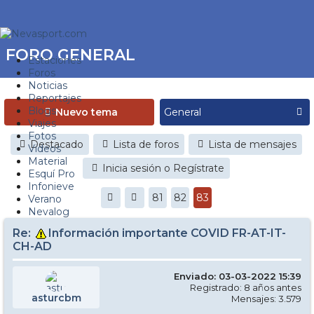
FORO GENERAL
Estaciones
Foros
Noticias
Reportajes
Blogs
Nuevo tema
Viajes
Fotos
Destacado
Lista de foros
Lista de mensajes
Videos
Material
Inicia sesión o Regístrate
Esquí Pro
Infonieve
81
82
83
Verano
Nevalog
Re:
Información importante COVID FR-AT-IT-
CH-AD
Enviado: 03-03-2022 15:39
Registrado: 8 años antes
asturcbm
Mensajes: 3.579