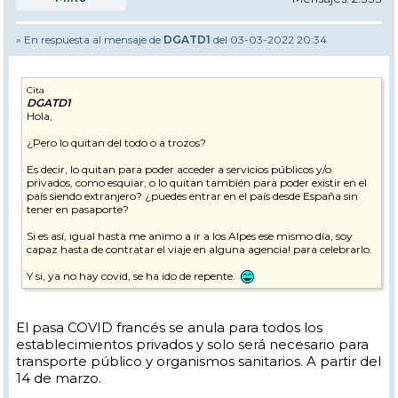
» En respuesta al mensaje de
DGATD1
del 03-03-2022 20:34
Cita
DGATD1
Hola,
¿Pero lo quitan del todo o a trozos?
Es decir, lo quitan para poder acceder a servicios públicos y/o
privados, como esquiar, o lo quitan también para poder existir en el
país siendo extranjero? ¿puedes entrar en el país desde España sin
tener en pasaporte?
Si es así, igual hasta me animo a ir a los Alpes ese mismo día, soy
capaz hasta de contratar el viaje en alguna agencia! para celebrarlo.
Y si, ya no hay covid, se ha ido de repente.
El pasa COVID francés se anula para todos los
establecimientos privados y solo será necesario para
transporte público y organismos sanitarios. A partir del
14 de marzo.