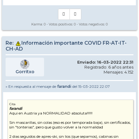
-> [
www.nevasport.com
]
Karma:
0
- Votos positivos:
0
- Votos negativos:
0
Re:
Información importante COVID FR-AT-IT-
CH-AD
Enviado: 16-03-2022 22:31
Registrado: 6 años antes
Gorritxo
Mensajes: 4.152
» En respuesta al mensaje de
farandi
del 15-03-2022 22:07
Cita
farandi
Aqui en Austria ya NORMALIDAD absoluta!!!!!!
Sin mascarillas, sin colas (eso es por temporada baja), sin certificados,
sin "tonterias", pero que gusto volver a la normalidad
2 dias seguidos de apres-ski, sin lios (que sepamos), cabinas sin