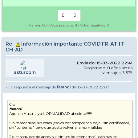
-> [
www.nevasport.com
]
Karma:
150
- Votos positivos:
11
- Votos negativos:
0
Re:
Información importante COVID FR-AT-IT-
CH-AD
Enviado: 15-03-2022 22:41
Registrado: 8 años antes
asturcbm
Mensajes: 3.579
» En respuesta al mensaje de
farandi
del 15-03-2022 22:07
Cita
farandi
Aqui en Austria ya NORMALIDAD absoluta!!!!!!
Sin mascarillas, sin colas (eso es por temporada baja), sin certificados,
sin "tonterias", pero que gusto volver a la normalidad
2 dias seguidos de apres-ski, sin lios (que sepamos), cabinas sin