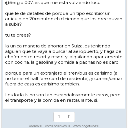
@Sergio 007, es que me esta volviendo loco
que le dé detalles de porqué un tipo escribio' un
articulo en 20minuten.ch diciendo que los precios van
a subir?
tu te crees?
la unica manera de ahorrar en Suiza, es teniendo
alguien que te vaya a buscar al aeropuerto, y haga de
chofer entre resort y resort y...alquilando apartamento
con cocina. la gasolina y comida a pachas no es caro.
porque para un extranjero el tren/bus es carisimo (al
no tener el half fare card de residente), y comer/cenar
fuera de casa es carisimo tambien.
Los forfaits no son tan escandalosamente caros, pero
el transporte y la comida en restaurante, si.
Karma:
0
- Votos positivos:
0
- Votos negativos:
0