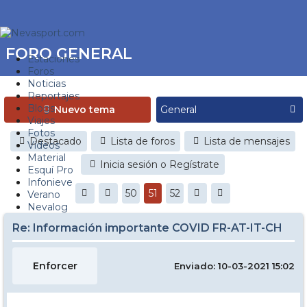
FORO GENERAL
Estaciones
Foros
Noticias
Reportajes
Blogs
Nuevo tema
Viajes
Fotos
Destacado
Lista de foros
Lista de mensajes
Videos
Material
Inicia sesión o Regístrate
Esquí Pro
Infonieve
50
51
52
Verano
Nevalog
Re: Información importante COVID FR-AT-IT-CH
Enforcer
Enviado: 10-03-2021 15:02