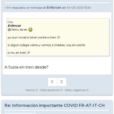
» En respuesta al mensaje de
Enforcer
del 10-03-2021 15:54
Cita
Enforcer
@Jairo, asi es
yo aun no sé si iré en coche o tren :D
si algun colega viene y vamos a medias, voy en coche
si no, en tren :P
A Suiza en tren desde?
Karma:
0
- Votos positivos:
0
- Votos negativos:
0
Re: Información importante COVID FR-AT-IT-CH