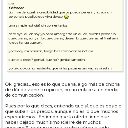
Cita
Enforcer
tio...me da igual la credibilidad que os pueda generar, no soy un
personaje publico que viva de eso
una simple noticia? sin comentarios
pero oye, quien soy yo para amargarte un dulce, puedes pensar lo
que quieras, sonyar lo que quieras, desear lo que quieras. al final serà
lo que tenga que ser.
yo te doy mi opinion, luego haz como con la noticia.
que te la crees? genial. que no? genial tambien
yo te digo como residente, que ni las pistas estan vacias ni estan
subastando las plazas de hoteles. y mucho menos para semana
santa.
Ok, gracias... eso es lo que quería, algo más de chicha
hice una reserva en enero para 6 noches en SS en Zermatt, y mis
de dónde viene tu opinión, no un enlace a un medio
colegas AHORA estàn intentando reservar. se encuentran de que no
hay casi plazas y las que hay, a precio de oro. porque los suizos
de comunicación.
quieren lo mismo, los franceses quieren lo mismo, los italianos
quieren lo mismo, los espanyoles quieren lo mismo (a esto, lo
Pues por lo que dices, entiendo que sí, que es posible
llamamos sube la demanda y baja la oferta)
que suban los precios, aunque no es lo que muchos
pero volvemos a lo mismo, que te lo crees? genial. que no? tambien
esperaríamos... Entiendo que la oferta tiene que
haber bajado muchísimo (cierre de muchos
no discutamos y dejemos que los suenyos nos guien
negocios?), porque no me explico cómo puede