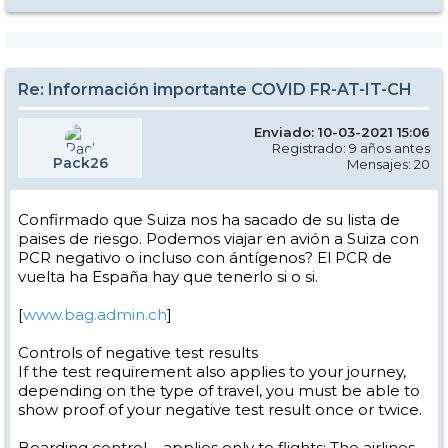
Re: Información importante COVID FR-AT-IT-CH
Enviado: 10-03-2021 15:06
Registrado: 9 años antes
Pack26
Mensajes: 20
Confirmado que Suiza nos ha sacado de su lista de
paises de riesgo. Podemos viajar en avión a Suiza con
PCR negativo o incluso con ántígenos? El PCR de
vuelta ha España hay que tenerlo si o si.
[
www.bag.admin.ch
]
Controls of negative test results
If the test requirement also applies to your journey,
depending on the type of travel, you must be able to
show proof of your negative test result once or twice.
Boarding control – applies only to flights: The airlines