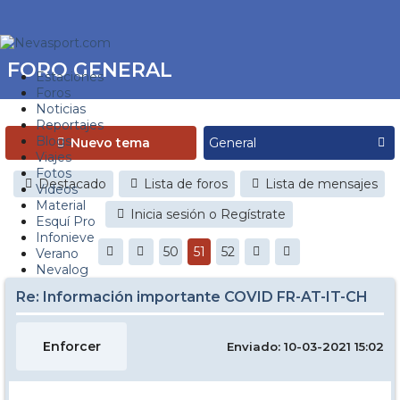
FORO GENERAL
Estaciones
Foros
Noticias
Reportajes
Blogs
Nuevo tema
Viajes
Fotos
Destacado
Lista de foros
Lista de mensajes
Videos
Material
Inicia sesión o Regístrate
Esquí Pro
Infonieve
50
51
52
Verano
Nevalog
Re: Información importante COVID FR-AT-IT-CH
Enforcer
Enviado: 10-03-2021 15:02