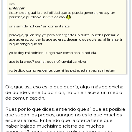
Cita
Enforcer
tio...me da igual la credibilidad que os pueda generar, no soy un
personaje publico que viva de eso
una simple noticia? sin comentarios
pero oye, quien soy yo para amargarte un dulce, puedes pensar lo
que quieras, sonyar lo que quieras, desear lo que quieras. al final serà
lo que tenga que ser.
yo te doy mi opinion, luego haz como con la noticia.
que te la crees? genial. que no? genial tambien
yo te digo como residente, que ni las pistas estan vacias ni estan
subastando las plazas de hoteles. y mucho menos para semana
santa.
Ok, gracias... eso es lo que quería, algo más de chicha
hice una reserva en enero para 6 noches en SS en Zermatt, y mis
de dónde viene tu opinión, no un enlace a un medio
colegas AHORA estàn intentando reservar. se encuentran de que no
hay casi plazas y las que hay, a precio de oro. porque los suizos
de comunicación.
quieren lo mismo, los franceses quieren lo mismo, los italianos
quieren lo mismo, los espanyoles quieren lo mismo (a esto, lo
Pues por lo que dices, entiendo que sí, que es posible
llamamos sube la demanda y baja la oferta)
que suban los precios, aunque no es lo que muchos
pero volvemos a lo mismo, que te lo crees? genial. que no? tambien
esperaríamos... Entiendo que la oferta tiene que
haber bajado muchísimo (cierre de muchos
no discutamos y dejemos que los suenyos nos guien
negocios?), porque no me explico cómo puede