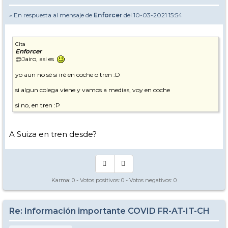
» En respuesta al mensaje de
Enforcer
del 10-03-2021 15:54
Cita
Enforcer
@Jairo, asi es
yo aun no sé si iré en coche o tren :D
si algun colega viene y vamos a medias, voy en coche
si no, en tren :P
A Suiza en tren desde?
Karma:
0
- Votos positivos:
0
- Votos negativos:
0
Re: Información importante COVID FR-AT-IT-CH