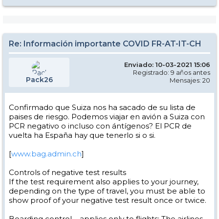
Re: Información importante COVID FR-AT-IT-CH
Enviado: 10-03-2021 15:06
Registrado: 9 años antes
Pack26
Mensajes: 20
Confirmado que Suiza nos ha sacado de su lista de
paises de riesgo. Podemos viajar en avión a Suiza con
PCR negativo o incluso con ántígenos? El PCR de
vuelta ha España hay que tenerlo si o si.
[
www.bag.admin.ch
]
Controls of negative test results
If the test requirement also applies to your journey,
depending on the type of travel, you must be able to
show proof of your negative test result once or twice.
Boarding control – applies only to flights: The airlines