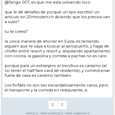
@Sergio 007, es que me esta volviendo loco
que le dé detalles de porqué un tipo escribio' un
articulo en 20minuten.ch diciendo que los precios van
a subir?
tu te crees?
la unica manera de ahorrar en Suiza, es teniendo
alguien que te vaya a buscar al aeropuerto, y haga de
chofer entre resort y resort y...alquilando apartamento
con cocina. la gasolina y comida a pachas no es caro.
porque para un extranjero el tren/bus es carisimo (al
no tener el half fare card de residente), y comer/cenar
fuera de casa es carisimo tambien.
Los forfaits no son tan escandalosamente caros, pero
el transporte y la comida en restaurante, si.
Karma:
0
- Votos positivos:
0
- Votos negativos:
0