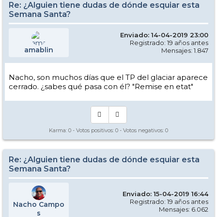
Re: ¿Alguien tiene dudas de dónde esquiar esta
que tengo del apartamento al primer remonte. Los edificios son feos,
si, pero llegados a unas determinadas edades prima la comodidad.
Semana Santa?
Enviado: 14-04-2019 23:00
Registrado: 19 años antes
Abrazos
amablin
Mensajes: 1.847
Nacho Campos
Nacho, son muchos días que el TP del glaciar aparece
cerrado. ¿sabes qué pasa con él? "Remise en etat"
Karma:
0
- Votos positivos:
0
- Votos negativos:
0
Re: ¿Alguien tiene dudas de dónde esquiar esta
Semana Santa?
Enviado: 15-04-2019 16:44
Registrado: 19 años antes
Nacho Campo
Mensajes: 6.062
s