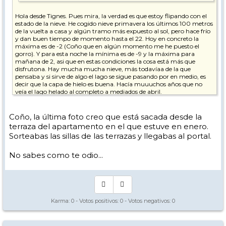
Hola desde Tignes. Pues mira, la verdad es que estoy flipando con el
estado de la nieve. He cogido nieve primavera los últimos 100 metros
de la vuelta a casa y algún tramo más expuesto al sol, pero hace frío
y dan buen tiempo de momento hasta el 22. Hoy en concreto la
máxima es de -2 (Coño que en algún momento me he puesto el
gorro). Y para esta noche la mínima es de -9 y la máxima para
mañana de 2, asi que en estas condiciones la cosa está más que
disfrutona. Hay mucha mucha nieve, más todavíaa de la que
pensaba y si sirve de algo el lago se sigue pasando por en medio, es
decir que la capa de hielo es buena. Hacía muuuchos años que no
veía el lago helado al completo a mediados de abril.
Por otro lado las colas de los remontes son exactamente de 30
segundos
y porque me enciendo un cigarro
Coño, la última foto creo que está sacada desde la
terraza del apartamento en el que estuve en enero.
En la zona de Val d'Isere más de lo mismo. Mañana entraré en
Sorteabas las sillas de las terrazas y llegabas al portal.
profundidad por allí asi que a ver si puedo hacer fotos y las subo.
No sabes como te odio...
A ver si puedo subir alguna foto, que tampoco he hecho muchas.
Las dos primeras son la zona de vuelta desde La Aguille Percée que es
la zona más expuesta y donde primero da el sol por la mañana.
Karma:
0
- Votos positivos:
0
- Votos negativos:
0
Esta es desde el apartamento justo ahora mismo. Notese la distancia