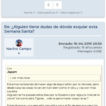
Karma:
0
- Votos positivos:
0
- Votos negativos:
0
Re: ¿Alguien tiene dudas de dónde esquiar esta
Semana Santa?
Enviado: 16-04-2019 20:30
Registrado: 19 años antes
Nacho Campo
Mensajes: 6.062
s
Cita
Japam
Estamos tanteando de hacer algo de esquí safari por la Vanoise, pero
desde casa las cosas no se ven tan bien como in situ y vas con más
cautela.
Alguien se ha pasado estos días por la Rosiere o por alguna más de la
zona? tal como está Tignes... vale la pena hacer cosas raras.?
Esperábamos una pequeña nevadita para el fin de semana pero las