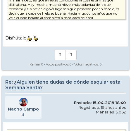
mañana de 2, asi que en estas condiciones la cosa está más que
disfrutona. Hay mucha mucha nieve, más todavíaa de la que
pensaba y si sirve de algo el lago se sigue pasando por en medio, es
decir que la capa de hielo es buena. Hacía muuuchos años que no
veía el lago helado al completo a mediados de abril.
Por otro lado las colas de los remontes son exactamente de 30
segundos
y porque me enciendo un cigarro
Disfrútalo
En la zona de Val d'Isere más de lo mismo. Mañana entraré en
profundidad por allí asi que a ver si puedo hacer fotos y las subo.
A ver si puedo subir alguna foto, que tampoco he hecho muchas.
Las dos primeras son la zona de vuelta desde La Aguille Percée que es
Karma:
0
- Votos positivos:
0
- Votos negativos:
0
la zona más expuesta y donde primero da el sol por la mañana.
Re: ¿Alguien tiene dudas de dónde esquiar esta
Semana Santa?
Esta es desde el apartamento justo ahora mismo. Notese la distancia
que tengo del apartamento al primer remonte. Los edificios son feos,
Enviado: 15-04-2019 18:40
si, pero llegados a unas determinadas edades prima la comodidad.
Registrado: 19 años antes
Nacho Campo
Mensajes: 6.062
s
Abrazos
Nacho Campos