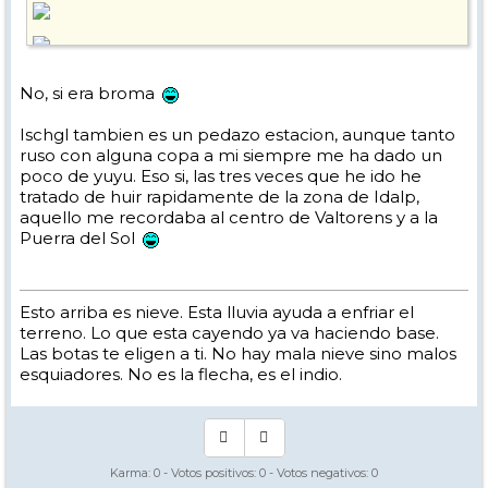
No, si era broma
Y ayer a la tarde empezó a nevar de nuevo.
Así está Ischgl pueblo (1377 m) ahora mismo, y sigue nevando a
Ischgl tambien es un pedazo estacion, aunque tanto
gusto.
ruso con alguna copa a mi siempre me ha dado un
poco de yuyu. Eso si, las tres veces que he ido he
tratado de huir rapidamente de la zona de Idalp,
aquello me recordaba al centro de Valtorens y a la
Puerra del Sol
Indicativo del retrovisor de mi furgo; unos 10 cm. Esto arriba..........
Un saludo desde el Paraíso. y ya sabéis si alguien quiere NIEVE y catar
polvo, este año Austria no defrauda
Esto arriba es nieve. Esta lluvia ayuda a enfriar el
terreno. Lo que esta cayendo ya va haciendo base.
Las botas te eligen a ti. No hay mala nieve sino malos
esquiadores. No es la flecha, es el indio.
Karma:
0
- Votos positivos:
0
- Votos negativos:
0