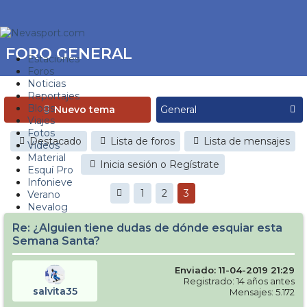
FORO GENERAL
Estaciones
Foros
Noticias
Reportajes
Blogs
Nuevo tema
Viajes
Fotos
Destacado
Lista de foros
Lista de mensajes
Videos
Material
Inicia sesión o Regístrate
Esquí Pro
Infonieve
1
2
3
Verano
Nevalog
Re: ¿Alguien tiene dudas de dónde esquiar esta
Semana Santa?
Enviado: 11-04-2019 21:29
Registrado: 14 años antes
salvita35
Mensajes: 5.172