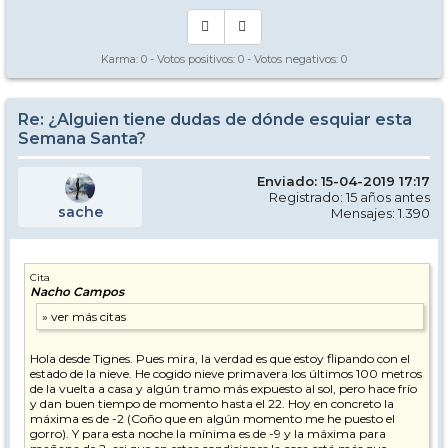
Karma:
0
- Votos positivos:
0
- Votos negativos:
0
Re: ¿Alguien tiene dudas de dónde esquiar esta
Semana Santa?
Enviado: 15-04-2019 17:17
Registrado: 15 años antes
sache
Mensajes: 1.390
Cita
Nacho Campos
Hola desde Tignes. Pues mira, la verdad es que estoy flipando con el
estado de la nieve. He cogido nieve primavera los últimos 100 metros
de la vuelta a casa y algún tramo más expuesto al sol, pero hace frío
y dan buen tiempo de momento hasta el 22. Hoy en concreto la
máxima es de -2 (Coño que en algún momento me he puesto el
gorro). Y para esta noche la mínima es de -9 y la máxima para