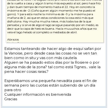
de la vuelta a casa y algún tramo más expuesto al sol, pero hace frío
y dan buen tiempo de momento hasta el 22. Hoy en concreto la
máxima es de -2 (Coño que en algún momento me he puesto el
gorro). Y para esta noche la mínima es de -9 y la máxima para
mañana de 2, asi que en estas condiciones la cosa está más que
disfrutona. Hay mucha mucha nieve, más todavíaa de la que
pensaba y si sirve de algo el lago se sigue pasando por en medio, es
decir que la capa de hielo es buena. Hacía muuuchos años que no
veía el lago helado al completo a mediados de abril.
Abrazos
Nacho Campos
Estamos tanteando de hacer algo de esquí safari por
la Vanoise, pero desde casa las cosas no se ven tan
bien como in situ y vas con más cautela.
Alguien se ha pasado estos días por la Rosiere o por
alguna más de la zona? tal como está Tignes... vale la
pena hacer cosas raras.?
Esperábamos una pequeña nevadita para el fin de
semana pero las cuotas están subiendo de un día
para otro
Cualquier información es bienvenida
Gracias