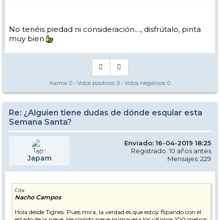
No tenéis piedad ni consideración...., disfrútalo, pinta
muy bien
Karma:
0
- Votos positivos:
0
- Votos negativos:
0
Re: ¿Alguien tiene dudas de dónde esquiar esta
Semana Santa?
Enviado: 16-04-2019 18:25
Registrado: 10 años antes
Japam
Mensajes: 229
Cita
Nacho Campos
Hola desde Tignes. Pues mira, la verdad es que estoy flipando con el
estado de la nieve. He cogido nieve primavera los últimos 100 metros