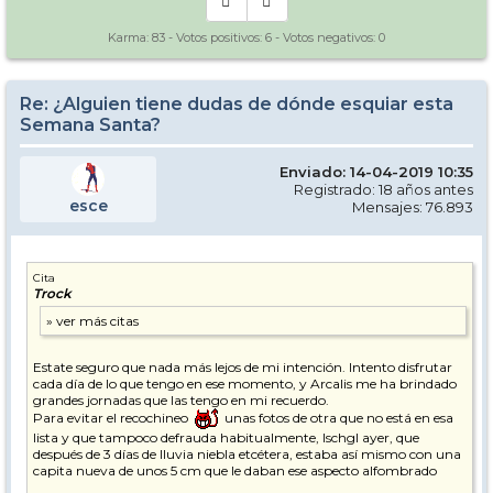
Karma:
83
- Votos positivos:
6
- Votos negativos:
0
Re: ¿Alguien tiene dudas de dónde esquiar esta
Semana Santa?
Enviado: 14-04-2019 10:35
Registrado: 18 años antes
esce
Mensajes: 76.893
Cita
Trock
Estate seguro que nada más lejos de mi intención. Intento disfrutar
cada día de lo que tengo en ese momento, y Arcalis me ha brindado
grandes jornadas que las tengo en mi recuerdo.
Para evitar el recochineo
unas fotos de otra que no está en esa
lista y que tampoco defrauda habitualmente, Ischgl ayer, que
después de 3 días de lluvia niebla etcétera, estaba así mismo con una
capita nueva de unos 5 cm que le daban ese aspecto alfombrado