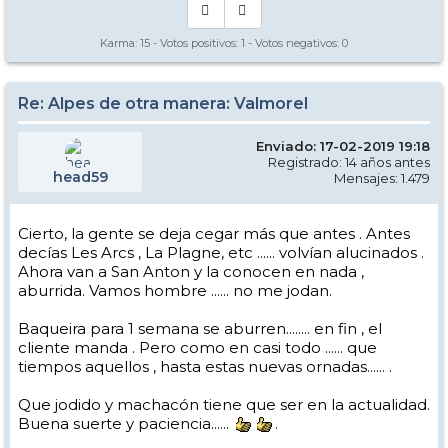
Karma:
15
- Votos positivos:
1
- Votos negativos:
0
Re: Alpes de otra manera: Valmorel
Enviado: 17-02-2019 19:18
Registrado: 14 años antes
head59
Mensajes: 1.479
Cierto, la gente se deja cegar más que antes . Antes
decías Les Arcs , La Plagne, etc ...... volvían alucinados .
Ahora van a San Anton y la conocen en nada ,
aburrida. Vamos hombre ...... no me jodan.
Baqueira para 1 semana se aburren........ en fin , el
cliente manda . Pero como en casi todo ...... que
tiempos aquellos , hasta estas nuevas ornadas...... .
Que jodido y machacón tiene que ser en la actualidad.
Buena suerte y paciencia......
.