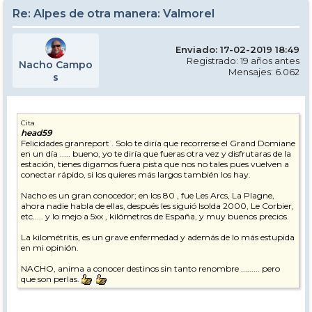
Re: Alpes de otra manera: Valmorel
Enviado: 17-02-2019 18:49
Registrado: 19 años antes
Nacho Campo
Mensajes: 6.062
s
Cita
head59
Felicidades granreport . Solo te diría que recorrerse el Grand Domiane
en un día ..... bueno, yo te diría que fueras otra vez y disfrutaras de la
estación, tienes digamos fuera pista que nos no tales pues vuelven a
conectar rápido, si los quieres más largos también los hay.
Nacho es un gran conocedor; en los 80 , fue Les Arcs, La Plagne,
ahora nadie habla de ellas, después les siguió Isolda 2000, Le Corbier,
etc..... y lo mejo a 5xx , kilómetros de España, y muy buenos precios.
La kilométritis, es un grave enfermedad y además de lo más estupida
en mi opinión.
NACHO, anima a conocer destinos sin tanto renombre ......... pero
que son perlas.