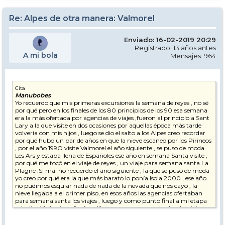
Re: Alpes de otra manera: Valmorel
Enviado: 16-02-2019 20:29
Registrado: 13 años antes
A mi bola
Mensajes: 964
Cita
Manubobes
Yo recuerdo que mis primeras excursiones la semana de reyes , no sé
por qué pero en los finales de los 80 principios de los 90 esa semana
era la más ofertada por agencias de viajes ,fueron al principio a Sant
Lary a la que visite en dos ocasiones por aquellas época más tarde
volvería con mis hijos , luego se dio el salto a los Alpes creo recordar
por qué hubo un par de años en que la nieve escaneo por los Pirineos
, por el año 199O visite Valmorel el año siguiente , se puso de moda
Les Ars y estaba llena de Españoles ese año en semana Santa visite ,
por qué me tocó en el viaje de reyes , un viaje para semana santa La
Plagne .Si mal no recuerdo el año siguiente , la que se puso de moda
yo creo por qué era la que más barato lo ponía Isola 2000 , ese año
no pudimos esquiar nada de nada de la nevada que nos cayó , la
nieve llegaba a el primer piso, en esos años las agencias ofertaban
para semana santa los viajes , luego y como punto final a mi etapa
estudiantil, llegó el año de val'Isere ya como organizador del viaje con
la agencia y claro está viajando gratis y ganándose unas pesetillas .