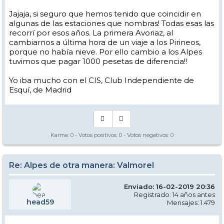
Luego ya llegó la etapa de estaciones españolas en coche y más
Jajaja, si seguro que hemos tenido que coincidir en
tranquilos y relajados .
algunas de las estaciones que nombras! Todas esas las
recorrí por esos años. La primera Avoriaz, al
cambiarnos a última hora de un viaje a los Pirineos,
porque no había nieve. Por ello cambio a los Alpes
tuvimos que pagar 1000 pesetas de diferencia!!
Yo iba mucho con el CIS, Club Independiente de
Esquí, de Madrid
Karma:
0
- Votos positivos:
0
- Votos negativos:
0
Re: Alpes de otra manera: Valmorel
Enviado: 16-02-2019 20:36
Registrado: 14 años antes
head59
Mensajes: 1.479