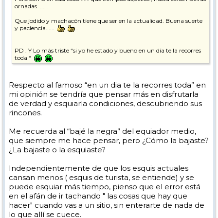
ornadas...... .
Que jodido y machacón tiene que ser en la actualidad. Buena suerte
y paciencia......
.
PD . Y Lo más triste “si yo he estado y bueno en un día te la recorres
toda “
Respecto al famoso “en un dia te la recorres toda” en
mi opinión se tendría que pensar más en disfrutarla
de verdad y esquiarla condiciones, descubriendo sus
rincones.
Me recuerda al “bajé la negra” del equiador medio,
que siempre me hace pensar, pero ¿Cómo la bajaste?
¿La bajaste o la esquiaste?
Independientemente de que los esquis actuales
cansan menos ( esquis de turista, se entiende) y se
puede esquiar más tiempo, pienso que el error está
en el afán de ir tachando " las cosas que hay que
hacer" cuando vas a un sitio, sin enterarte de nada de
lo que allí se cuece.