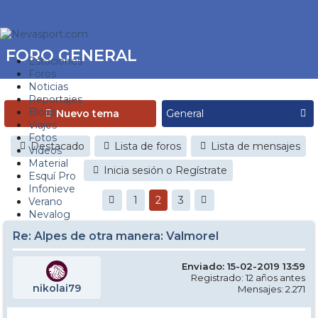
FORO GENERAL
Estaciones
Foros
Noticias
Reportajes
Blogs
Nuevo tema
Viajes
Fotos
Destacado
Lista de foros
Lista de mensajes
Videos
Material
Inicia sesión o Regístrate
Esquí Pro
Infonieve
1
2
3
Verano
Nevalog
Re: Alpes de otra manera: Valmorel
Enviado: 15-02-2019 13:59
Registrado: 12 años antes
nikolai79
Mensajes: 2.271