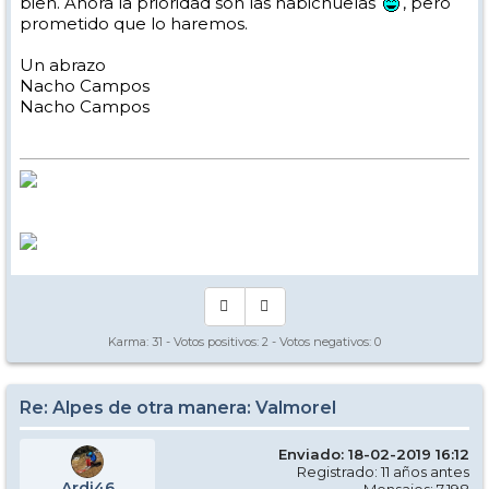
bien. Ahora la prioridad son las habichuelas
, pero
prometido que lo haremos.
Un abrazo
Nacho Campos
Nacho Campos
Karma:
31
- Votos positivos:
2
- Votos negativos:
0
Re: Alpes de otra manera: Valmorel
Enviado: 18-02-2019 16:12
Registrado: 11 años antes
Ardi46
Mensajes: 7.198