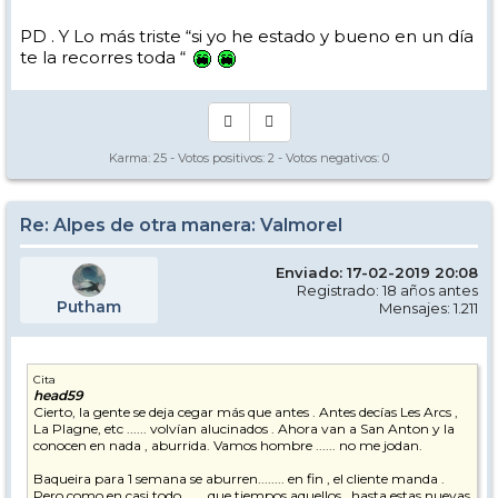
PD . Y Lo más triste “si yo he estado y bueno en un día
te la recorres toda “
Karma:
25
- Votos positivos:
2
- Votos negativos:
0
Re: Alpes de otra manera: Valmorel
Enviado: 17-02-2019 20:08
Registrado: 18 años antes
Putham
Mensajes: 1.211
Cita
head59
Cierto, la gente se deja cegar más que antes . Antes decías Les Arcs ,
La Plagne, etc ...... volvían alucinados . Ahora van a San Anton y la
conocen en nada , aburrida. Vamos hombre ...... no me jodan.
Baqueira para 1 semana se aburren........ en fin , el cliente manda .
Pero como en casi todo ...... que tiempos aquellos , hasta estas nuevas