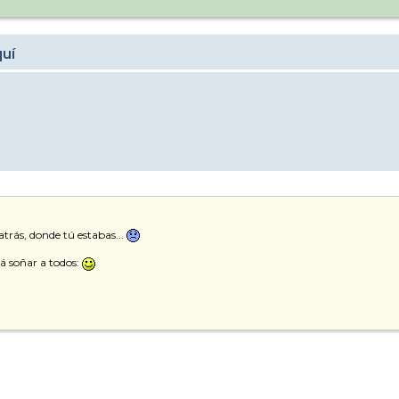
quí
atrás, donde tú estabas...
á soñar a todos: