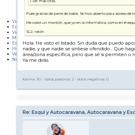
Metiendo Cantos
Pues gracias de parte de todos. Se hizo abierto para acceso de to
PUCAF - Blog
Viajes
Me costó un montón, que yo en la informática, como en el esquí, 
Fotos
SL2, ratón.
Videos
Material
Hola. He visto el listado. Sin duda que puedo apo
Esquí Pro
Infonieve
nadie, y que nadie se sintiese ofendido... Que hag
Verano
área/zona específica, pero que sé si permiten o 
Nevalog
Ya me dirás.
Karma:
30
- Votos positivos:
2
- Votos negativos:
0
Re: Esquí y Autocaravana, Autocaravana y Es