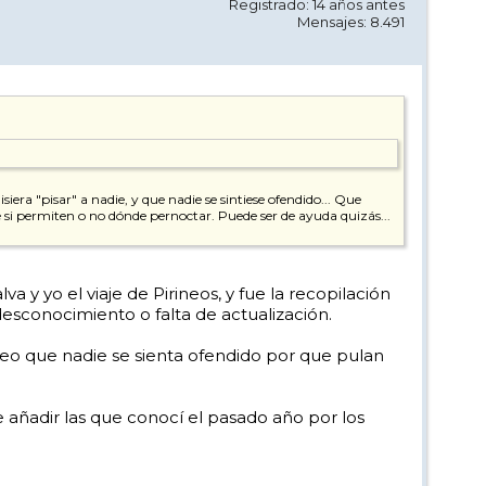
Registrado: 14 años antes
Mensajes: 8.491
iera "pisar" a nadie, y que nadie se sintiese ofendido... Que
sé si permiten o no dónde pernoctar. Puede ser de ayuda quizás...
 yo el viaje de Pirineos, y fue la recopilación
desconocimiento o falta de actualización.
reo que nadie se sienta ofendido por que pulan
 añadir las que conocí el pasado año por los