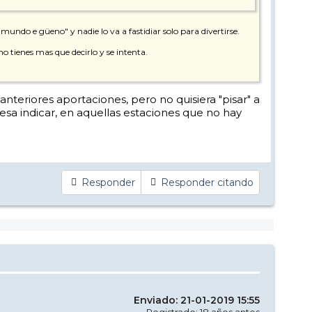
 mundo e güeno" y nadie lo va a fastidiar solo para divertirse.
o tienes mas que decirlo y se intenta.
nteriores aportaciones, pero no quisiera "pisar" a
eresa indicar, en aquellas estaciones que no hay
Responder
Responder citando
Enviado: 21-01-2019 15:55
Registrado: 18 años antes