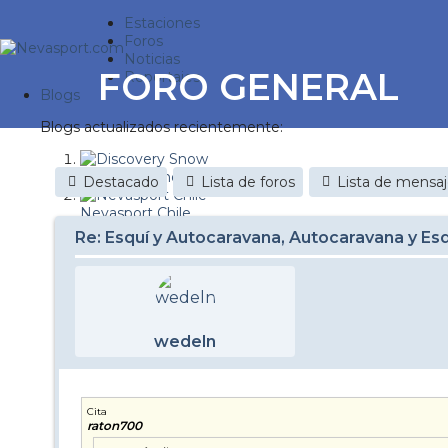
Estaciones
Foros
Noticias
FORO GENERAL
Reportajes
Blogs
Blogs actualizados recientemente:
Discovery Snow
Destacado
Lista de foros
Lista de mensa
Nevasport Chile
Re: Esquí y Autocaravana, Autocaravana y Es
Esquiaryviajar.com
nevasport blog
Brasil
wedeln
It's a powder da
Diario de un friki
Cita
raton700
Revista NIX