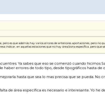
, pero es que además hay varios errores de anteriores aportaciones, pero no quis
eresa indicar, en aquellas estaciones que no hay área/zona específica, pero que 
entres. Ya sabes que eso se comenzó cuando hicimos Salva y
uede haber errores de todo tipo, desde tipográficos hasta de 
 mejorarla hasta que sea lo mas precisa que se pueda. No c
lta de área específica es necesario e interesante. Yo he de