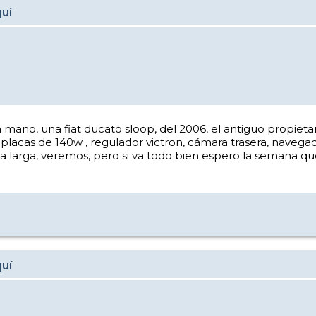
quí
ano, una fiat ducato sloop, del 2006, el antiguo propietar
 placas de 140w , regulador victron, cámara trasera, navegado
a larga, veremos, pero si va todo bien espero la semana que
quí