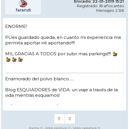
Enviado: 22-01-2019 15:21
Registrado: 18 años antes
farandi
Mensajes: 2.126
ENORME!
PUes guardado queda, en cuanto mi experiencia me
permita aportar iré aportando!!!!
MIL GRACIAS A TODOS por subir mas parkings!!!!
Enamorado del polvo blanco......
Blog ESQUIADORES de VIDA: un viaje a través de la
vida mientras esquiamos!
-> [
www.nevasport.com
]
Karma:
0
- Votos positivos:
0
- Votos negativos:
0