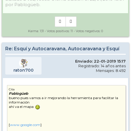
por Pablogüeb.
Karma:
131
- Votos positivos:
11
- Votos negativos:
0
Re: Esquí y Autocaravana, Autocaravana y Esquí
Enviado: 22-01-2019 15:17
Registrado: 14 años antes
raton700
Mensajes: 8.492
Cita
Pablogüeb
bueno pues vamos a ir mejorando la herramienta para facilitar la
información
ahí va el mapa
[
www.google.com
]