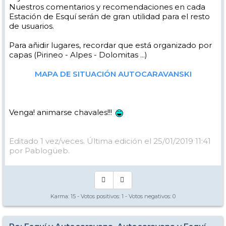
Nuestros comentarios y recomendaciones en cada
Estación de Esquí serán de gran utilidad para el resto
de usuarios.
Para añidir lugares, recordar que está organizado por
capas (Pirineo - Alpes - Dolomitas ...)
MAPA DE SITUACIÓN AUTOCARAVANSKI
Venga! animarse chavales!!!
Editado 1 vez/veces. Última edición el 25/01/2019 11:41
por Pablogüeb.
Karma:
15
- Votos positivos:
1
- Votos negativos:
0