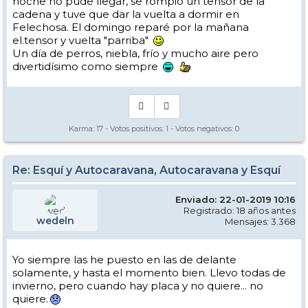
noche no pude llegar, se rompió un tensor de la
cadena y tuve que dar la vuelta a dormir en
Felechosa. El domingo reparé por la mañana
Opino como Pablo, es cuestión del mayor peso atrás que resta
eficacia a la tracción. Mientras vas en marcha, bien, pero a la que
el.tensor y vuelta "parriba"
paras....
Un día de perros, niebla, frío y mucho aire pero
divertidísimo como siempre
SL2, ratón.
Karma:
17
- Votos positivos:
1
- Votos negativos:
0
Re: Esquí y Autocaravana, Autocaravana y Esquí
Enviado: 22-01-2019 10:16
Registrado: 18 años antes
wedeln
Mensajes: 3.368
Yo siempre las he puesto en las de delante
solamente, y hasta el momento bien. Llevo todas de
invierno, pero cuando hay placa y no quiere... no
quiere.