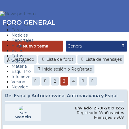
FORO GENERAL
Estaciones
Foros
Noticias
Reportajes
Blogs
Nuevo tema
Viajes
Fotos
Destacado
Lista de foros
Lista de mensajes
Videos
Material
Inicia sesión o Regístrate
Esquí Pro
Infonieve
2
3
4
Verano
Nevalog
Re: Esquí y Autocaravana, Autocaravana y Esquí
Enviado: 21-01-2019 15:55
Registrado: 18 años antes
wedeln
Mensajes: 3.368