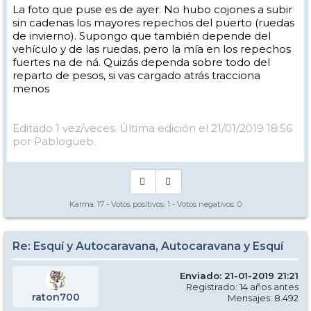
La foto que puse es de ayer. No hubo cojones a subir
sin cadenas los mayores repechos del puerto (ruedas
de invierno). Supongo que también depende del
vehículo y de las ruedas, pero la mía en los repechos
fuertes na de ná. Quizás dependa sobre todo del
reparto de pesos, si vas cargado atrás tracciona
menos
Editado 1 vez/veces. Última edición el 21/01/2019 18:56
por Pablogüeb.
Karma:
17
- Votos positivos:
1
- Votos negativos:
0
Re: Esquí y Autocaravana, Autocaravana y Esquí
Enviado: 21-01-2019 21:21
Registrado: 14 años antes
raton700
Mensajes: 8.492