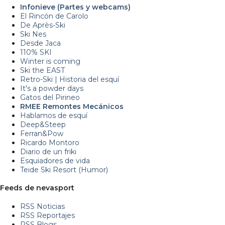
Infonieve (Partes y webcams)
El Rincón de Carolo
De Après-Ski
Ski Nes
Desde Jaca
110% SKI
Winter is coming
Ski the EAST
Retro-Ski | Historia del esquí
It's a powder days
Gatos del Pirineo
RMEE Remontes Mecánicos
Hablamos de esquí
Deep&Steep
Ferran&Pow
Ricardo Montoro
Diario de un friki
Esquiadores de vida
Teide Ski Resort (Humor)
Feeds de nevasport
RSS Noticias
RSS Reportajes
RSS Blogs