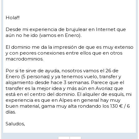
en Tignes ¿A partir de cuando es buen momento para reservar
contigo para esta estación? Nuestras fechas, lo mas seguro, que sean
del Domingo 27 Enero 2019 al Domingo 3 de Febrero. Si quieres,
Hola!!!
respóndeme por privado y te indico un poco mas nuestras
necesidades y particularidades.
Desde mi experiencia de brujulear en Internet que
Muchas gracias !!
aún no he ido (vamos en Enero).
Un saludo y gracias,
El dominio me da la impresión de que es muy extenso
y con peores conexiones entre ellos que en otros
macrodominios.
Por si te sirve de ayuda, nosotros vamos el 26 de
Enero (5 personas) y ya tenemos vuelo, transfer y
alojamiento desde hace 3 semanas. Parece que el
transfer es la mejor idea y más aún en Avoriaz que
está en el centro del dominio. El alquiler de esquís, mi
experiencia es que en Alpes en general hay muy
buen material, gama muy alta rondando los 130 € / 6
días.
Saludos,