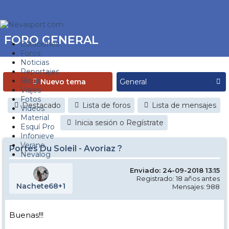
FORO GENERAL
Estaciones
Foros
Noticias
Reportajes
Blogs
Nuevo tema
Viajes
Fotos
Destacado
Lista de foros
Lista de mensajes
Videos
Material
Inicia sesión o Regístrate
Esquí Pro
Infonieve
Verano
Portes Du Soleil - Avoriaz ?
Nevalog
Enviado: 24-09-2018 13:15
Registrado: 18 años antes
Nachete68+1
Mensajes: 988
Buenas!!!