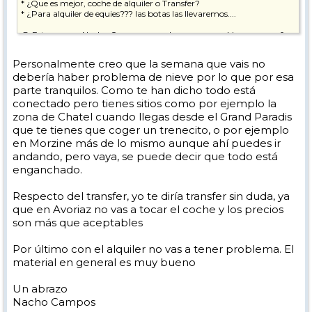
* ¿Que es mejor, coche de alquiler o Transfer?
* ¿Para alquiler de equies??? las botas las llevaremos....
@ Esta es para Nacho Campos, con el que ya reservé hace unos años
en Tignes ¿A partir de cuando es buen momento para reservar
contigo para esta estación? Nuestras fechas, lo mas seguro, que sean
Personalmente creo que la semana que vais no
del Domingo 27 Enero 2019 al Domingo 3 de Febrero. Si quieres,
debería haber problema de nieve por lo que por esa
respóndeme por privado y te indico un poco mas nuestras
necesidades y particularidades.
parte tranquilos. Como te han dicho todo está
conectado pero tienes sitios como por ejemplo la
Muchas gracias !!
zona de Chatel cuando llegas desde el Grand Paradis
que te tienes que coger un trenecito, o por ejemplo
Un saludo y gracias,
en Morzine más de lo mismo aunque ahí puedes ir
andando, pero vaya, se puede decir que todo está
enganchado.
Respecto del transfer, yo te diría transfer sin duda, ya
que en Avoriaz no vas a tocar el coche y los precios
son más que aceptables
Por último con el alquiler no vas a tener problema. El
material en general es muy bueno
Un abrazo
Nacho Campos