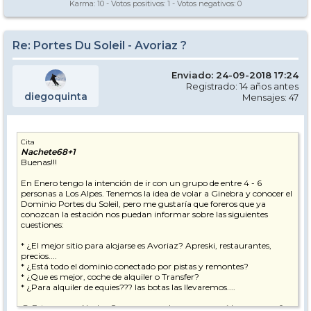
Karma:
10
- Votos positivos:
1
- Votos negativos:
0
Re: Portes Du Soleil - Avoriaz ?
Enviado: 24-09-2018 17:24
Registrado: 14 años antes
diegoquinta
Mensajes: 47
Cita
Nachete68+1
Buenas!!!
En Enero tengo la intención de ir con un grupo de entre 4 - 6
personas a Los Alpes. Tenemos la idea de volar a Ginebra y conocer el
Dominio Portes du Soleil, pero me gustaría que foreros que ya
conozcan la estación nos puedan informar sobre las siguientes
cuestiones:
* ¿El mejor sitio para alojarse es Avoriaz? Apreski, restaurantes,
precios....
* ¿Está todo el dominio conectado por pistas y remontes?
* ¿Que es mejor, coche de alquiler o Transfer?
* ¿Para alquiler de equies??? las botas las llevaremos....
@ Esta es para Nacho Campos, con el que ya reservé hace unos años