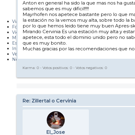
Anton en general ha sido la que mas nos ha gusta
Metiendo Cantos
sabemos que es muy dificil!!!!!
Mayrhofen nos apetece bastante pero lo que mas n
PUCAF - Blog
la estación no la vemos muy alta, sobre todo la b
Viajes
por lo que hemos leido tiene muy buen Apres-ski
Fotos
Mirando Cervinia Es una estación muy alta y es
Videos
apetece, esta todo el dominio unido pero no sa
Material
que es muy bonito.
Esquí Pro
Infonieve
Muchas gracias por las recomendaciones que nos p
Verano
Nevalog
Karma:
0
- Votos positivos:
0
- Votos negativos:
0
Re: Zillertal o Cervinia
El_Jose