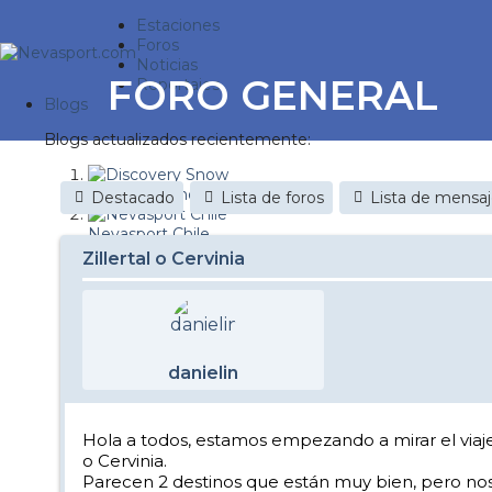
Estaciones
Foros
Noticias
FORO GENERAL
Reportajes
Blogs
Blogs actualizados recientemente:
Discovery Snow
Destacado
Lista de foros
Lista de mensa
Nevasport Chile
Zillertal o Cervinia
Esquiaryviajar.com
nevasport blog
Brasil
danielin
It's a powder da
Diario de un friki
Hola a todos, estamos empezando a mirar el viaje
o Cervinia.
Revista NIX
Parecen 2 destinos que están muy bien, pero nos