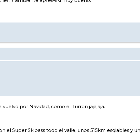
uiler. Y ambiente apres-ski muy bueno.
e vuelvo por Navidad, como el Turrón jajajaja.
n el Super Skipass todo el valle, unos 515km esqiables y u