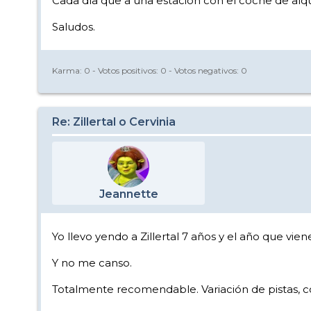
Cada día que a una estación con el coche de alq
Saludos.
Karma:
0
- Votos positivos:
0
- Votos negativos:
0
Re: Zillertal o Cervinia
Jeannette
Yo llevo yendo a Zillertal 7 años y el año que vien
Y no me canso.
Totalmente recomendable. Variación de pistas, co