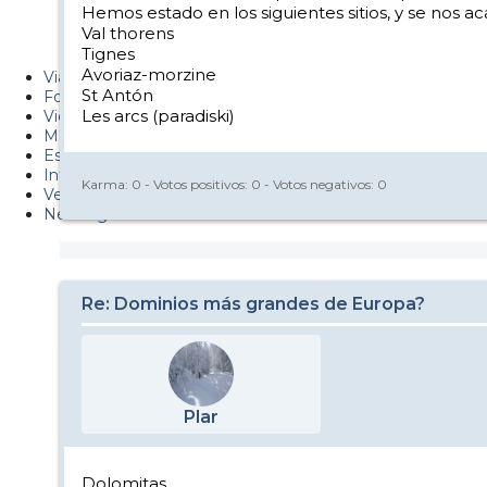
Hemos estado en los siguientes sitios, y se nos a
Metiendo Cantos
Val thorens
Tignes
PUCAF - Blog
Avoriaz-morzine
Viajes
St Antón
Fotos
Les arcs (paradiski)
Videos
Material
Esquí Pro
Infonieve
Karma:
0
- Votos positivos:
0
- Votos negativos:
0
Verano
Nevalog
Re: Dominios más grandes de Europa?
Plar
Dolomitas