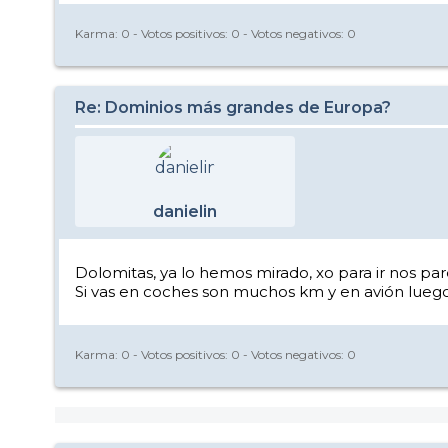
Karma:
0
- Votos positivos:
0
- Votos negativos:
0
Re: Dominios más grandes de Europa?
danielin
Dolomitas, ya lo hemos mirado, xo para ir nos p
Si vas en coches son muchos km y en avión lueg
Karma:
0
- Votos positivos:
0
- Votos negativos:
0