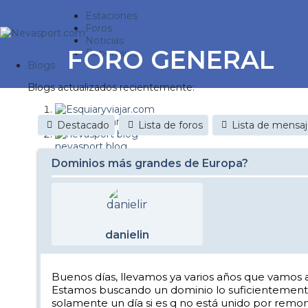
Estaciones
Foros
Noticias
FORO GENERAL
Reportajes
Blogs
Blogs actualizados recientemente:
Esquiaryviajar.com
Destacado
Lista de foros
Lista de mensa
nevasport blog
Dominios más grandes de Europa?
Discovery Snow
Brasil
It's a powder da
danielin
Diario de un friki
Nevasport Chile
Buenos días, llevamos ya varios años que vamos 
Estamos buscando un dominio lo suficientemente
Revista NIX
solamente un día si es q no está unido por remon