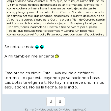
esquiar desde casa los otros cuatro, que, para mi, es razonable. Yo las
últimas veces, he decidido que para bajar Marmolada, lo mejor es ir
con el coche a primera hora, hacer un par de bajadas sin gente ni
colas, y luego pasar el resto del día en Civetta. Son diez minutos, solo
se cambia botas el que conduce, aparcas en la puerta de la cabina de
Alleghe y a correr. Y otro para Cortina o para Plan de Corones, según
está la cosa de la meteo, donde te alojes, etc.. Por ejemplo, alojado en
Canazei, tienes Marmolada-Civetta a tiro de piedra por el passo
Fedaia, que no suele tener problemas, y Cortina un poco mas
complicado, con el Pordoi y Falzarego, pero con buen día, cuidadin y
ruedas de invierno, no es complicado. Solo un poco largo. Desde
Corvara o Colfosco, Plan de Corones a quince minutos de carretera
hasta Piculin, eso si, la vuelta solo por pista negra. Y Cortina por
Se nota, se nota
Valparola, a media hora con pocas complicaciones.
A mí también me encanta
En fin , múltiples combinaciones, pero también es bueno dejarse
algo para hacer ganas de volver.
¿Se nota que me gusta mucho aquello?
Esto arriba es nieve. Esta lluvia ayuda a enfriar el
SL2, ratón.
terreno. Lo que esta cayendo ya va haciendo base.
Las botas te eligen a ti. No hay mala nieve sino malos
esquiadores. No es la flecha, es el indio.
Karma:
0
- Votos positivos:
0
- Votos negativos:
0