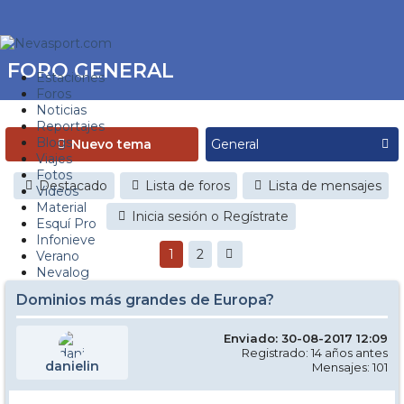
FORO GENERAL
Estaciones
Foros
Noticias
Reportajes
Blogs
Nuevo tema
Viajes
Fotos
Destacado
Lista de foros
Lista de mensajes
Videos
Material
Inicia sesión o Regístrate
Esquí Pro
Infonieve
1
2
Verano
Nevalog
Dominios más grandes de Europa?
Enviado: 30-08-2017 12:09
Registrado: 14 años antes
danielin
Mensajes: 101