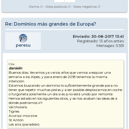
Karma:
0
- Votos positivos:
0
- Votos negativos:
0
Re: Dominios más grandes de Europa?
Enviado: 30-08-2017 13:41
Registrado: 13 años antes
peresu
Mensajes: 5.551
Cita
danielin
Buenos días, llevamos ya varios años que vamos a esquiar una
semana a los Alpes, y para enero de 2018 tenemos la misma
intención.
Estamos buscando un dominio lo suficientemente grande para no
tener que repetir muchas pistas y a ser posible desplazarnos en coche
o furgoneta solamente un día si es q no está unido por remonte.
Hemos estado en los siguientes sitios, y se nos acaban las ideas de a
dónde podríamos ir!!
Val thorens
Tignes
Avoriaz-morzine
St Antón
Les arcs (paradiski)