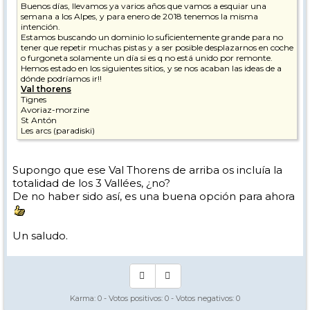
Buenos días, llevamos ya varios años que vamos a esquiar una
semana a los Alpes, y para enero de 2018 tenemos la misma
intención.
Estamos buscando un dominio lo suficientemente grande para no
tener que repetir muchas pistas y a ser posible desplazarnos en coche
o furgoneta solamente un día si es q no está unido por remonte.
Hemos estado en los siguientes sitios, y se nos acaban las ideas de a
dónde podríamos ir!!
Val thorens
Tignes
Avoriaz-morzine
St Antón
Les arcs (paradiski)
Supongo que ese Val Thorens de arriba os incluía la
totalidad de los 3 Vallées, ¿no?
De no haber sido así, es una buena opción para ahora
Un saludo.
Karma:
0
- Votos positivos:
0
- Votos negativos:
0