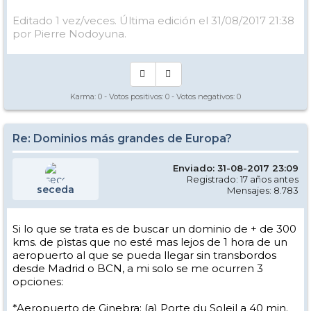
Editado 1 vez/veces. Última edición el 31/08/2017 21:38
por Pierre Nodoyuna.
Karma:
0
- Votos positivos:
0
- Votos negativos:
0
Re: Dominios más grandes de Europa?
Enviado: 31-08-2017 23:09
Registrado: 17 años antes
seceda
Mensajes: 8.783
Si lo que se trata es de buscar un dominio de + de 300
kms. de pìstas que no esté mas lejos de 1 hora de un
aeropuerto al que se pueda llegar sin transbordos
desde Madrid o BCN, a mi solo se me ocurren 3
opciones:
*Aeropuerto de Ginebra: (a) Porte du Soleil a 40 min.