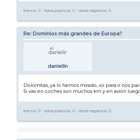
Karma:
0
- Votos positivos:
0
- Votos negativos:
0
Re: Dominios más grandes de Europa?
danielin
Dolomitas, ya lo hemos mirado, xo para ir nos p
Si vas en coches son muchos km y en avión lueg
Karma:
0
- Votos positivos:
0
- Votos negativos:
0