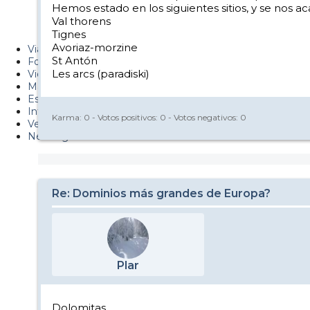
Hemos estado en los siguientes sitios, y se nos a
Metiendo Cantos
Val thorens
Tignes
PUCAF - Blog
Avoriaz-morzine
Viajes
St Antón
Fotos
Les arcs (paradiski)
Videos
Material
Esquí Pro
Infonieve
Karma:
0
- Votos positivos:
0
- Votos negativos:
0
Verano
Nevalog
Re: Dominios más grandes de Europa?
Plar
Dolomitas