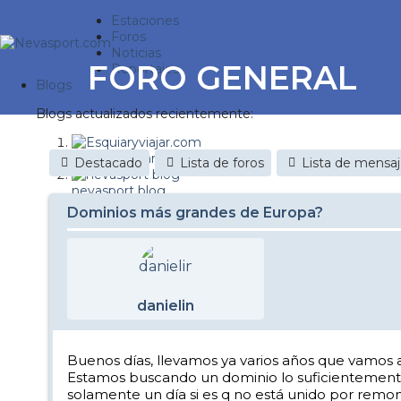
Estaciones
Foros
Noticias
FORO GENERAL
Reportajes
Blogs
Blogs actualizados recientemente:
Esquiaryviajar.com
Destacado
Lista de foros
Lista de mensa
nevasport blog
Dominios más grandes de Europa?
Discovery Snow
Brasil
It's a powder da
danielin
Diario de un friki
Nevasport Chile
Buenos días, llevamos ya varios años que vamos 
Estamos buscando un dominio lo suficientemente
Revista NIX
solamente un día si es q no está unido por remon