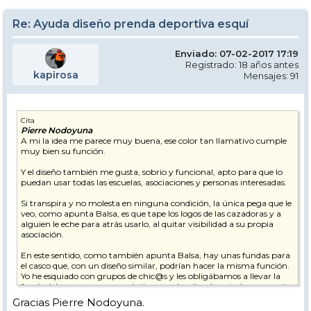
Re: Ayuda diseño prenda deportiva esquí
Enviado: 07-02-2017 17:19
Registrado: 18 años antes
kapirosa
Mensajes: 91
Cita
Pierre Nodoyuna
A mi la idea me parece muy buena, ese color tan llamativo cumple
muy bien su función.
Y el diseño también me gusta, sobrio y funcional, apto para que lo
puedan usar todas las escuelas, asociaciones y personas interesadas.
Si transpira y no molesta en ninguna condición, la única pega que le
veo, como apunta Balsa, es que tape los logos de las cazadoras y a
alguien le eche para atrás usarlo, al quitar visibilidad a su propia
asociación.
En este sentido, como tambíén apunta Balsa, hay unas fundas para
el casco que, con un diseño similar, podrían hacer la misma función.
Yo he esquiado con grupos de chic@s y les obligábamos a llevar la
funda del casco, era muy práctico para localizarles a todos en un pis
pas.
Gracias Pierre Nodoyuna.