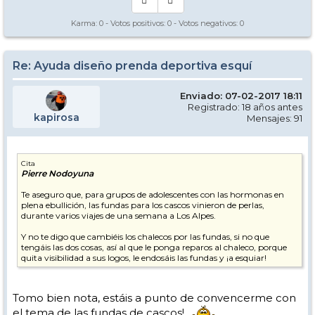
Karma:
0
- Votos positivos:
0
- Votos negativos:
0
Re: Ayuda diseño prenda deportiva esquí
Enviado: 07-02-2017 18:11
Registrado: 18 años antes
kapirosa
Mensajes: 91
Cita
Pierre Nodoyuna
Te aseguro que, para grupos de adolescentes con las hormonas en
plena ebullición, las fundas para los cascos vinieron de perlas,
durante varios viajes de una semana a Los Alpes.
Y no te digo que cambiéis los chalecos por las fundas, si no que
tengáis las dos cosas, así al que le ponga reparos al chaleco, porque
quita visibilidad a sus logos, le endosáis las fundas y ¡a esquiar!
Tomo bien nota, estáis a punto de convencerme con
el tema de las fundas de cascos!