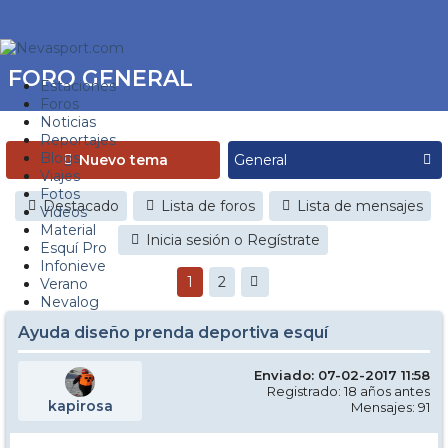
FORO GENERAL
Estaciones
Foros
Noticias
Reportajes
Blogs
Nuevo tema
Viajes
Fotos
Destacado
Lista de foros
Lista de mensajes
Videos
Material
Inicia sesión o Regístrate
Esquí Pro
Infonieve
1
2
Verano
Nevalog
Ayuda diseño prenda deportiva esquí
Enviado: 07-02-2017 11:58
Registrado: 18 años antes
kapirosa
Mensajes: 91