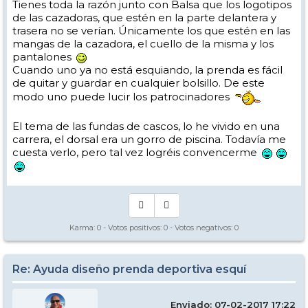
Tienes toda la razón junto con Balsa que los logotipos
Quizá podríais contemplar tener ambos, chalecos y fundas para
de las cazadoras, que estén en la parte delantera y
casco, así se podría elegir.
trasera no se verían. Únicamente los que estén en las
mangas de la cazadora, el cuello de la misma y los
pantalones
Cuando uno ya no está esquiando, la prenda es fácil
de quitar y guardar en cualquier bolsillo. De este
modo uno puede lucir los patrocinadores
El tema de las fundas de cascos, lo he vivido en una
carrera, el dorsal era un gorro de piscina. Todavía me
cuesta verlo, pero tal vez logréis convencerme
Karma:
0
- Votos positivos:
0
- Votos negativos:
0
Re: Ayuda diseño prenda deportiva esquí
Enviado: 07-02-2017 17:22