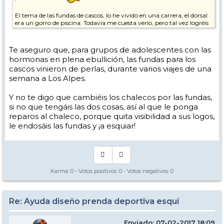
El tema de las fundas de cascos, lo he vivido en una carrera, el dorsal
era un gorro de piscina. Todavía me cuesta verlo, pero tal vez logréis
convencerme
Te aseguro que, para grupos de adolescentes con las
hormonas en plena ebullición, las fundas para los
cascos vinieron de perlas, durante varios viajes de una
semana a Los Alpes.
Y no te digo que cambiéis los chalecos por las fundas,
si no que tengáis las dos cosas, así al que le ponga
reparos al chaleco, porque quita visibilidad a sus logos,
le endosáis las fundas y ¡a esquiar!
Karma:
0
- Votos positivos:
0
- Votos negativos:
0
Re: Ayuda diseño prenda deportiva esquí
Enviado: 07-02-2017 18:09