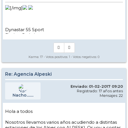
[/img]
Dynastar 55 Sport
Fischer Rc4 sls
Elan Webflex 11
Karma:
17
- Votos positivos:
1
- Votos negativos:
0
Re: Agencia Alpeski
Enviado: 01-02-2017 09:20
Registrado: 17 años antes
Nacho........
Mensajes: 22
Hola a todos
Nosotros llevamos varios años acudiendo a distintas
estaciones de los Alpes con ALPESKI. Os voy a contar