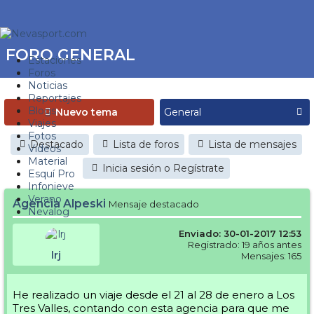
FORO GENERAL
Estaciones
Foros
Noticias
Reportajes
Blogs
Nuevo tema
Viajes
Fotos
Destacado
Lista de foros
Lista de mensajes
Videos
Material
Inicia sesión o Regístrate
Esquí Pro
Infonieve
Verano
Agencia Alpeski
Mensaje destacado
Nevalog
Enviado: 30-01-2017 12:53
Registrado: 19 años antes
lrj
Mensajes: 165
He realizado un viaje desde el 21 al 28 de enero a Los
Tres Valles, contando con esta agencia para que me