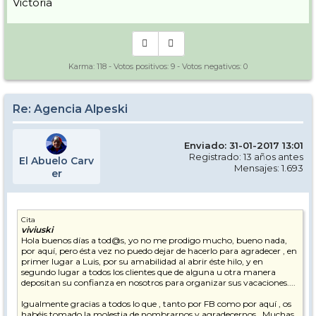
Victoria
Karma:
118
- Votos positivos:
9
- Votos negativos:
0
Re: Agencia Alpeski
Enviado: 31-01-2017 13:01
Registrado: 13 años antes
El Abuelo Carv
Mensajes: 1.693
er
Cita
viviuski
Hola buenos días a tod@s, yo no me prodigo mucho, bueno nada,
por aquí, pero ésta vez no puedo dejar de hacerlo para agradecer , en
primer lugar a Luis, por su amabilidad al abrir éste hilo, y en
segundo lugar a todos los clientes que de alguna u otra manera
depositan su confianza en nosotros para organizar sus vacaciones....
Igualmente gracias a todos lo que , tanto por FB como por aquí , os
habéis tomado la molestia de nombrarnos y agradecernos . Muchas