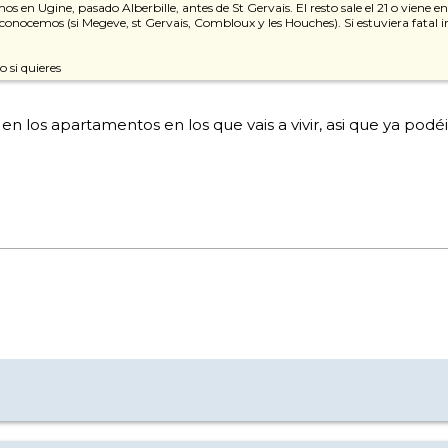
 en Ugine, pasado Alberbille, antes de St Gervais. El resto sale el 21 o viene e
 conocemos (si Megeve, st Gervais, Combloux y les Houches). Si estuviera fatal 
 si quieres
 en los apartamentos en los que vais a vivir, asi que ya p