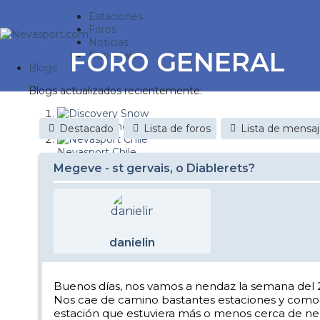
Estaciones
Foros
Noticias
FORO GENERAL
Reportajes
Blogs
Blogs actualizados recientemente:
Discovery Snow
Destacado
Lista de foros
Lista de mensa
Nevasport Chile
Megeve - st gervais, o Diablerets?
Esquiaryviajar.com
nevasport blog
Brasil
danielin
It's a powder da
Diario de un friki
Buenos días, nos vamos a nendaz la semana del 21 
Nos cae de camino bastantes estaciones y como 
Revista NIX
estación que estuviera más o menos cerca de ne