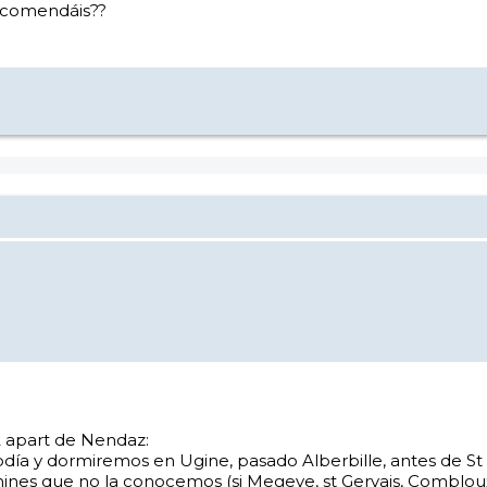
recomendáis??
2 apart de Nendaz:
día y dormiremos en Ugine, pasado Alberbille, antes de St Ge
mines que no la conocemos (si Megeve, st Gervais, Combloux y