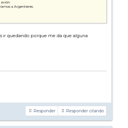
n avión
iríamos a Argentieres.
odéis ir quedando porque me da que alguna
Responder
Responder citando