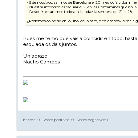
- 5 de nosotros, salimos de Barcelona el 20 mediodía y dormiremos
- Nuestra intención es esquiar el 21 en les Contamines que no la
- Después estaremos todos en Nendaz la semana del 21 al 28.
¿Podemos coincidir en lo uno, en lo otro, o en ambos? dime algo
Pues me temo que vais a coincidir en todo, hasta
esquiada os dais juntos.
Un abrazo
Nacho Campos
Karma:
0
- Votos positivos:
0
- Votos negativos:
0