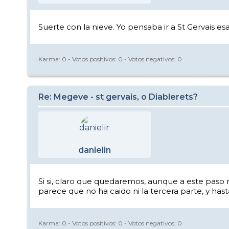
Suerte con la nieve. Yo pensaba ir a St Gervais es
Karma:
0
- Votos positivos:
0
- Votos negativos:
0
Re: Megeve - st gervais, o Diablerets?
danielin
Si si, claro que quedaremos, aunque a este paso 
parece que no ha caido ni la tercera parte, y has
Karma:
0
- Votos positivos:
0
- Votos negativos:
0