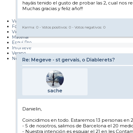
hayáis tenido el gusto de probar las 2, cual nos 
Metiendo Cantos
Muchas gracias y feliz año!!!
PUCAF - Blog
Viajes
Fotos
Karma:
0
- Votos positivos:
0
- Votos negativos:
0
Videos
Material
Esquí Pro
Infonieve
Verano
Nevalog
Re: Megeve - st gervais, o Diablerets?
sache
Danielin,
Coincidimos en todo. Estaremos 13 personas en 
- 5 de nosotros, salimos de Barcelona el 20 medio
- Nuestra intención es esquiar el 21 en les Conta