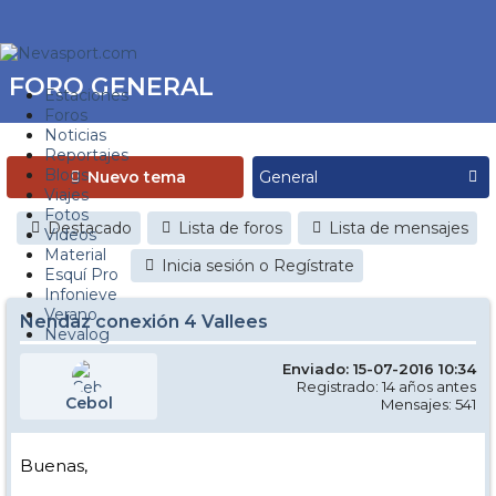
FORO GENERAL
Estaciones
Foros
Noticias
Reportajes
Blogs
Nuevo tema
Viajes
Fotos
Destacado
Lista de foros
Lista de mensajes
Videos
Material
Inicia sesión o Regístrate
Esquí Pro
Infonieve
Verano
Nendaz conexión 4 Vallees
Nevalog
Enviado: 15-07-2016 10:34
Registrado: 14 años antes
Cebol
Mensajes: 541
Buenas,