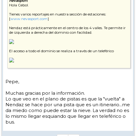
nevasport
Hola Cebol.
Tienes varios reportajes en nuestra sección de estaciones:
[
www.nevasport.com
]
Nendaz está prácticamente en el centro de los 4 valles. Te permite ir
de izquierda a derecha del dominio con facilidad.
El acceso a todo el dominio se realiza a través de un teleférico
No obstane, en ocasiones la zona de Nendaz no dispone de nieve
suficiente y hay que realizar la conexión a través de un bus.
Pepe,
El pueblo es muy familiar, lejos del glamour de Verbier pero muy
agradable y si hay nieve suficiente es un pie de pistas excelente.
Muchas gracias por la información.
Pepe
Lo que veo en el plano de pistas es que la "vuelta" a
Nendaz se hace por una pista que es un itinerario...me
da miedo como puede estar la nieve. La verdad no es
lo mismo llegar esquiando que llegar en teleférico o
bus.