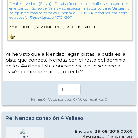
4 Valles - Verbier (Suiza) - Paraíso freeride
Los 4 Valles se encuentran
en el cantón Suizo del Valais y su estación más conocida es Verbier . El
aeropuerto más cercano es Ginebra a 160-180 kilómetros, casi todo
de autovía.
Reportajes
, el 17/01/2011
En esas fechas, salvo catástrofe, las tendrás abiertas.
Ya he visto que a Nendaz llegan pistas, la duda es la
pista que conecta Nendaz con el resto del dominio
de los 4Vallees. Esta conexión es la que se hace a
través de un itinerario...¿correcto?
Karma:
0
- Votos positivos:
0
- Votos negativos:
0
Re: Nendaz conexión 4 Vallees
Enviado: 28-08-2016 00:00
Registrado: 14 años antes