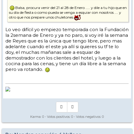
Balsa, procura venir del 21 al 28 de Enero ..... y dile a tu hijo que en
su día de fiesta o como pueda se venga a esquiar con nosotros .... y
otro que nos prepare unos chuletones
Lo veo difícil yo empiezo temporada con la Fundación
la 2semana de Enero y ya no paro, si voy iré la semana
de Reyes que es la única que tengo libre, pero mas
adelante cuando el este ya allí si quieres su tf te lo
doy, el muchas mañanas sale a esquiar de
demostrador con los clientes del hotel, y luego a la
cocina para las cenas, y tiene un día libre a la semana
pero va rotando.
Karma:
0
- Votos positivos:
0
- Votos negativos:
0