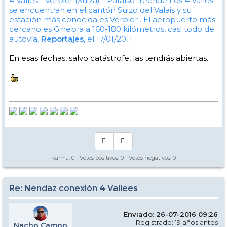
4 Valles - Verbier (Suiza) - Paraíso freeride
Los 4 Valles
se encuentran en el cantón Suizo del Valais y su
estación más conocida es Verbier . El aeropuerto más
cercano es Ginebra a 160-180 kilómetros, casi todo de
autovía.
Reportajes
, el 17/01/2011
En esas fechas, salvo catástrofe, las tendrás abiertas.
Karma:
0
- Votos positivos:
0
- Votos negativos:
0
Re: Nendaz conexión 4 Vallees
Enviado: 26-07-2016 09:26
Registrado: 19 años antes
Nacho Campo