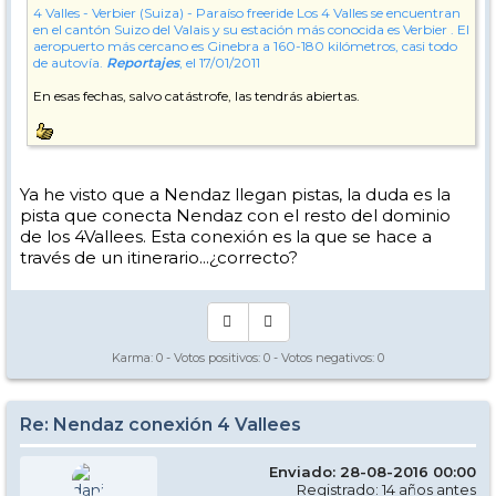
4 Valles - Verbier (Suiza) - Paraíso freeride
Los 4 Valles se encuentran
en el cantón Suizo del Valais y su estación más conocida es Verbier . El
aeropuerto más cercano es Ginebra a 160-180 kilómetros, casi todo
de autovía.
Reportajes
, el 17/01/2011
En esas fechas, salvo catástrofe, las tendrás abiertas.
Ya he visto que a Nendaz llegan pistas, la duda es la
pista que conecta Nendaz con el resto del dominio
de los 4Vallees. Esta conexión es la que se hace a
través de un itinerario...¿correcto?
Karma:
0
- Votos positivos:
0
- Votos negativos:
0
Re: Nendaz conexión 4 Vallees
Enviado: 28-08-2016 00:00
Registrado: 14 años antes