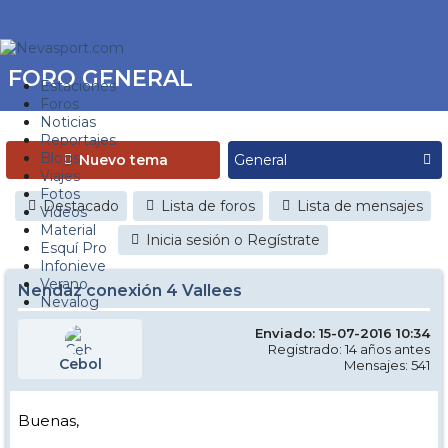
FORO GENERAL
Estaciones
Foros
Noticias
Reportajes
Blogs
Nuevo tema
Viajes
Fotos
Destacado
Lista de foros
Lista de mensajes
Videos
Material
Inicia sesión o Regístrate
Esquí Pro
Infonieve
Verano
Nendaz conexión 4 Vallees
Nevalog
Enviado: 15-07-2016 10:34
Registrado: 14 años antes
Cebol
Mensajes: 541
Buenas,