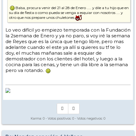
Balsa, procura venir del 21 al 28 de Enero ..... y dile a tu hijo que en
su día de fiesta o como pueda se venga a esquiar con nosotros .... y
otro que nos prepare unos chuletones
Lo veo difícil yo empiezo temporada con la Fundación
la 2semana de Enero y ya no paro, si voy iré la semana
de Reyes que es la única que tengo libre, pero mas
adelante cuando el este ya allí si quieres su tf te lo
doy, el muchas mañanas sale a esquiar de
demostrador con los clientes del hotel, y luego a la
cocina para las cenas, y tiene un día libre a la semana
pero va rotando.
Karma:
0
- Votos positivos:
0
- Votos negativos:
0