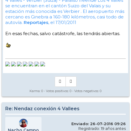
4 Valles - Verbier (Suiza) - Paraíso freeride
Los 4 Valles
se encuentran en el cantón Suizo del Valais y su
estación más conocida es Verbier . El aeropuerto más
cercano es Ginebra a 160-180 kilómetros, casi todo de
autovía.
Reportajes
, el 17/01/2011
En esas fechas, salvo catástrofe, las tendrás abiertas.
Karma:
0
- Votos positivos:
0
- Votos negativos:
0
Re: Nendaz conexión 4 Vallees
Enviado: 26-07-2016 09:26
Registrado: 19 años antes
Nacho Campo