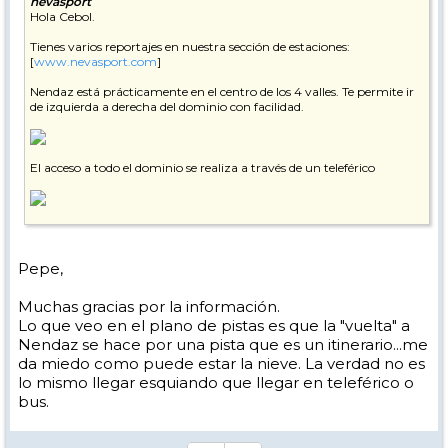
nevasport
Hola Cebol.
Tienes varios reportajes en nuestra sección de estaciones:
[
www.nevasport.com
]
Nendaz está prácticamente en el centro de los 4 valles. Te permite ir
de izquierda a derecha del dominio con facilidad.
El acceso a todo el dominio se realiza a través de un teleférico
No obstane, en ocasiones la zona de Nendaz no dispone de nieve
suficiente y hay que realizar la conexión a través de un bus.
Pepe,
El pueblo es muy familiar, lejos del glamour de Verbier pero muy
agradable y si hay nieve suficiente es un pie de pistas excelente.
Muchas gracias por la información.
Pepe
Lo que veo en el plano de pistas es que la "vuelta" a
Nendaz se hace por una pista que es un itinerario...me
da miedo como puede estar la nieve. La verdad no es
lo mismo llegar esquiando que llegar en teleférico o
bus.