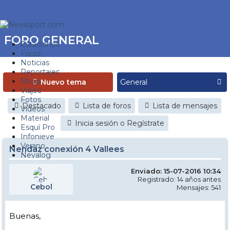
FORO GENERAL
Estaciones
Foros
Noticias
Reportajes
Blogs
Nuevo tema
Viajes
Fotos
Destacado
Lista de foros
Lista de mensajes
Videos
Material
Inicia sesión o Regístrate
Esquí Pro
Infonieve
Verano
Nendaz conexión 4 Vallees
Nevalog
Enviado: 15-07-2016 10:34
Registrado: 14 años antes
Cebol
Mensajes: 541
Buenas,