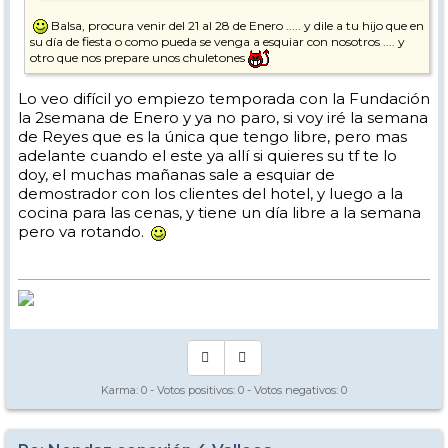
Balsa, procura venir del 21 al 28 de Enero ..... y dile a tu hijo que en
su día de fiesta o como pueda se venga a esquiar con nosotros .... y
otro que nos prepare unos chuletones
Lo veo difícil yo empiezo temporada con la Fundación
la 2semana de Enero y ya no paro, si voy iré la semana
de Reyes que es la única que tengo libre, pero mas
adelante cuando el este ya allí si quieres su tf te lo
doy, el muchas mañanas sale a esquiar de
demostrador con los clientes del hotel, y luego a la
cocina para las cenas, y tiene un día libre a la semana
pero va rotando.
Karma:
0
- Votos positivos:
0
- Votos negativos:
0