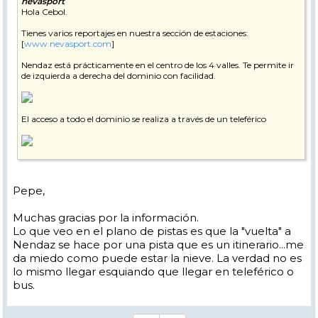
nevasport
Hola Cebol.
Tienes varios reportajes en nuestra sección de estaciones:
[
www.nevasport.com
]
Nendaz está prácticamente en el centro de los 4 valles. Te permite ir
de izquierda a derecha del dominio con facilidad.
El acceso a todo el dominio se realiza a través de un teleférico
No obstane, en ocasiones la zona de Nendaz no dispone de nieve
suficiente y hay que realizar la conexión a través de un bus.
Pepe,
El pueblo es muy familiar, lejos del glamour de Verbier pero muy
agradable y si hay nieve suficiente es un pie de pistas excelente.
Muchas gracias por la información.
Pepe
Lo que veo en el plano de pistas es que la "vuelta" a
Nendaz se hace por una pista que es un itinerario...me
da miedo como puede estar la nieve. La verdad no es
lo mismo llegar esquiando que llegar en teleférico o
bus.