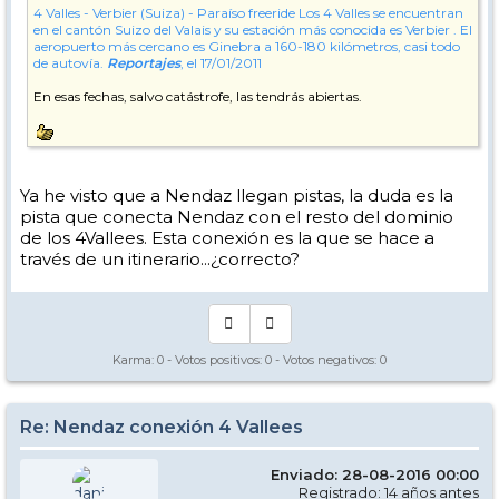
4 Valles - Verbier (Suiza) - Paraíso freeride
Los 4 Valles se encuentran
en el cantón Suizo del Valais y su estación más conocida es Verbier . El
aeropuerto más cercano es Ginebra a 160-180 kilómetros, casi todo
de autovía.
Reportajes
, el 17/01/2011
En esas fechas, salvo catástrofe, las tendrás abiertas.
Ya he visto que a Nendaz llegan pistas, la duda es la
pista que conecta Nendaz con el resto del dominio
de los 4Vallees. Esta conexión es la que se hace a
través de un itinerario...¿correcto?
Karma:
0
- Votos positivos:
0
- Votos negativos:
0
Re: Nendaz conexión 4 Vallees
Enviado: 28-08-2016 00:00
Registrado: 14 años antes