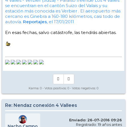
4 Valles - Verbier (Suiza) - Paraíso freeride
Los 4 Valles
se encuentran en el cantón Suizo del Valais y su
estación más conocida es Verbier . El aeropuerto más
cercano es Ginebra a 160-180 kilómetros, casi todo de
autovía.
Reportajes
, el 17/01/2011
En esas fechas, salvo catástrofe, las tendrás abiertas.
Karma:
0
- Votos positivos:
0
- Votos negativos:
0
Re: Nendaz conexión 4 Vallees
Enviado: 26-07-2016 09:26
Registrado: 19 años antes
Nacho Campo