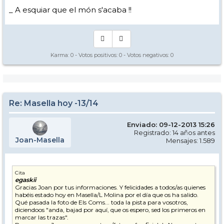
_ A esquiar que el món s'acaba !!
Karma:
0
- Votos positivos:
0
- Votos negativos:
0
Re: Masella hoy -13/14
Enviado: 09-12-2013 15:26
Registrado: 14 años antes
Joan-Masella
Mensajes: 1.589
Cita
egaskii
Gracias Joan por tus informaciones. Y felicidades a todos/as quienes
habéis estado hoy en Masella/L Molina por el día que os ha salido.
Qué pasada la foto de Els Coms... toda la pista para vosotros,
diciendoos "anda, bajad por aquí, que os espero, sed los primeros en
marcar las trazas".