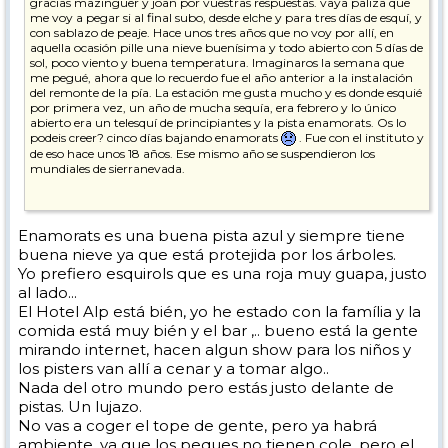
gracias mazinguer y joan por vuestras respuestas. vaya paliza que
me voy a pegar si al final subo, desde elche y para tres días de esquí, y
con sablazo de peaje. Hace unos tres años que no voy por allí, en
aquella ocasión pille una nieve buenísima y todo abierto con 5 días de
sol, poco viento y buena temperatura. Imaginaros la semana que
me pegué, ahora que lo recuerdo fue el año anterior a la instalación
del remonte de la pía. La estación me gusta mucho y es donde esquié
por primera vez, un año de mucha sequía, era febrero y lo único
abierto era un telesquí de principiantes y la pista enamorats. Os lo
podeis creer? cinco días bajando enamorats
. Fue con el instituto y
de eso hace unos 18 años. Ese mismo año se suspendieron los
mundiales de sierranevada.
Mazinguer por lo que me dices el hotel no esta mal entonces. Pero
vamos barato no es que sea mucho, para los días que voy 100 euros
Enamorats es una buena pista azul y siempre tiene
la habitación doble con desayuno. Eso si, cerca de pistas si que esta.
buena nieve ya que está protejida por los árboles.
Yo prefiero esquirols que es una roja muy guapa, justo
saludos.
al lado...
El Hotel Alp está bién, yo he estado con la família y la
comida está muy bién y el bar ,.. bueno está la gente
mirando internet, hacen algun show para los niños y
los pisters van allí a cenar y a tomar algo..
Nada del otro mundo pero estás justo delante de
pistas. Un lujazo.
No vas a coger el tope de gente, pero ya habrá
ambiente, ya que los peques no tienen cole, pero el