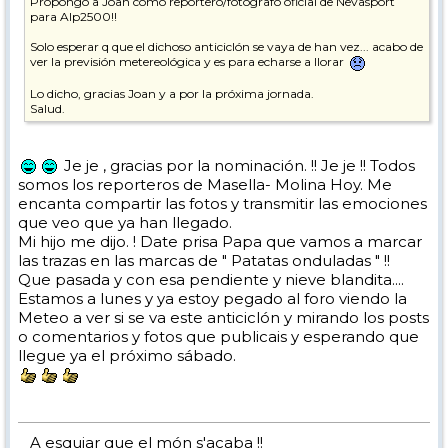
Propongo a Joan como reportero/fotografo oficial de Nevasport
para Alp2500!!
Solo esperar q que el dichoso anticiclón se vaya de han vez... acabo de
ver la previsión metereológica y es para echarse a llorar
Lo dicho, gracias Joan y a por la próxima jornada.
Salud.
Je je , gracias por la nominación. !! Je je !! Todos
somos los reporteros de Masella- Molina Hoy. Me
encanta compartir las fotos y transmitir las emociones
que veo que ya han llegado.
Mi hijo me dijo. ! Date prisa Papa que vamos a marcar
las trazas en las marcas de " Patatas onduladas " !!
Que pasada y con esa pendiente y nieve blandita....
Estamos a lunes y ya estoy pegado al foro viendo la
Meteo a ver si se va este anticiclón y mirando los posts
o comentarios y fotos que publicais y esperando que
llegue ya el próximo sábado.
_ A esquiar que el món s'acaba !!