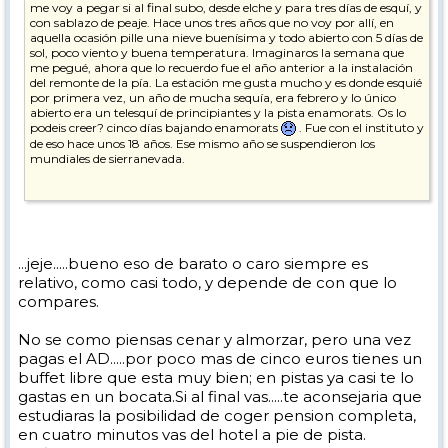
me voy a pegar si al final subo, desde elche y para tres días de esquí, y
con sablazo de peaje. Hace unos tres años que no voy por allí, en
aquella ocasión pille una nieve buenísima y todo abierto con 5 días de
sol, poco viento y buena temperatura. Imaginaros la semana que
me pegué, ahora que lo recuerdo fue el año anterior a la instalación
del remonte de la pía. La estación me gusta mucho y es donde esquié
por primera vez, un año de mucha sequía, era febrero y lo único
abierto era un telesquí de principiantes y la pista enamorats. Os lo
podeis creer? cinco días bajando enamorats
. Fue con el instituto y
de eso hace unos 18 años. Ese mismo año se suspendieron los
mundiales de sierranevada.
Mazinguer por lo que me dices el hotel no esta mal entonces. Pero
vamos barato no es que sea mucho, para los días que voy 100 euros
la habitación doble con desayuno. Eso si, cerca de pistas si que esta.
...jeje.....bueno eso de barato o caro siempre es
saludos.
relativo, como casi todo, y depende de con que lo
compares.
No se como piensas cenar y almorzar, pero una vez
pagas el AD.....por poco mas de cinco euros tienes un
buffet libre que esta muy bien; en pistas ya casi te lo
gastas en un bocata.Si al final vas.....te aconsejaria que
estudiaras la posibilidad de coger pension completa,
en cuatro minutos vas del hotel a pie de pista.