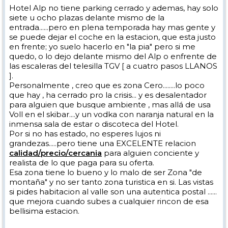
Hotel Alp no tiene parking cerrado y ademas, hay solo
siete u ocho plazas delante mismo de la
entrada......pero en plena temporada hay mas gente y
se puede dejar el coche en la estacion, que esta justo
en frente; yo suelo hacerlo en "la pia" pero si me
quedo, o lo dejo delante mismo del Alp o enfrente de
las escaleras del telesilla TGV [ a cuatro pasos LLANOS
].
Personalmente , creo que es zona Cero........lo poco
que hay , ha cerrado pro la crisis... y es desalentador
para alguien que busque ambiente , mas allá de usa
Voll en el skibar....y un vodka con naranja natural en la
inmensa sala de estar o discoteca del Hotel.
Por si no has estado, no esperes lujos ni
grandezas.....pero tiene una EXCELENTE relacion
calidad/precio/cercania
para alguien conciente y
realista de lo que paga para su oferta.
Esa zona tiene lo bueno y lo malo de ser Zona "de
montaña" y no ser tanto zona turistica en si. Las vistas
si pides habitacion al valle son una autentica postal ......
que mejora cuando subes a cualquier rincon de esa
bellisima estacion.