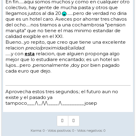
En fin......aqui somos muchos y como en cualquier otro
colectivo, hay gente de mucha pasta y otros que
llegamos justos al dia 20
......pero de verdad no diria
que es un hotel caro. Aveces por ahorrar tres chavos
del ocho.....nos tiramos a una cochambrosa "pension
marujita" que no tiene el mas minimo estandar de
calidad exigible en el XXI.
Bueno...yo repito, que creo que tiene una excelente
relacion
precio/proximidad/calidad.
......y con
esta
relacion, que alguien proponga algo
mejor que lo estudiare encantado; es un hotel sin
lujos....pero ,personalmente ,doy por bien pagado
cada euro que dejo.
Aprovecha estos tres segundos.; el futuro aun no
existe y el pasado ya
tampoco___/\_/\/\____/\_________josep
Karma:
0
- Votos positivos:
0
- Votos negativos:
0