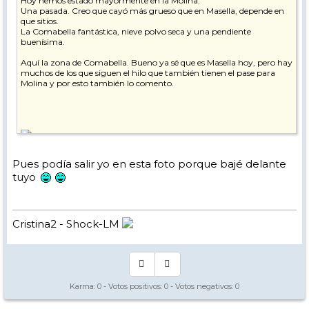
Hoy hemos estado mayormente en la Molina.
Una pasada. Creo que cayó más grueso que en Masella, depende en
que sitios.
La Comabella fantástica, nieve polvo seca y una pendiente
buenísima.
Aquí la zona de Comabella. Bueno ya sé que es Masella hoy, pero hay
muchos de los que siguen el hilo que también tienen el pase para
Molina y por esto también lo comento.
Esquiar es una pasada. Te se quitan todos los males... A disfrutar !!!!
Pues podía salir yo en esta foto porque bajé delante
tuyo
Cristina2 - Shock-LM
Karma:
0
- Votos positivos:
0
- Votos negativos:
0