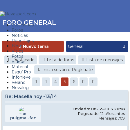
FORO GENERAL
Estaciones
Foros
Noticias
Reportajes
Blogs
Nuevo tema
Viajes
Fotos
Destacado
Lista de foros
Lista de mensajes
Videos
Material
Inicia sesión o Regístrate
Esquí Pro
Infonieve
4
5
6
Verano
Nevalog
Re: Masella hoy -13/14
Enviado: 08-12-2013 20:58
Registrado: 12 años antes
puigmal-fan
Mensajes: 709