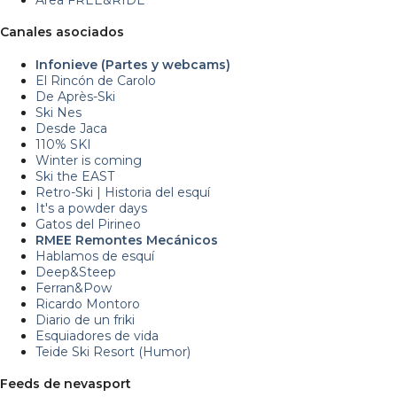
Canales asociados
Infonieve (Partes y webcams)
El Rincón de Carolo
De Après-Ski
Ski Nes
Desde Jaca
110% SKI
Winter is coming
Ski the EAST
Retro-Ski | Historia del esquí
It's a powder days
Gatos del Pirineo
RMEE Remontes Mecánicos
Hablamos de esquí
Deep&Steep
Ferran&Pow
Ricardo Montoro
Diario de un friki
Esquiadores de vida
Teide Ski Resort (Humor)
Feeds de nevasport