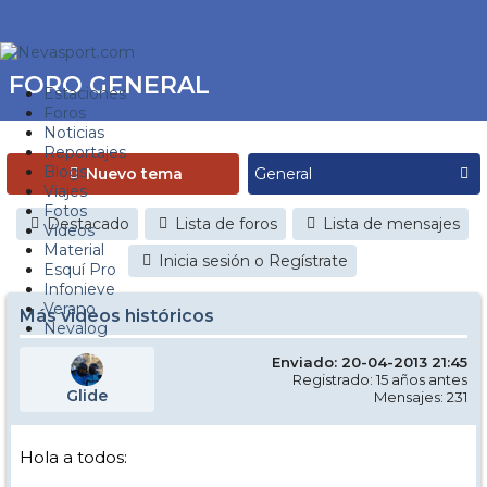
FORO GENERAL
Estaciones
Foros
Noticias
Reportajes
Blogs
Nuevo tema
Viajes
Fotos
Destacado
Lista de foros
Lista de mensajes
Videos
Material
Inicia sesión o Regístrate
Esquí Pro
Infonieve
Verano
Más videos históricos
Nevalog
Enviado: 20-04-2013 21:45
Registrado: 15 años antes
Glide
Mensajes: 231
Hola a todos: