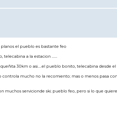
s y planos el pueblo es bastante feo
o, telecabina a la estacion .......
ñita 30km o asi.....el pueblo bonito, telecabina desde el pu
o controla mucho no la recomiento; mas o menos pasa con p
muchos servicionde ski; pueblo feo, pero si lo que quieres es e