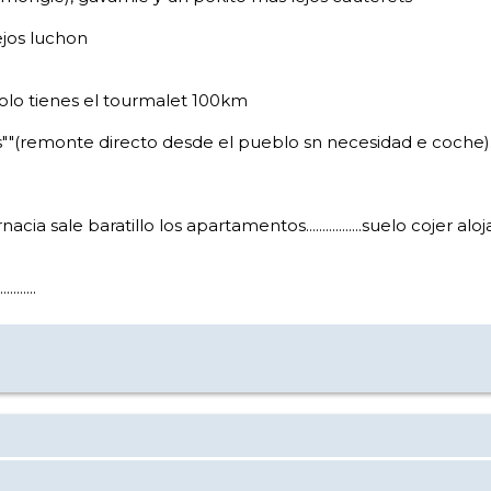
lejos luchon
solo tienes el tourmalet 100km
s""(remonte directo desde el pueblo sn necesidad e coche).
ia sale baratillo los apartamentos.................suelo cojer a
.......