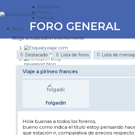
Estaciones
Foros
Noticias
FORO GENERAL
Reportajes
Blogs
Blogs actualizados recientemente:
Esquiaryviajar.com
Destacado
Lista de foros
Lista de mensa
nevasport blog
Viaje a pirineo frances
Discovery Snow
Brasil
It's a powder da
folgadin
Diario de un friki
Nevasport Chile
Hola buenas a todos los foreros,
bueno como indica el titulo estoy pensando hacer u
Revista NIX
que estación ir, comparativa de precios respecto