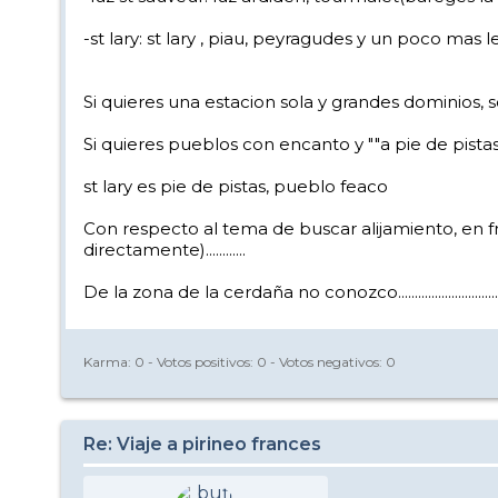
-st lary: st lary , piau, peyragudes y un poco mas 
Si quieres una estacion sola y grandes dominios, 
Si quieres pueblos con encanto y ""a pie de pista
st lary es pie de pistas, pueblo feaco
Con respecto al tema de buscar alijamiento, en frnac
directamente)............
De la zona de la cerdaña no conozco..................................
Karma:
0
- Votos positivos:
0
- Votos negativos:
0
Re: Viaje a pirineo frances