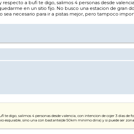
respecto a bufi te digo, salimos 4 personas desde valencia, c
 quedarme en un sitio fijo. No busco una estacion de gran 
o sea necesario para ir a pistas mejor, pero tampoco import
 te digo, salimos 4 personas desde valencia, con intencion de cojer 3 dias de for
o esquiable, sino una con bastante(de 50km minimo diria) y si puede ser zonas 