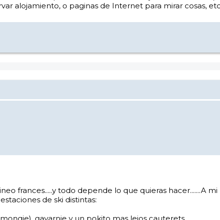
r alojamiento, o paginas de Internet para mirar cosas, etc.
irineo frances.....y todo depende lo que quieras hacer......
estaciones de ski distintas:
a mongie), gavarnie y un pokito mas lejos cauterets