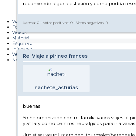
recomiende alguna estación y como podría reserva
Metiendo Cantos
PUCAF - Blog
Viajes
Karma:
0
- Votos positivos:
0
- Votos negativos:
0
Fotos
Videos
Material
Esquí Pro
Infonieve
Verano
Re: Viaje a pirineo frances
Nevalog
nachete_asturias
buenas
Yo he organizado con mi familia varios viajes al p
y St lary como centros neuralgicos para ir a varias 
-luz st sauveur: luz ardiden, tourmalet(bareges l