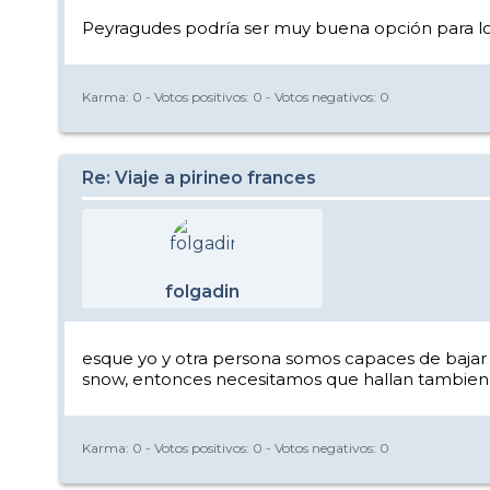
Peyragudes podría ser muy buena opción para lo q
Karma:
0
- Votos positivos:
0
- Votos negativos:
0
Re: Viaje a pirineo frances
folgadin
esque yo y otra persona somos capaces de bajar p
snow, entonces necesitamos que hallan tambien bu
Karma:
0
- Votos positivos:
0
- Votos negativos:
0