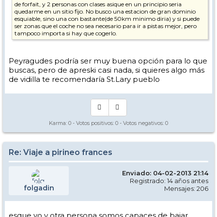
de forfait, y 2 personas con clases asique en un principio seria
quedarme en un sitio fijo. No busco una estacion de gran dominio
esquiable, sino una con bastante(de 50km minimo diria) y si puede
ser zonas que el coche no sea necesario para ir a pistas mejor, pero
tampoco importa si hay que cogerlo.
Peyragudes podría ser muy buena opción para lo que
buscas, pero de apreski casi nada, si quieres algo más
de vidilla te recomendaría St.Lary pueblo
Karma:
0
- Votos positivos:
0
- Votos negativos:
0
Re: Viaje a pirineo frances
Enviado: 04-02-2013 21:14
Registrado: 14 años antes
folgadin
Mensajes: 206
esque yo y otra persona somos capaces de bajar