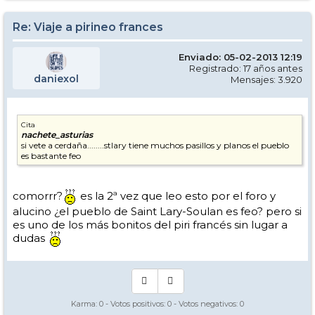
Re: Viaje a pirineo frances
Enviado: 05-02-2013 12:19
Registrado: 17 años antes
daniexol
Mensajes: 3.920
Cita
nachete_asturias
si vete a cerdaña........stlary tiene muchos pasillos y planos el pueblo
es bastante feo
comorrr?
es la 2ª vez que leo esto por el foro y
alucino ¿el pueblo de Saint Lary-Soulan es feo? pero si
es uno de los más bonitos del piri francés sin lugar a
dudas
Karma:
0
- Votos positivos:
0
- Votos negativos:
0