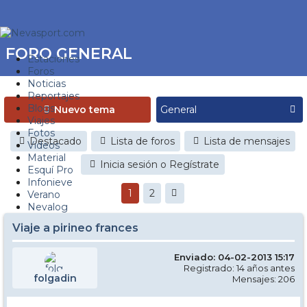
FORO GENERAL
Estaciones
Foros
Noticias
Reportajes
Blogs
Nuevo tema
Viajes
Fotos
Destacado
Lista de foros
Lista de mensajes
Videos
Material
Inicia sesión o Regístrate
Esquí Pro
Infonieve
1
2
Verano
Nevalog
Viaje a pirineo frances
Enviado: 04-02-2013 15:17
Registrado: 14 años antes
folgadin
Mensajes: 206