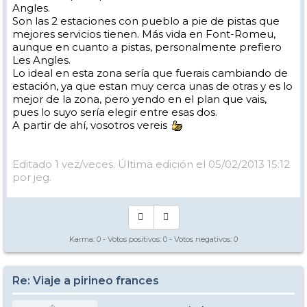
Angles.
Son las 2 estaciones con pueblo a pie de pistas que
mejores servicios tienen. Más vida en Font-Romeu,
aunque en cuanto a pistas, personalmente prefiero
Les Angles.
Lo ideal en esta zona sería que fuerais cambiando de
estación, ya que estan muy cerca unas de otras y es lo
mejor de la zona, pero yendo en el plan que vais,
pues lo suyo sería elegir entre esas dos.
A partir de ahí, vosotros vereis
Editado 1 vez/veces. Última edición el 05/02/2013 15:12
por jeg.
Karma:
0
- Votos positivos:
0
- Votos negativos:
0
Re: Viaje a pirineo frances