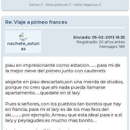
Karma:
0
- Votos positivos:
0
- Votos negativos:
0
Re: Viaje a pirineo frances
Enviado: 05-02-2013 16:35
Registrado: 20 años antes
nachete_asturi
Mensajes: 169
as
piau en impresionante como estacion.........para mi de
la mejor nieve del pirineo junto con cauterets
alojarte en piau descartalo,son una mierda de studios,
porque no creo que ahi nada pueda llamarse
apartamento......quedate en st lary
Pues si señores, con los pueblos tan bonitos que hay
en francia, para mi st lary es de los mas feos del
ski.............por ejemplo, Arreau que esta ideal para ir a st
lary y peyragudes es mucho mas bonito....