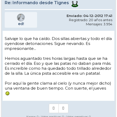
Re: Informando desde Tignes
Enviado: 04-12-2012 17:41
Registrado: 20 años antes
ed!
Mensajes: 3.954
Salvaje lo que ha caído. Dos sillas abiertas y todo el día
oyendose detonaciones. Sigue nevando. Es
impresionante...
Hemos aguantado tres horas largas hasta que se ha
cerrado el día. Eso y que las patas no daban para más.
Es increíble como ha quedado todo trillado alrededor
de la silla. La única pista accesible era un patatal.
Por aquí la gente clama al cielo (y nunca mejor dicho)
una ventana de buen tiempo. Con suerte, el jueves
Karma:
0
- Votos positivos:
0
- Votos negativos:
0