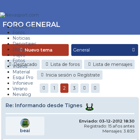
FORO GENERAL
Estaciones
Foros
Noticias
Reportajes
Blogs
Nuevo tema
Viajes
Fotos
Destacado
Lista de foros
Lista de mensajes
Videos
Material
Inicia sesión o Regístrate
Esquí Pro
Infonieve
1
2
3
Verano
Nevalog
Re: Informando desde Tignes
Enviado: 03-12-2012 18:30
Registrado: 15 años antes
beai
Mensajes: 3.835