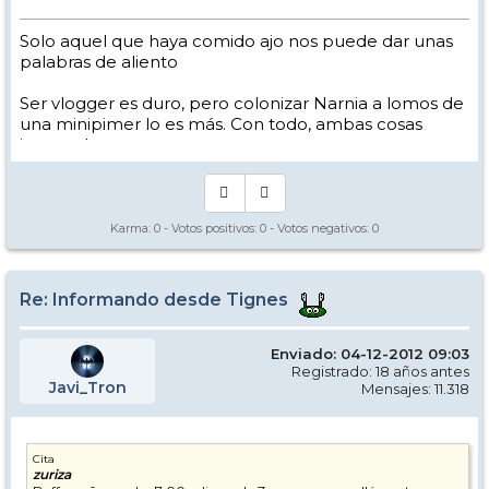
Solo aquel que haya comido ajo nos puede dar unas
palabras de aliento
Ser vlogger es duro, pero colonizar Narnia a lomos de
una minipimer lo es más. Con todo, ambas cosas
intento hacer.
Yo hago esquí extremo : voy de extremo a extremo
de la pista
Los caminos del esquí son inescrotables ...
Karma:
0
- Votos positivos:
0
- Votos negativos:
0
Re: Informando desde Tignes
Enviado: 04-12-2012 09:03
Registrado: 18 años antes
Javi_Tron
Mensajes: 11.318
Cita
zuriza