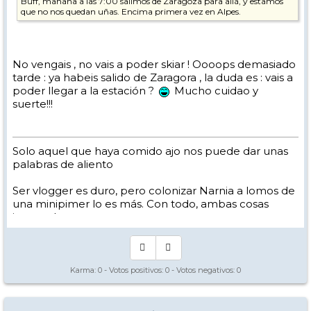
Buff, mañana a las 7:00 salimos de Zaragoza para allá, y estamos
que no nos quedan uñas. Encima primera vez en Alpes.
No vengais , no vais a poder skiar ! Oooops demasiado
tarde : ya habeis salido de Zaragora , la duda es : vais a
poder llegar a la estación ?
Mucho cuidao y
suerte!!!
Solo aquel que haya comido ajo nos puede dar unas
palabras de aliento
Ser vlogger es duro, pero colonizar Narnia a lomos de
una minipimer lo es más. Con todo, ambas cosas
intento hacer.
Yo hago esquí extremo : voy de extremo a extremo
de la pista
Los caminos del esquí son inescrotables ...
Karma:
0
- Votos positivos:
0
- Votos negativos:
0