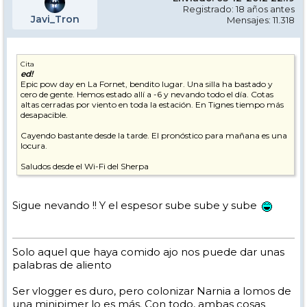
Registrado: 18 años antes
Javi_Tron
Mensajes: 11.318
Cita
ed!
Epic pow day en La Fornet, bendito lugar. Una silla ha bastado y
cero de gente. Hemos estado allí a -6 y nevando todo el día. Cotas
altas cerradas por viento en toda la estación. En Tignes tiempo más
desapacible.
Cayendo bastante desde la tarde. El pronóstico para mañana es una
locura.
Saludos desde el Wi-Fi del Sherpa
Sigue nevando !! Y el espesor sube sube y sube
Solo aquel que haya comido ajo nos puede dar unas
palabras de aliento
Ser vlogger es duro, pero colonizar Narnia a lomos de
una minipimer lo es más. Con todo, ambas cosas