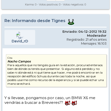
Karma:
0
- Votos positivos:
0
- Votos negativos:
0
Re: Informando desde Tignes
Enviado: 04-12-2012 19:32
Moderador
Registrado: 21 años antes
David_rD
Mensajes: 16.103
Cita
Nacho Campos
Para aquellos que no tengáis guía en la estación, procurad enteraos
bien de dónde os tenéis que presentar. Si alguno está perdido y no
sabe ni dónde está ni qué tiene que hacer, me podrá encontrar en la
recepción del edificio Schuss durante casi toda la noche, asi que
podéis usarme como recurso de la esperanza y si se puede echar una
mano se echará.
Y si llevase, pongamos por caso, un BMW X6 me
vendrías a buscar a Brevieres??