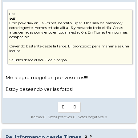
Cita
ed!
Epic pow day en La Fornet, bendito lugar. Una silla ha bastado y
cero de gente. Hemos estado allí a -6 y nevando todo el día. Cotas
altas cerradas por viento en toda la estación. En Tignes tiempo más
desapacible.
Cayendo bastante desde la tarde. El pronóstico para mañana es una
locura.
Saludos desde el Wi-Fi del Sherpa
Me alegro mogollón por vosotros!!!!
Estoy deseando ver las fotos!!
Karma:
0
- Votos positivos:
0
- Votos negativos:
0
Re: Informando desde Tignes