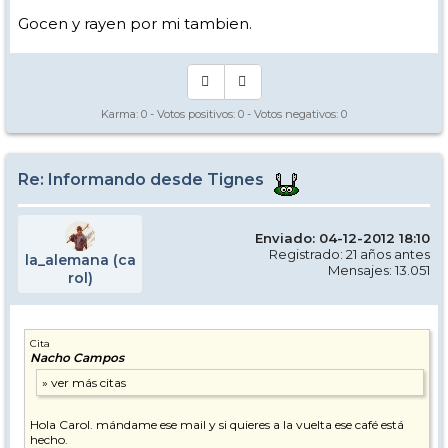
podéis usarme como recurso de la esperanza y si se puede echar una
mano se echará.
Gocen y rayen por mi tambien.
Buen viaje a todos, cuidado en la carretera que quedan muchas
temporadas por delante y un abrazo desde Tignes.
Nacho Campos
Karma:
0
- Votos positivos:
0
- Votos negativos:
0
Re: Informando desde Tignes
Enviado: 04-12-2012 18:10
Registrado: 21 años antes
la_alemana (ca
Mensajes: 13.051
rol)
Cita
Nacho Campos
Hola Carol. mándame ese mail y si quieres a la vuelta ese café está
hecho.