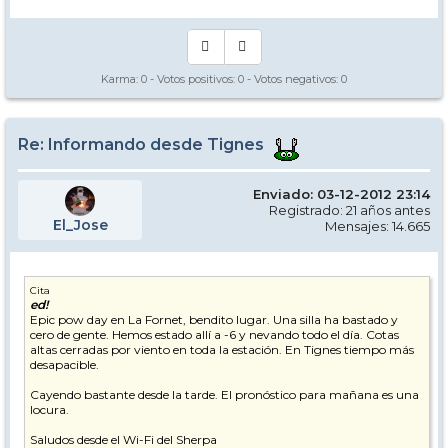
Karma:
0
- Votos positivos:
0
- Votos negativos:
0
Re: Informando desde Tignes
Enviado: 03-12-2012 23:14
Registrado: 21 años antes
El_Jose
Mensajes: 14.665
Cita
ed!
Epic pow day en La Fornet, bendito lugar. Una silla ha bastado y
cero de gente. Hemos estado allí a -6 y nevando todo el día. Cotas
altas cerradas por viento en toda la estación. En Tignes tiempo más
desapacible.
Cayendo bastante desde la tarde. El pronóstico para mañana es una
locura.
Saludos desde el Wi-Fi del Sherpa