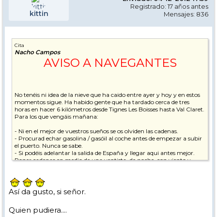
Registrado: 17 años antes
kittin
Mensajes: 836
Cita
Nacho Campos
AVISO A NAVEGANTES
No tenéis ni idea de la nieve que ha caido entre ayer y hoy y en estos
momentos sigue. Ha habido gente que ha tardado cerca de tres
horas en hacer 6 kilómetros desde Tignes Les Boisses hasta Val Claret.
Para los que vengáis mañana:
- Ni en el mejor de vuestros sueños se os olviden las cadenas.
- Procurad echar gasolina / gasóil al coche antes de empezar a subir
el puerto. Nunca se sabe.
- Si podéis adelantar la salida de España y llegar aqui antes mejor.
Poner cadenas en medio de una ventista, de noche, con viento y
mucho frío no es lo más agradable del mundo.
Para aquellos que no tengáis guía en la estación, procurad enteraos
Así da gusto, si señor.
bien de dónde os tenéis que presentar. Si alguno está perdido y no
sabe ni dónde está ni qué tiene que hacer, me podrá encontrar en la
Quien pudiera....
recepción del edificio Schuss durante casi toda la noche, asi que