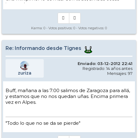
intento hacer.
Yo hago esquí extremo : voy de extremo a extremo
de la pista
Los caminos del esquí son inescrotables ...
Karma:
0
- Votos positivos:
0
- Votos negativos:
0
Re: Informando desde Tignes
Enviado: 03-12-2012 22:41
Registrado: 14 años antes
zuriza
Mensajes: 97
Buff, mañana a las 7:00 salimos de Zaragoza para allá,
y estamos que no nos quedan uñas. Encima primera
vez en Alpes.
"Todo lo que no se da se pierde"