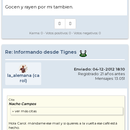
podéis usarme como recurso de la esperanza y si se puede echar una
mano se echará.
Gocen y rayen por mi tambien.
Buen viaje a todos, cuidado en la carretera que quedan muchas
temporadas por delante y un abrazo desde Tignes.
Nacho Campos
Karma:
0
- Votos positivos:
0
- Votos negativos:
0
Re: Informando desde Tignes
Enviado: 04-12-2012 18:10
Registrado: 21 años antes
la_alemana (ca
Mensajes: 13.051
rol)
Cita
Nacho Campos
Hola Carol. mándame ese mail y si quieres a la vuelta ese café está
hecho.