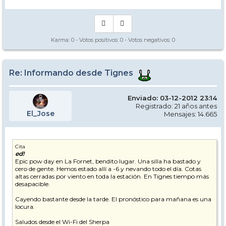
Karma:
0
- Votos positivos:
0
- Votos negativos:
0
Re: Informando desde Tignes
Enviado: 03-12-2012 23:14
Registrado: 21 años antes
El_Jose
Mensajes: 14.665
Cita
ed!
Epic pow day en La Fornet, bendito lugar. Una silla ha bastado y
cero de gente. Hemos estado allí a -6 y nevando todo el día. Cotas
altas cerradas por viento en toda la estación. En Tignes tiempo más
desapacible.
Cayendo bastante desde la tarde. El pronóstico para mañana es una
locura.
Saludos desde el Wi-Fi del Sherpa