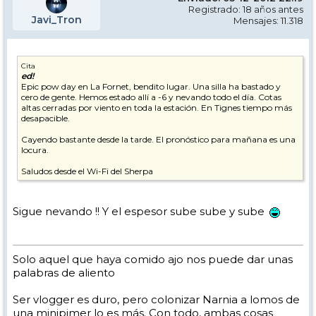
Registrado: 18 años antes
Javi_Tron
Mensajes: 11.318
Cita
ed!
Epic pow day en La Fornet, bendito lugar. Una silla ha bastado y
cero de gente. Hemos estado allí a -6 y nevando todo el día. Cotas
altas cerradas por viento en toda la estación. En Tignes tiempo más
desapacible.
Cayendo bastante desde la tarde. El pronóstico para mañana es una
locura.
Saludos desde el Wi-Fi del Sherpa
Sigue nevando !! Y el espesor sube sube y sube
Solo aquel que haya comido ajo nos puede dar unas
palabras de aliento
Ser vlogger es duro, pero colonizar Narnia a lomos de
una minipimer lo es más. Con todo, ambas cosas