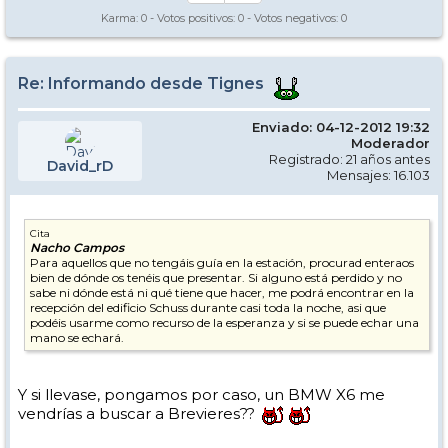
Karma:
0
- Votos positivos:
0
- Votos negativos:
0
Re: Informando desde Tignes
Enviado: 04-12-2012 19:32
Moderador
Registrado: 21 años antes
David_rD
Mensajes: 16.103
Cita
Nacho Campos
Para aquellos que no tengáis guía en la estación, procurad enteraos
bien de dónde os tenéis que presentar. Si alguno está perdido y no
sabe ni dónde está ni qué tiene que hacer, me podrá encontrar en la
recepción del edificio Schuss durante casi toda la noche, asi que
podéis usarme como recurso de la esperanza y si se puede echar una
mano se echará.
Y si llevase, pongamos por caso, un BMW X6 me
vendrías a buscar a Brevieres??