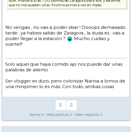
Buff, mañana a las 7:00 salimos de Zaragoza para allá, y estamos
que no nos quedan uñas. Encima primera vez en Alpes.
No vengais , no vais a poder skiar ! Oooops demasiado
tarde : ya habeis salido de Zaragora , la duda es : vais a
poder llegar a la estación ?
Mucho cuidao y
suerte!!!
Solo aquel que haya comido ajo nos puede dar unas
palabras de aliento
Ser vlogger es duro, pero colonizar Narnia a lomos de
una minipimer lo es más. Con todo, ambas cosas
intento hacer.
Yo hago esquí extremo : voy de extremo a extremo
de la pista
Los caminos del esquí son inescrotables ...
Karma:
0
- Votos positivos:
0
- Votos negativos:
0