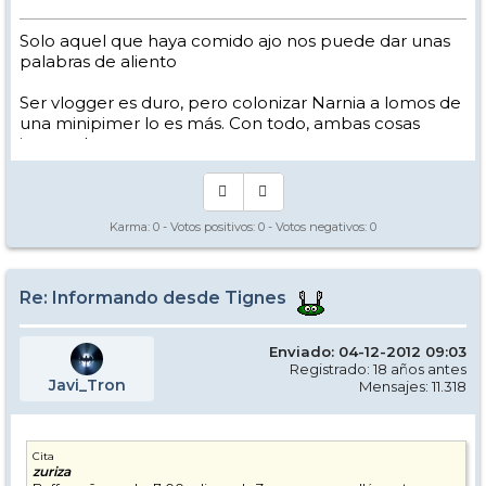
Solo aquel que haya comido ajo nos puede dar unas
palabras de aliento
Ser vlogger es duro, pero colonizar Narnia a lomos de
una minipimer lo es más. Con todo, ambas cosas
intento hacer.
Yo hago esquí extremo : voy de extremo a extremo
de la pista
Los caminos del esquí son inescrotables ...
Karma:
0
- Votos positivos:
0
- Votos negativos:
0
Re: Informando desde Tignes
Enviado: 04-12-2012 09:03
Registrado: 18 años antes
Javi_Tron
Mensajes: 11.318
Cita
zuriza