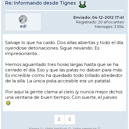
Re: Informando desde Tignes
Enviado: 04-12-2012 17:41
Registrado: 20 años antes
ed!
Mensajes: 3.954
Salvaje lo que ha caído. Dos sillas abiertas y todo el día
oyendose detonaciones. Sigue nevando. Es
impresionante...
Hemos aguantado tres horas largas hasta que se ha
cerrado el día. Eso y que las patas no daban para más.
Es increíble como ha quedado todo trillado alrededor
de la silla. La única pista accesible era un patatal.
Por aquí la gente clama al cielo (y nunca mejor dicho)
una ventana de buen tiempo. Con suerte, el jueves
Karma:
0
- Votos positivos:
0
- Votos negativos:
0