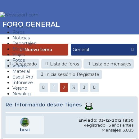
FORO GENERAL
Estaciones
Foros
Noticias
Reportajes
Blogs
Nuevo tema
Viajes
Fotos
Destacado
Lista de foros
Lista de mensajes
Videos
Material
Inicia sesión o Regístrate
Esquí Pro
Infonieve
1
2
3
Verano
Nevalog
Re: Informando desde Tignes
Enviado: 03-12-2012 18:30
Registrado: 15 años antes
beai
Mensajes: 3.835