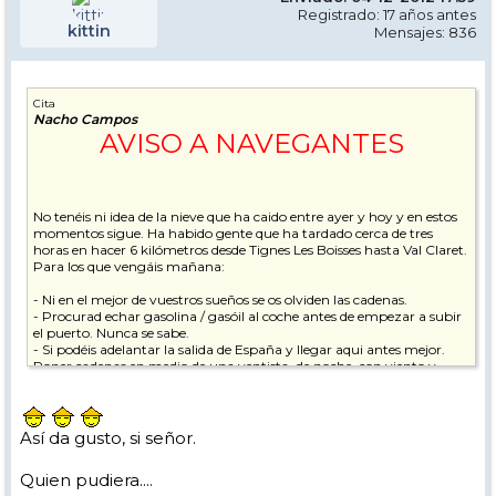
Registrado: 17 años antes
kittin
Mensajes: 836
Cita
Nacho Campos
AVISO A NAVEGANTES
No tenéis ni idea de la nieve que ha caido entre ayer y hoy y en estos
momentos sigue. Ha habido gente que ha tardado cerca de tres
horas en hacer 6 kilómetros desde Tignes Les Boisses hasta Val Claret.
Para los que vengáis mañana:
- Ni en el mejor de vuestros sueños se os olviden las cadenas.
- Procurad echar gasolina / gasóil al coche antes de empezar a subir
el puerto. Nunca se sabe.
- Si podéis adelantar la salida de España y llegar aqui antes mejor.
Poner cadenas en medio de una ventista, de noche, con viento y
mucho frío no es lo más agradable del mundo.
Para aquellos que no tengáis guía en la estación, procurad enteraos
Así da gusto, si señor.
bien de dónde os tenéis que presentar. Si alguno está perdido y no
sabe ni dónde está ni qué tiene que hacer, me podrá encontrar en la
Quien pudiera....
recepción del edificio Schuss durante casi toda la noche, asi que