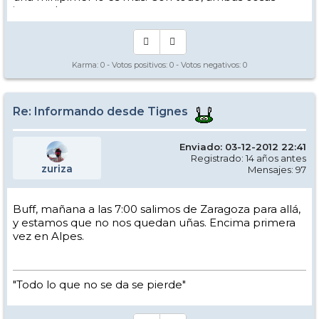
intento hacer.
Yo hago esquí extremo : voy de extremo a extremo
de la pista
Los caminos del esquí son inescrotables ...
Karma:
0
- Votos positivos:
0
- Votos negativos:
0
Re: Informando desde Tignes
Enviado: 03-12-2012 22:41
Registrado: 14 años antes
zuriza
Mensajes: 97
Buff, mañana a las 7:00 salimos de Zaragoza para allá,
y estamos que no nos quedan uñas. Encima primera
vez en Alpes.
"Todo lo que no se da se pierde"