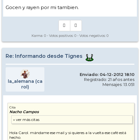
podéis usarme como recurso de la esperanza y si se puede echar una
mano se echará.
Gocen y rayen por mi tambien.
Buen viaje a todos, cuidado en la carretera que quedan muchas
temporadas por delante y un abrazo desde Tignes.
Nacho Campos
Karma:
0
- Votos positivos:
0
- Votos negativos:
0
Re: Informando desde Tignes
Enviado: 04-12-2012 18:10
Registrado: 21 años antes
la_alemana (ca
Mensajes: 13.051
rol)
Cita
Nacho Campos
Hola Carol. mándame ese mail y si quieres a la vuelta ese café está
hecho.