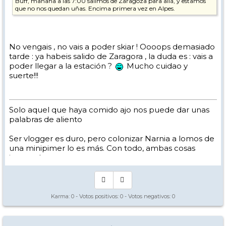
Buff, mañana a las 7:00 salimos de Zaragoza para allá, y estamos
que no nos quedan uñas. Encima primera vez en Alpes.
No vengais , no vais a poder skiar ! Oooops demasiado
tarde : ya habeis salido de Zaragora , la duda es : vais a
poder llegar a la estación ?
Mucho cuidao y
suerte!!!
Solo aquel que haya comido ajo nos puede dar unas
palabras de aliento
Ser vlogger es duro, pero colonizar Narnia a lomos de
una minipimer lo es más. Con todo, ambas cosas
intento hacer.
Yo hago esquí extremo : voy de extremo a extremo
de la pista
Los caminos del esquí son inescrotables ...
Karma:
0
- Votos positivos:
0
- Votos negativos:
0