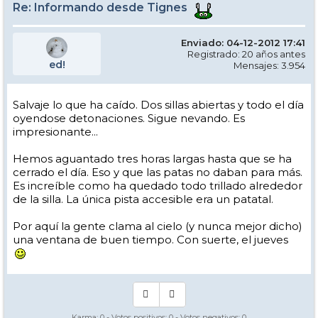
Re: Informando desde Tignes
Enviado: 04-12-2012 17:41
Registrado: 20 años antes
ed!
Mensajes: 3.954
Salvaje lo que ha caído. Dos sillas abiertas y todo el día
oyendose detonaciones. Sigue nevando. Es
impresionante...
Hemos aguantado tres horas largas hasta que se ha
cerrado el día. Eso y que las patas no daban para más.
Es increíble como ha quedado todo trillado alrededor
de la silla. La única pista accesible era un patatal.
Por aquí la gente clama al cielo (y nunca mejor dicho)
una ventana de buen tiempo. Con suerte, el jueves
Karma:
0
- Votos positivos:
0
- Votos negativos:
0