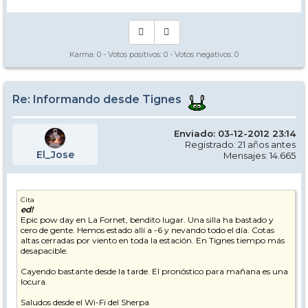
Karma:
0
- Votos positivos:
0
- Votos negativos:
0
Re: Informando desde Tignes
Enviado: 03-12-2012 23:14
Registrado: 21 años antes
El_Jose
Mensajes: 14.665
Cita
ed!
Epic pow day en La Fornet, bendito lugar. Una silla ha bastado y
cero de gente. Hemos estado allí a -6 y nevando todo el día. Cotas
altas cerradas por viento en toda la estación. En Tignes tiempo más
desapacible.
Cayendo bastante desde la tarde. El pronóstico para mañana es una
locura.
Saludos desde el Wi-Fi del Sherpa