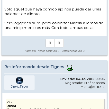
Solo aquel que haya comido ajo nos puede dar unas
palabras de aliento
Ser vlogger es duro, pero colonizar Narnia a lomos de
una minipimer lo es más. Con todo, ambas cosas
intento hacer.
Yo hago esquí extremo : voy de extremo a extremo
de la pista
Los caminos del esquí son inescrotables ...
Karma:
0
- Votos positivos:
0
- Votos negativos:
0
Re: Informando desde Tignes
Enviado: 04-12-2012 09:03
Registrado: 18 años antes
Javi_Tron
Mensajes: 11.318
Cita
zuriza