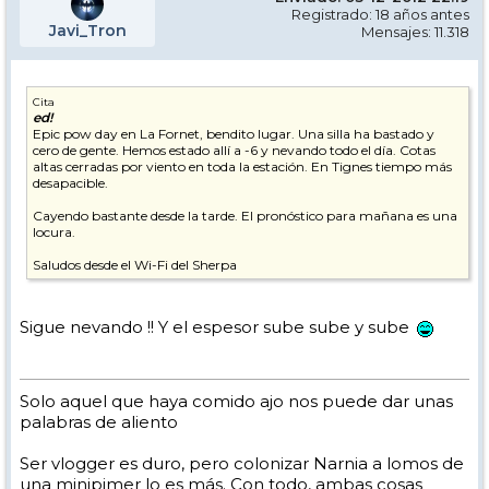
Registrado: 18 años antes
Javi_Tron
Mensajes: 11.318
Cita
ed!
Epic pow day en La Fornet, bendito lugar. Una silla ha bastado y
cero de gente. Hemos estado allí a -6 y nevando todo el día. Cotas
altas cerradas por viento en toda la estación. En Tignes tiempo más
desapacible.
Cayendo bastante desde la tarde. El pronóstico para mañana es una
locura.
Saludos desde el Wi-Fi del Sherpa
Sigue nevando !! Y el espesor sube sube y sube
Solo aquel que haya comido ajo nos puede dar unas
palabras de aliento
Ser vlogger es duro, pero colonizar Narnia a lomos de
una minipimer lo es más. Con todo, ambas cosas