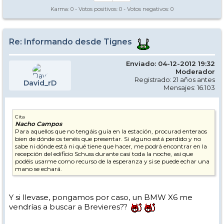
Karma:
0
- Votos positivos:
0
- Votos negativos:
0
Re: Informando desde Tignes
Enviado: 04-12-2012 19:32
Moderador
Registrado: 21 años antes
David_rD
Mensajes: 16.103
Cita
Nacho Campos
Para aquellos que no tengáis guía en la estación, procurad enteraos
bien de dónde os tenéis que presentar. Si alguno está perdido y no
sabe ni dónde está ni qué tiene que hacer, me podrá encontrar en la
recepción del edificio Schuss durante casi toda la noche, asi que
podéis usarme como recurso de la esperanza y si se puede echar una
mano se echará.
Y si llevase, pongamos por caso, un BMW X6 me
vendrías a buscar a Brevieres??