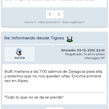
intento hacer.
Yo hago esquí extremo : voy de extremo a extremo
de la pista
Los caminos del esquí son inescrotables ...
Karma:
0
- Votos positivos:
0
- Votos negativos:
0
Re: Informando desde Tignes
Enviado: 03-12-2012 22:41
Registrado: 14 años antes
zuriza
Mensajes: 97
Buff, mañana a las 7:00 salimos de Zaragoza para allá,
y estamos que no nos quedan uñas. Encima primera
vez en Alpes.
"Todo lo que no se da se pierde"