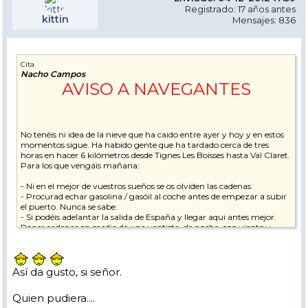
Registrado: 17 años antes
kittin
Mensajes: 836
Cita
Nacho Campos
AVISO A NAVEGANTES
No tenéis ni idea de la nieve que ha caido entre ayer y hoy y en estos
momentos sigue. Ha habido gente que ha tardado cerca de tres
horas en hacer 6 kilómetros desde Tignes Les Boisses hasta Val Claret.
Para los que vengáis mañana:
- Ni en el mejor de vuestros sueños se os olviden las cadenas.
- Procurad echar gasolina / gasóil al coche antes de empezar a subir
el puerto. Nunca se sabe.
- Si podéis adelantar la salida de España y llegar aqui antes mejor.
Poner cadenas en medio de una ventista, de noche, con viento y
mucho frío no es lo más agradable del mundo.
Para aquellos que no tengáis guía en la estación, procurad enteraos
Así da gusto, si señor.
bien de dónde os tenéis que presentar. Si alguno está perdido y no
sabe ni dónde está ni qué tiene que hacer, me podrá encontrar en la
Quien pudiera....
recepción del edificio Schuss durante casi toda la noche, asi que