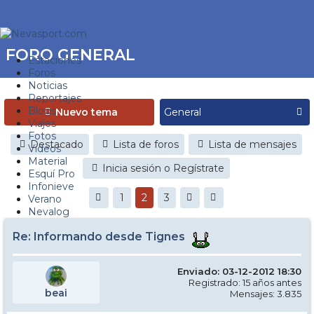
FORO GENERAL
Estaciones
Foros
Noticias
Reportajes
Blogs
Nuevo tema
Viajes
Fotos
Destacado
Lista de foros
Lista de mensajes
Videos
Material
Inicia sesión o Regístrate
Esquí Pro
Infonieve
1
2
3
Verano
Nevalog
Re: Informando desde Tignes
Enviado: 03-12-2012 18:30
Registrado: 15 años antes
beai
Mensajes: 3.835