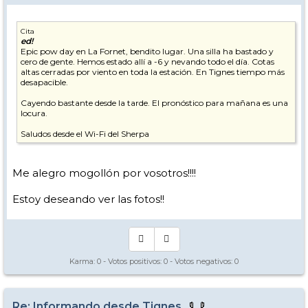
Cita
ed!
Epic pow day en La Fornet, bendito lugar. Una silla ha bastado y
cero de gente. Hemos estado allí a -6 y nevando todo el día. Cotas
altas cerradas por viento en toda la estación. En Tignes tiempo más
desapacible.
Cayendo bastante desde la tarde. El pronóstico para mañana es una
locura.
Saludos desde el Wi-Fi del Sherpa
Me alegro mogollón por vosotros!!!!
Estoy deseando ver las fotos!!
Karma:
0
- Votos positivos:
0
- Votos negativos:
0
Re: Informando desde Tignes