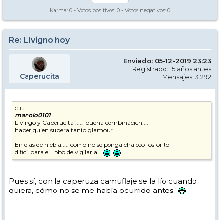
Karma:
0
- Votos positivos:
0
- Votos negativos:
0
Re: LIvigno hoy
Enviado: 05-12-2019 23:23
Registrado: 15 años antes
Caperucita
Mensajes: 3.292
Cita
manolo0101
Livingo y Caperucita ...... buena combinacion....
haber quien supera tanto glamour....
En dias de niebla..... como no se ponga chaleco fosforito
dificil para el Lobo de vigilarla...
Pues sí, con la caperuza camuflaje se la lío cuando
quiera, cómo no se me había ocurrido antes.