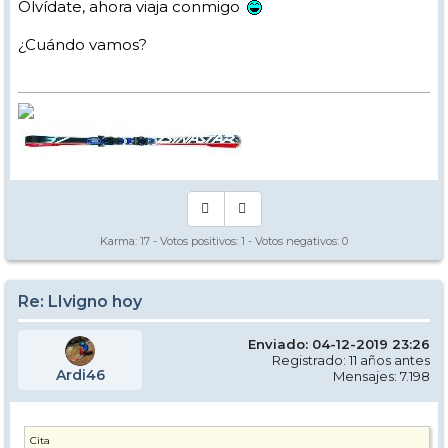
Olvídate, ahora viaja conmigo
¿Cuándo vamos?
Karma:
17
- Votos positivos:
1
- Votos negativos:
0
Re: LIvigno hoy
Enviado: 04-12-2019 23:26
Registrado: 11 años antes
Ardi46
Mensajes: 7.198
Cita