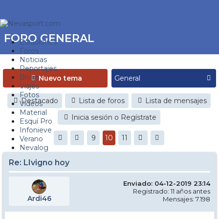
FORO GENERAL
Estaciones
Foros
Noticias
Reportajes
Blogs
Nuevo tema
Viajes
Fotos
Destacado
Lista de foros
Lista de mensajes
Videos
Material
Inicia sesión o Regístrate
Esquí Pro
Infonieve
9
10
11
Verano
Nevalog
Re: LIvigno hoy
Enviado: 04-12-2019 23:14
Registrado: 11 años antes
Ardi46
Mensajes: 7.198