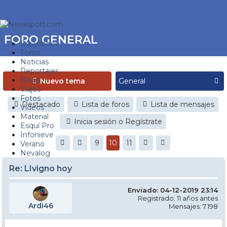
FORO GENERAL
Estaciones
Foros
Noticias
Reportajes
Blogs
Nuevo tema
Viajes
Fotos
Destacado
Lista de foros
Lista de mensajes
Videos
Material
Inicia sesión o Regístrate
Esquí Pro
Infonieve
9
10
11
Verano
Nevalog
Re: LIvigno hoy
Enviado: 04-12-2019 23:14
Registrado: 11 años antes
Ardi46
Mensajes: 7.198