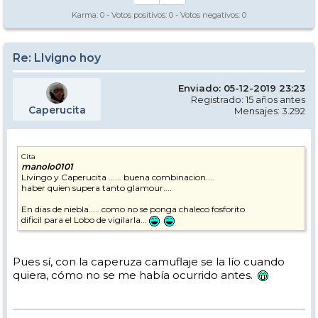
Karma:
0
- Votos positivos:
0
- Votos negativos:
0
Re: LIvigno hoy
Enviado: 05-12-2019 23:23
Registrado: 15 años antes
Caperucita
Mensajes: 3.292
Cita
manolo0101
Livingo y Caperucita ...... buena combinacion....
haber quien supera tanto glamour....
En dias de niebla..... como no se ponga chaleco fosforito
dificil para el Lobo de vigilarla...
Pues sí, con la caperuza camuflaje se la lío cuando
quiera, cómo no se me había ocurrido antes.