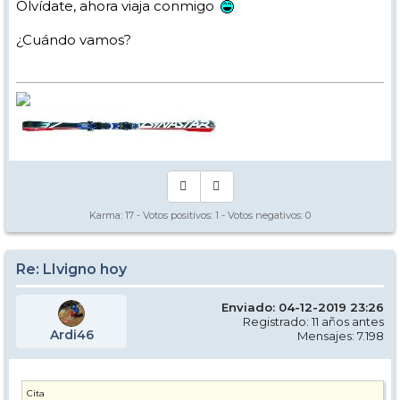
Olvídate, ahora viaja conmigo
¿Cuándo vamos?
Karma:
17
- Votos positivos:
1
- Votos negativos:
0
Re: LIvigno hoy
Enviado: 04-12-2019 23:26
Registrado: 11 años antes
Ardi46
Mensajes: 7.198
Cita